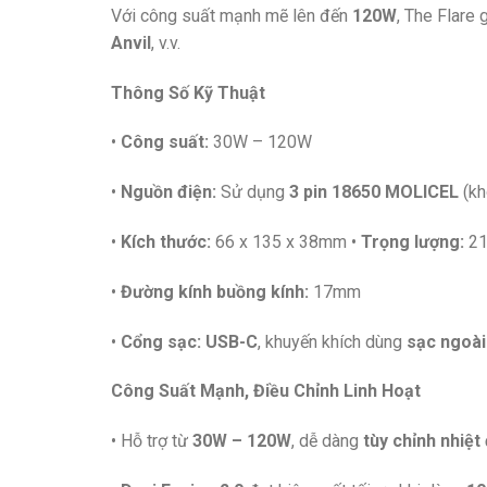
Với công suất mạnh mẽ lên đến
120W
, The Flare
Anvil
, v.v.
Thông Số Kỹ Thuật
•
Công suất:
30W – 120W
•
Nguồn điện:
Sử dụng
3 pin 18650 MOLICEL
(kh
•
Kích thước:
66 x 135 x 38mm •
Trọng lượng:
21
•
Đường kính buồng kính:
17mm
•
Cổng sạc:
USB-C
, khuyến khích dùng
sạc ngoài
Công Suất Mạnh, Điều Chỉnh Linh Hoạt
• Hỗ trợ từ
30W – 120W
, dễ dàng
tùy chỉnh nhiệt