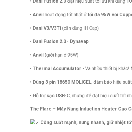
•
Dani Fusion 2.0
đạt hiệu suất tối ưu khi dùng
10
•
Anvil
hoạt động tốt nhất ở
tối đa 95W với Copp
•
Dani V3/V3Ti
(cần dùng IH Cap)
•
Dani Fusion 2.0
•
Dynavap
•
Anvil
(giới hạn ở 95W)
•
Thermal Accumulator
• Và nhiều thiết bị khác!
•
Dùng 3 pin 18650 MOLICEL
, đảm bảo hiệu suất
• Hỗ trợ
sạc USB-C
, nhưng để đạt hiệu suất tốt n
The Flare – Máy Nung Induction Heater Cao 
Công suất mạnh, nung nhanh, giữ nhiệt tố