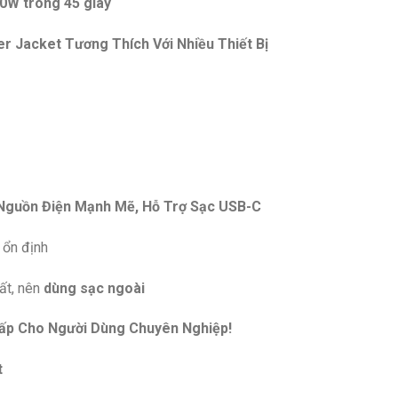
0W trong 45 giây
er Jacket
Tương Thích Với Nhiều Thiết Bị
Nguồn Điện Mạnh Mẽ, Hỗ Trợ Sạc USB-C
 ổn định
hất, nên
dùng sạc ngoài
Cấp Cho Người Dùng Chuyên Nghiệp!
t