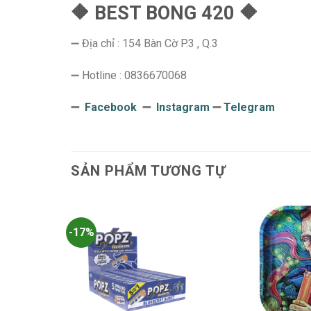
🔶 BEST BONG 420 🔶
➖ Địa chỉ : 154 Bàn Cờ P.3 , Q.3
➖ Hotline : 0836670068
➖
Facebook
➖
Instagram
➖
Telegram
SẢN PHẨM TƯƠNG TỰ
-17%