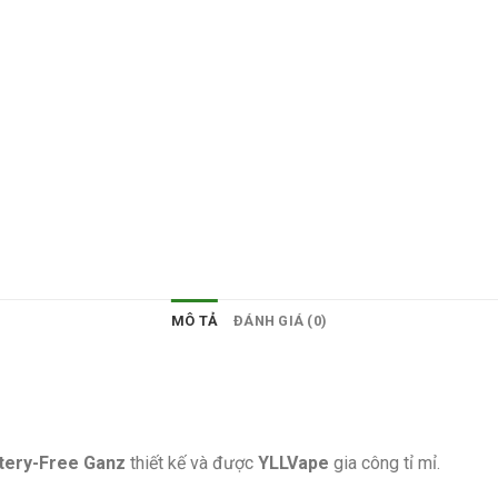
MÔ TẢ
ĐÁNH GIÁ (0)
tery-Free Ganz
thiết kế và được
YLLVape
gia công tỉ mỉ.