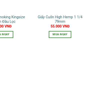
moking Kingsize
Giấy Cuốn High Hemp 1 1/4
 Đầu Lọc
79mm
000
VNĐ
55.000
VNĐ
A NGAY
MUA NGAY