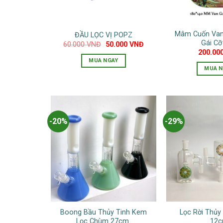
Mâm Cuốn Van
ĐẦU LỌC VỊ POPZ
Gái Cỡ
Giá
Giá
60.000
VNĐ
50.000
VNĐ
gốc
hiện
200.00
là:
tại
MUA NGAY
60.000 VNĐ.
là:
MUA N
50.000 VNĐ.
-20%
-29%
Boong Bầu Thủy Tinh Kem
Lọc Rời Thủy
Lọc Chùm 27cm
12