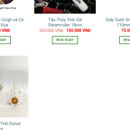
 Gogh và Cô
Tẩu Thủy Tinh Gili
Giấy Cuốn S
 Vừa
Steamroller 18cm
110mm
Giá
Giá
0
VNĐ
250.000
VNĐ
150.000
VNĐ
75.
gốc
hiện
là:
tại
GAY
MUA NGAY
MU
250.000 VNĐ.
là:
150.000 VNĐ.
 Tinh Donut
cm