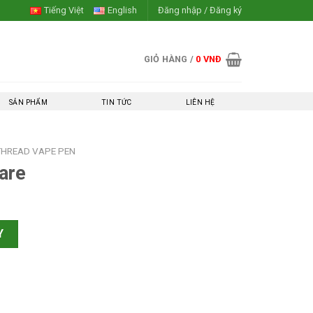
Tiếng Việt
English
Đăng nhập / Đăng ký
GIỎ HÀNG /
0
VNĐ
SẢN PHẨM
TIN TỨC
LIÊN HỆ
THREAD VAPE PEN
are
Y