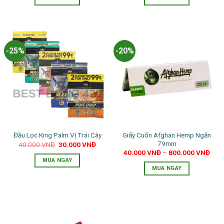
50.000 VNĐ.
là:
40.00
sản
phẩm
-25%
-20%
Giấy Cuốn Afghan Hemp Ngắn
Đầu Lọc King Palm Vị Trái Cây
79mm
Giá
Giá
40.000
VNĐ
30.000
VNĐ
gốc
hiện
40.000
VNĐ
–
800.000
VNĐ
là:
tại
MUA NGAY
40.000 VNĐ.
là:
MUA NGAY
30.000 VNĐ.
Sản
Sản
phẩm
phẩm
này
này
có
có
nhiều
nhiều