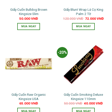
Giấy Cuốn Bulldog Brown
Giấy Blunt Wrap Lá Cọ King
Kingsize Slim
Palm 2 Tờ
Giá
Giá
50.000
VNĐ
120.000
VNĐ
72.000
VNĐ
gốc
hiện
là:
tại
MUA NGAY
MUA NGAY
120.000 VNĐ.
là:
72.0
Sản
phẩm
này
có
-20%
nhiều
biến
thể.
Các
tùy
chọn
có
thể
Giấy Cuốn Raw Organic
Giấy Cuốn Smoking Deluxe
được
Kingsize USA
Kingsize 110mm
chọn
Giá
Giá
65.000
VNĐ
50.000
VNĐ
40.000
VNĐ
trên
gốc
hiện
là:
tại
trang
MUA NGAY
MUA NGAY