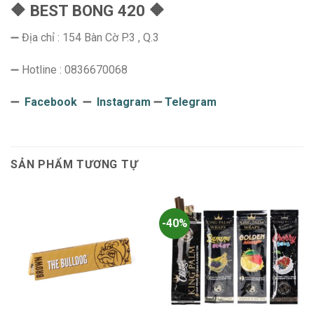
🔶 BEST BONG 420 🔶
➖ Địa chỉ : 154 Bàn Cờ P.3 , Q.3
➖ Hotline : 0836670068
➖
Facebook
➖
Instagram
➖
Telegram
SẢN PHẨM TƯƠNG TỰ
-40%