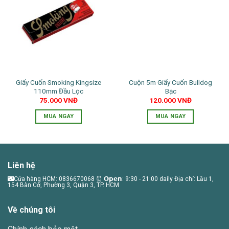
biến
biến
thể.
thể.
Các
Các
tùy
tùy
chọn
chọn
có
có
thể
thể
được
Giấy Cuốn Smoking Kingsize
Cuộn 5m Giấy Cuốn Bulldog
được
chọn
110mm Đầu Lọc
Bạc
chọn
trên
75.000
VNĐ
120.000
VNĐ
trên
trang
trang
MUA NGAY
MUA NGAY
sản
sản
phẩm
phẩm
Liên hệ
🌃Cửa hàng HCM: 0836670068 ⏰ 𝗢𝗽𝗲𝗻: 9:30 - 21:00 daily Địa chỉ: Lầu 1,
154 Bàn Cờ, Phường 3, Quận 3, TP. HCM
Về chúng tôi