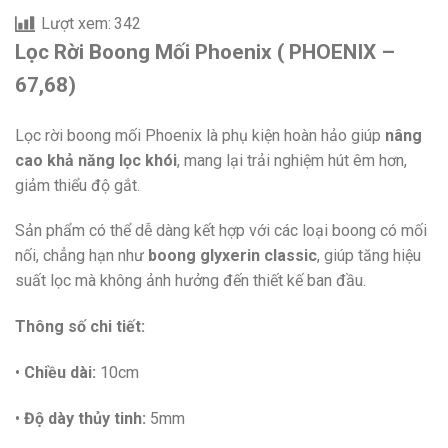
Lượt xem:
342
Lọc Rời Boong Mối Phoenix ( PHOENIX –
67,68)
Lọc rời boong mối Phoenix là phụ kiện hoàn hảo giúp
nâng
cao khả năng lọc khói
, mang lại trải nghiệm hút êm hơn,
giảm thiểu độ gắt.
Sản phẩm có thể dễ dàng kết hợp với các loại boong có mối
nối, chẳng hạn như
boong glyxerin classic
, giúp tăng hiệu
suất lọc mà không ảnh hưởng đến thiết kế ban đầu.
Thông số chi tiết:
•
Chiều dài:
10cm
•
Độ dày thủy tinh:
5mm