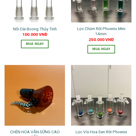
tùy
chọn
có
thể
Lọc Chùm Rời Phoenix Mini
Nối Dài Boong Thủy Tinh
được
14mm
100.000
VNĐ
chọn
250.000
VNĐ
trên
MUA NGAY
trang
MUA NGAY
sản
phẩm
CHÉN HOA VĂN SỪNG CAO
Lọc Vòi Hoa Sen Rời Phoenix