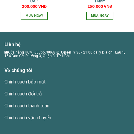
CẤP
14mm
200.000
VNĐ
250.000
VNĐ
MUA NGAY
MUA NGAY
Liên hệ
🌃Cửa hàng HCM: 0836670068 ⏰ 𝗢𝗽𝗲𝗻: 9:30 - 21:00 daily Địa chỉ: Lầu 1,
154 Bàn Cờ, Phường 3, Quận 3, TP. HCM
Về chúng tôi
Chính sách bảo mật
Chính sách đổi trả
Chính sách thanh toán
Chính sách vận chuyển