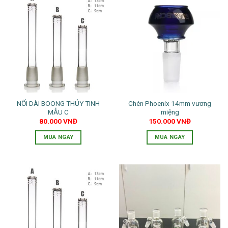
NỐI DÀI BOONG THỦY TINH
Chén Phoenix 14mm vương
MẪU C
miệng
80.000
VNĐ
150.000
VNĐ
MUA NGAY
MUA NGAY
Sản
phẩm
này
có
nhiều
biến
thể.
Các