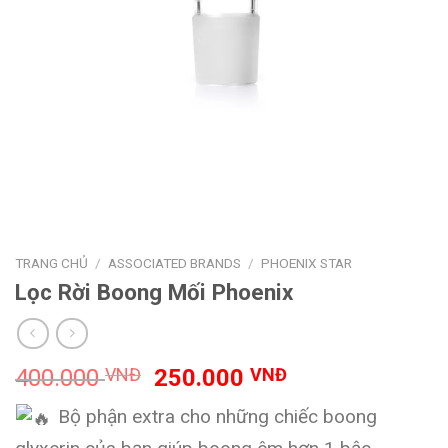
TRANG CHỦ
/
ASSOCIATED BRANDS
/
PHOENIX STAR
Lọc Rời Boong Mối Phoenix
Giá
Giá
400.000
VNĐ
250.000
VNĐ
gốc
hiện
Bộ phận extra cho những chiếc boong
là:
tại