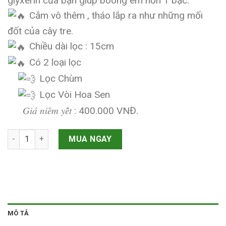
400.000 VNĐ.
là:
glyxerin của bạn giúp boong êm hơn 1 bậc.
250.000 VNĐ.
Cắm vô thêm , tháo lắp ra như những mối
đốt của cây tre.
Chiều dài lọc : 15cm
Có 2 loại lọc
Lọc Chùm
Lọc Vòi Hoa Sen
𝐺𝑖𝑎́ 𝑛𝑖𝑒̂𝑚 𝑦𝑒̂́𝑡 : 400.000 VNĐ.
Lọc Rời Boong Mối Phoenix số lượng
MUA NGAY
MÔ TẢ