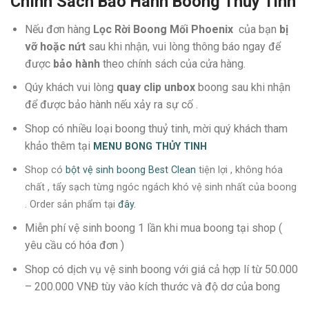
Chính Sách Bảo Hành Boong Thủy Tinh
Nếu đơn hàng
Lọc Rời Boong Mối Phoenix
của bạn
bị
vỡ hoặc nứt
sau khi nhận, vui lòng thông báo ngay để
được
bảo hành
theo chính sách của cửa hàng.
Qúy khách vui lòng
quay clip unbox
boong sau khi nhận
để được bảo hành nếu xảy ra sự cố .
Shop có nhiều loại boong thuỷ tinh, mời quý khách tham
khảo thêm tại
MENU
BONG THỦY TINH
Shop có
bột vệ sinh boong Best Clean
tiện lợi , không hóa
chất , tẩy sạch từng ngóc ngách khó vệ sinh nhất của boong
. Order sản phẩm tại
đây.
Miễn phí vệ sinh boong 1 lần khi mua boong tại shop (
yêu cầu có hóa đơn )
Shop có dịch vụ vệ sinh boong với giá cả hợp lí từ 50.000
– 200.000 VNĐ tùy vào kích thước và độ dơ của bong