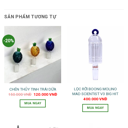
SẢN PHẨM TƯƠNG TỰ
-20%
LỌC RỜI BOONG MOLINO
CHÉN THỦY TINH TRÁI DỨA
MAD SCIENTIST V3 BIG HIT
Giá
Giá
150.000
VNĐ
120.000
VNĐ
gốc
hiện
400.000
VNĐ
là:
tại
MUA NGAY
150.000 VNĐ.
là:
MUA NGAY
120.000 VNĐ.