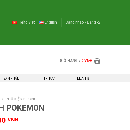
Tiếng Việt
English
Đăng nhập / Đăng ký
GIỎ HÀNG /
0
VNĐ
SẢN PHẨM
TIN TỨC
LIÊN HỆ
/
PHỤ KIỆN BOONG
NH POKEMON
Giá
00
VNĐ
hiện