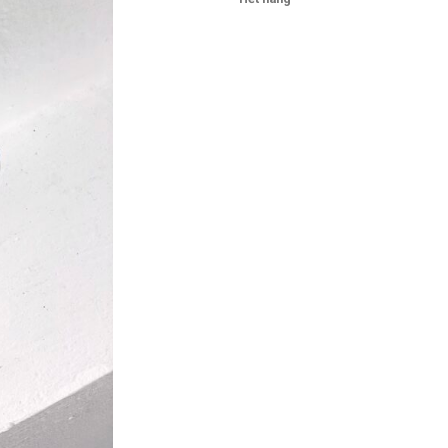
là:
150.0