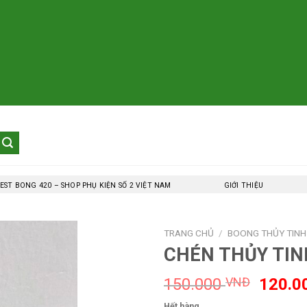
EST BONG 420 – SHOP PHỤ KIỆN SỐ 2 VIỆT NAM
GIỚI THIỆU
TRANG CHỦ
/
BOONG THỦY TINH
CHÉN THỦY TI
Giá
150.000
VNĐ
120.0
gốc
Hết hàng