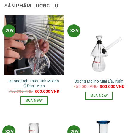
SẢN PHẨM TƯƠNG TỰ
-20%
-33%
Boong Dab Thủy Tinh Molino
Boong Molino Mini Đầu Nấm
Ổ Đạn 15cm
Giá
Giá
450.000
VNĐ
300.000
VNĐ
gốc
hiện
Giá
Giá
750.000
VNĐ
600.000
VNĐ
là:
tại
gốc
hiện
MUA NGAY
450.000 VNĐ.
là:
là:
tại
MUA NGAY
300.
750.000 VNĐ.
là:
600.000 VNĐ.
-33%
-20%