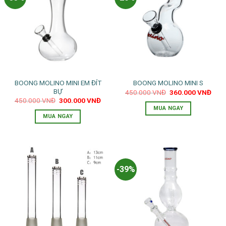
BOONG MOLINO MINI EM ĐÍT
BOONG MOLINO MINI S
BỰ
Giá
Giá
450.000
VNĐ
360.000
VNĐ
gốc
hiện
Giá
Giá
450.000
VNĐ
300.000
VNĐ
là:
tại
gốc
hiện
MUA NGAY
450.000 VNĐ.
là:
là:
tại
MUA NGAY
360.
450.000 VNĐ.
là:
300.000 VNĐ.
-39%