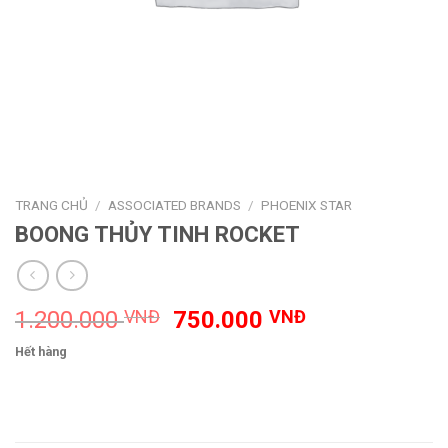
TRANG CHỦ
/
ASSOCIATED BRANDS
/
PHOENIX STAR
BOONG THỦY TINH ROCKET
Giá
Giá
1.200.000
VNĐ
750.000
VNĐ
gốc
hiện
Hết hàng
là:
tại
1.200.000 VNĐ.
là:
750.000 VNĐ