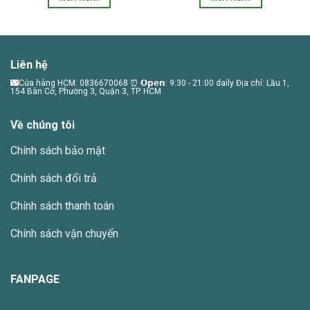
680.000 VNĐ.
là:
650.000 VNĐ.
là:
580.000 VNĐ.
450.
Liên hệ
🌃Cửa hàng HCM: 0836670068 ⏰ 𝗢𝗽𝗲𝗻: 9:30 - 21:00 daily Địa chỉ: Lầu 1,
154 Bàn Cờ, Phường 3, Quận 3, TP. HCM
Về chúng tôi
Chính sách bảo mật
Chính sách đổi trả
Chính sách thanh toán
Chính sách vận chuyển
FANPAGE