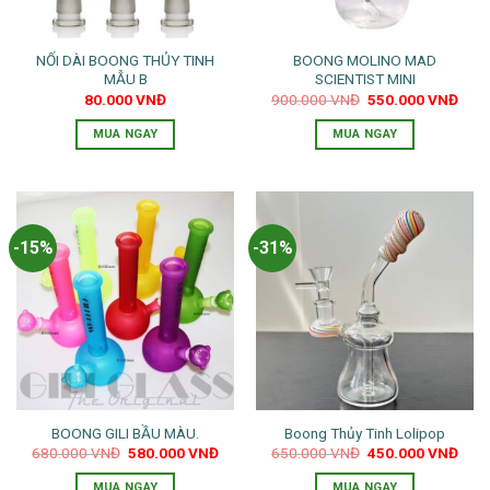
NỐI DÀI BOONG THỦY TINH
BOONG MOLINO MAD
MẪU B
SCIENTIST MINI
Giá
Giá
80.000
VNĐ
900.000
VNĐ
550.000
VNĐ
gốc
hiện
là:
tại
MUA NGAY
MUA NGAY
900.000 VNĐ.
là:
550.
-15%
-31%
BOONG GILI BẦU MÀU.
Boong Thủy Tinh Lolipop
Giá
Giá
Giá
Giá
680.000
VNĐ
580.000
VNĐ
650.000
VNĐ
450.000
VNĐ
gốc
hiện
gốc
hiện
là:
tại
là:
tại
MUA NGAY
MUA NGAY