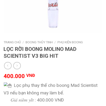
TRANG CHỦ
/
BOONG THỦY TINH
/
PHỤ KIỆN BOONG
LỌC RỜI BOONG MOLINO MAD
SCIENTIST V3 BIG HIT
400.000
VNĐ
Lọc phụ thay thế cho boong Mad Scientist
V3 nếu bạn không may làm bể.
𝐺𝑖𝑎́ 𝑛𝑖𝑒̂𝑚 𝑦𝑒̂́𝑡 : 400.000 VNĐ