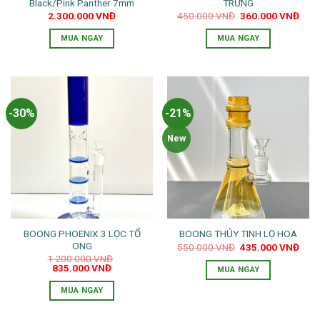
Black/Pink Panther 7mm
TRỨNG
Giá
Giá
2.300.000
VNĐ
450.000
VNĐ
360.000
VNĐ
gốc
hiện
là:
tại
MUA NGAY
MUA NGAY
450.000 VNĐ.
là:
360.
Sản
phẩm
này
có
-30%
-21%
nhiều
biến
New
thể.
Các
tùy
chọn
có
thể
BOONG PHOENIX 3 LỌC TỔ
BOONG THỦY TINH LỌ HOA
được
ONG
Giá
Giá
550.000
VNĐ
435.000
VNĐ
chọn
gốc
hiện
1.200.000
VNĐ
là:
tại
trên
Giá
Giá
835.000
VNĐ
MUA NGAY
550.000 VNĐ.
là:
gốc
hiện
trang
435.
là:
tại
MUA NGAY
1.200.000 VNĐ.
là:
sản
835.000 VNĐ.
phẩm