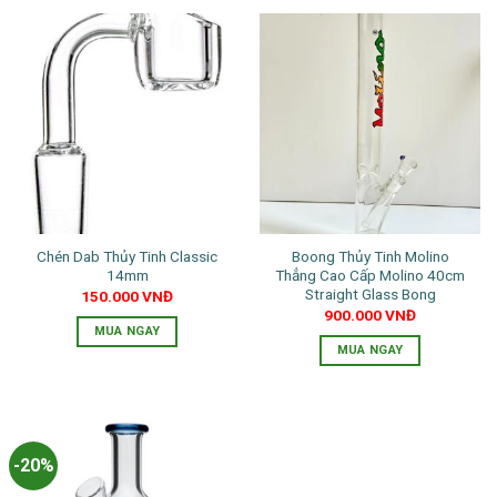
Chén Dab Thủy Tinh Classic
Boong Thủy Tinh Molino
14mm
Thẳng Cao Cấp Molino 40cm
Straight Glass Bong
150.000
VNĐ
900.000
VNĐ
MUA NGAY
MUA NGAY
Sản
phẩm
này
có
-20%
nhiều
biến