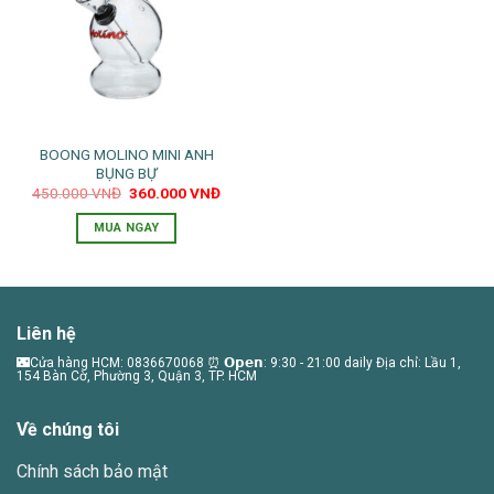
thể.
Các
tùy
chọn
có
thể
BOONG MOLINO MINI ANH
được
BỤNG BỰ
chọn
Giá
Giá
450.000
VNĐ
360.000
VNĐ
trên
gốc
hiện
là:
tại
trang
MUA NGAY
450.000 VNĐ.
là:
360.000 VNĐ.
sản
phẩm
Liên hệ
🌃Cửa hàng HCM: 0836670068 ⏰ 𝗢𝗽𝗲𝗻: 9:30 - 21:00 daily Địa chỉ: Lầu 1,
154 Bàn Cờ, Phường 3, Quận 3, TP. HCM
Về chúng tôi
Chính sách bảo mật