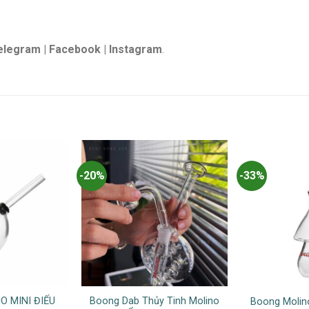
elegram | Facebook | Instagram
.
-20%
-33%
 MINI ĐIẾU
Boong Dab Thủy Tinh Molino
Boong Molin