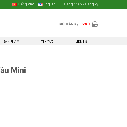
Tiếng Việt
English
Đăng nhập / Đăng ký
GIỎ HÀNG /
0
VNĐ
SẢN PHẨM
TIN TỨC
LIÊN HỆ
Bầu Mini