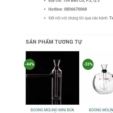
Địa chỉ: 154 Bàn Cờ, P.3, Q.3
Hotline: 0836670068
Kết nối với chúng tôi qua các kênh:
T
SẢN PHẨM TƯƠNG TỰ
-44%
-33%
BOONG MOLINO MINI BÚA
BOONG MOLINO