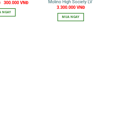
Molino High Society LV
Giá
Giá
Đ
300.000
VNĐ
gốc
hiện
3.300.000
VNĐ
là:
tại
A NGAY
450.000 VNĐ.
là:
MUA NGAY
300.000 VNĐ.