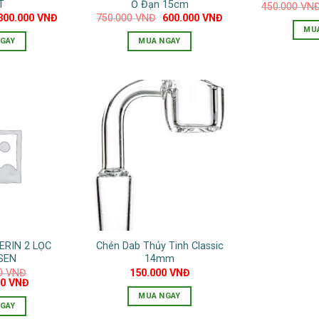
T
Ổ Đạn 15cm
450.000
VN
Giá
Giá
Giá
Giá
300.000
VNĐ
750.000
VNĐ
600.000
VNĐ
gốc
hiện
gốc
hiện
MU
à:
tại
là:
tại
GAY
MUA NGAY
450.000 VNĐ.
là:
750.000 VNĐ.
là:
300.000 VNĐ.
600.000 VNĐ.
RIN 2 LỌC
Chén Dab Thủy Tinh Classic
SEN
14mm
00
VNĐ
150.000
VNĐ
Giá
00
VNĐ
hiện
MUA NGAY
tại
GAY
0 VNĐ.
là: