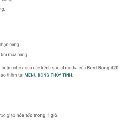
ng.
nhận hàng.
 khi mua hàng.
p hoặc inbox qua các kênh social media của
Best Bong 420
.
hảo thêm tại
MENU
BONG THỦY TINH
.
ược giao
hỏa tốc trong 1 giờ
.