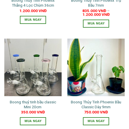
Boong Thủy Tinh Phoenix
Boong Thủy Tinh Phoenix Trụ
được
Thẳng 4 Lọc Chùm 36cm
Bầu 7mm
chọn
1.200.000
VNĐ
835.000
VNĐ
–
trên
1.200.000
VNĐ
trang
MUA NGAY
MUA NGAY
sản
Sản
Sản
phẩm
phẩm
phẩm
này
này
có
có
nhiều
nhiều
biến
biến
thể.
thể.
Các
Các
tùy
tùy
chọn
chọn
có
có
thể
thể
được
Boong thuỷ tinh bầu classic
Boong Thủy Tinh Phoenix Bầu
được
chọn
Mini 20cm
Classic Dày 9mm
chọn
trên
350.000
VNĐ
750.000
VNĐ
trên
trang
trang
MUA NGAY
MUA NGAY
sản
sản
Sản