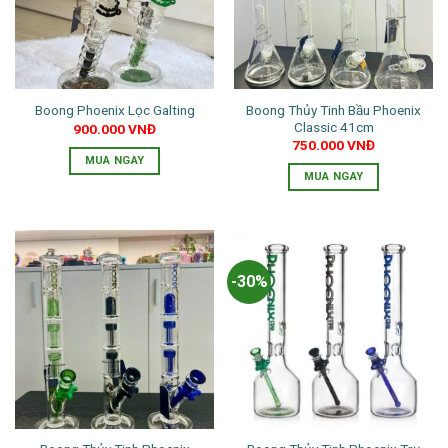
Boong Thủy Tinh Bầu Phoenix
Boong Phoenix Lọc Galting
Classic 41cm
900.000
VNĐ
750.000
VNĐ
MUA NGAY
MUA NGAY
Sản
phẩm
này
có
-30%
nhiều
biến
thể.
Các
tùy
chọn
có
thể