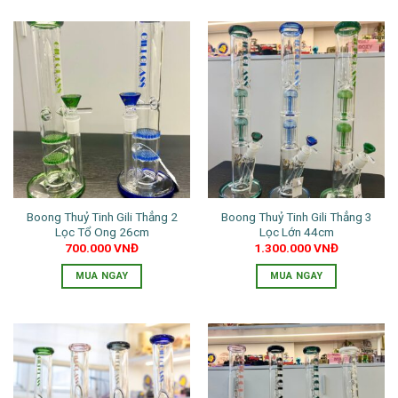
phẩm
phẩm
phẩm
này
này
có
có
nhiều
nhiều
biến
biến
thể.
thể.
Các
Các
tùy
tùy
chọn
chọn
có
có
thể
thể
Boong Thuỷ Tinh Gili Thẳng 2
Boong Thuỷ Tinh Gili Thẳng 3
được
được
Lọc Tổ Ong 26cm
Lọc Lớn 44cm
chọn
chọn
700.000
VNĐ
1.300.000
VNĐ
trên
trên
trang
trang
MUA NGAY
MUA NGAY
sản
sản
Sản
Sản
phẩm
phẩm
phẩm
phẩm
này
này
có
có
nhiều
nhiều
biến
biến