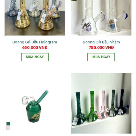
thể.
Các
Các
tùy
tùy
chọn
chọn
có
có
thể
thể
được
Boong Gili Bầu Hologram
Boong Gili Bầu Nhám
được
chọn
650.000
VNĐ
750.000
VNĐ
chọn
trên
trên
trang
MUA NGAY
MUA NGAY
trang
sản
Sản
sản
phẩm
phẩm
phẩm
này
có
nhiều
biến
thể.
Các
tùy
chọn
có
thể