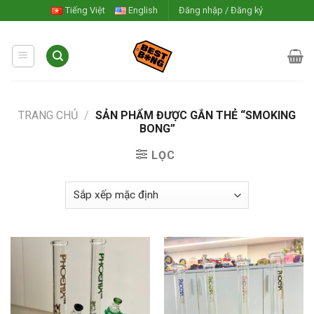
Skip
Tiếng Việt
English
Đăng nhập / Đăng ký
to
content
TRANG CHỦ
/
SẢN PHẨM ĐƯỢC GẮN THẺ “SMOKING
BONG”
LỌC