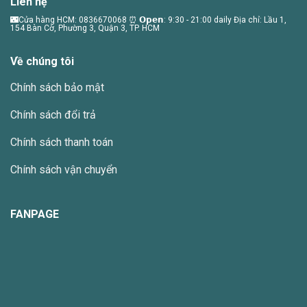
Liên hệ
biến
thể.
🌃Cửa hàng HCM: 0836670068 ⏰ 𝗢𝗽𝗲𝗻: 9:30 - 21:00 daily Địa chỉ: Lầu 1,
154 Bàn Cờ, Phường 3, Quận 3, TP. HCM
Các
tùy
Về chúng tôi
chọn
có
Chính sách bảo mật
thể
được
Chính sách đổi trả
chọn
trên
Chính sách thanh toán
trang
sản
Chính sách vận chuyển
phẩm
FANPAGE