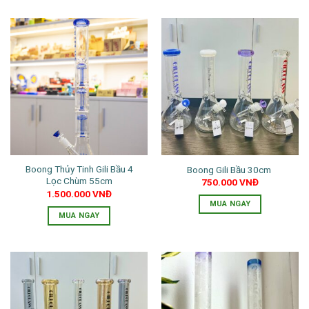
phẩm
phẩm
phẩm
này
có
nhiều
biến
thể.
Các
tùy
chọn
có
thể
Boong Thủy Tinh Gili Bầu 4
Boong Gili Bầu 30cm
được
Lọc Chùm 55cm
750.000
VNĐ
chọn
1.500.000
VNĐ
trên
MUA NGAY
trang
MUA NGAY
Sản
sản
Sản
phẩm
phẩm
phẩm
này
này
có
có
nhiều
nhiều
biến
biến
thể.