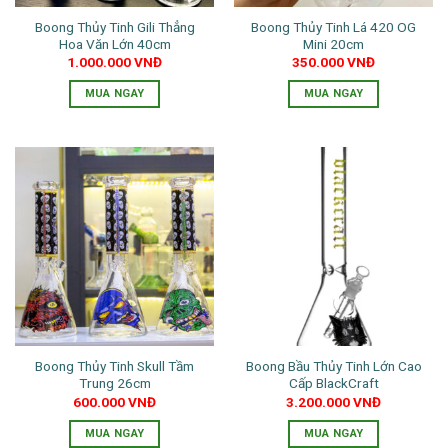
thể
thể
Boong Thủy Tinh Gili Thẳng
Boong Thủy Tinh Lá 420 OG
được
được
Hoa Văn Lớn 40cm
Mini 20cm
chọn
chọn
1.000.000
VNĐ
350.000
VNĐ
trên
trên
trang
trang
MUA NGAY
MUA NGAY
sản
sản
Sản
phẩm
phẩm
phẩm
này
có
nhiều
biến
thể.
Các
tùy
chọn
có
thể
Boong Thủy Tinh Skull Tầm
Boong Bầu Thủy Tinh Lớn Cao
được
Trung 26cm
Cấp BlackCraft
chọn
600.000
VNĐ
3.200.000
VNĐ
trên
trang
MUA NGAY
MUA NGAY