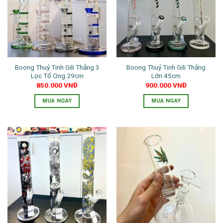
thể.
thể.
Các
Các
tùy
tùy
chọn
chọn
có
có
thể
thể
Boong Thuỷ Tinh Gili Thẳng 3
Boong Thuỷ Tinh Gili Thẳng
được
được
Lọc Tổ Ong 29cm
Lớn 45cm
chọn
chọn
850.000
VNĐ
900.000
VNĐ
trên
trên
trang
trang
MUA NGAY
MUA NGAY
sản
sản
Sản
Sản
phẩm
phẩm
phẩm
phẩm
này
này
có
có
nhiều
nhiều
biến
biến
thể.
thể.
Các
Các
tùy
tùy
chọn
chọn
có
có