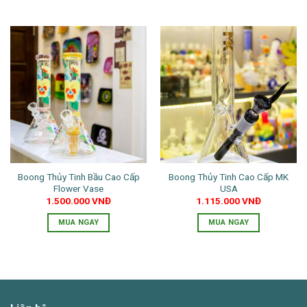
sản
Sản
Sản
phẩm
phẩm
phẩm
này
này
có
có
nhiều
nhiều
biến
biến
thể.
thể.
Các
Các
tùy
tùy
chọn
chọn
có
có
thể
thể
Boong Thủy Tinh Bầu Cao Cấp
Boong Thủy Tinh Cao Cấp MK
được
được
Flower Vase
USA
chọn
chọn
1.500.000
VNĐ
1.115.000
VNĐ
trên
trên
trang
trang
MUA NGAY
MUA NGAY
sản
sản
Sản
phẩm
phẩm
phẩm
này
có
nhiều