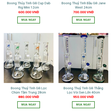
Boong Thủy Tinh Gili Cup Dab
Boong Thuỷ Tinh Bầu Gili Jane
được
Rig Mini 12cm
West 24cm
chọn
600.000
VNĐ
700.000
VNĐ
trên
trang
MUA NGAY
MUA NGAY
sản
Sản
phẩm
phẩm
này
có
nhiều
biến
thể.
Các
tùy
chọn
có
thể
Boong Thuỷ Tinh Gili Lọc
Boong Thuỷ Tinh Gili Thẳng
được
Chùm Tầm Trung 28cm
Lọc Vòi Sen Lớn 40cm
chọn
880.000
VNĐ
950.000
VNĐ
trên
trang
MUA NGAY
MUA NGAY
sản
Sản
Sản