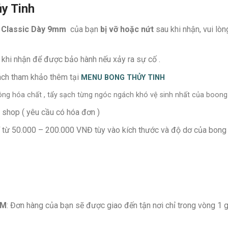
y Tinh
 Classic Dày 9mm
của bạn
bị vỡ hoặc nứt
sau khi nhận, vui lò
khi nhận để được bảo hành nếu xảy ra sự cố .
hách tham khảo thêm tại
MENU
BONG THỦY TINH
không hóa chất , tẩy sạch từng ngóc ngách khó vệ sinh nhất của boong
 shop ( yêu cầu có hóa đơn )
lí từ 50.000 – 200.000 VNĐ tùy vào kích thước và độ dơ của bong
CM
: Đơn hàng của bạn sẽ được giao đến tận nơi chỉ trong vòng 1 g