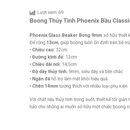
Lượt xem:
69
Boong Thủy Tinh Phoenix Bầu Class
Phoenix Glass Beaker Bong 9mm
sở hữu thiết 
Đế rộng
13cm
, giúp boong luôn ổn định trên bề mặ
•
Chiều cao:
32cm
•
Đường kính đế:
13cm
•
Chiều dài nối:
14,5cm
•
Độ dày thủy tinh:
9mm, siêu dày và bền chắc
•
Ngăn đá
hỗ trợ làm mát khói hiệu quả
•
Chén 14mm
tương thích với nhiều loại phụ kiện
Với chất liệu thủy tinh trong suốt, thiết kế tối
hảo cho những ai muốn sở hữu một chiếc boong có