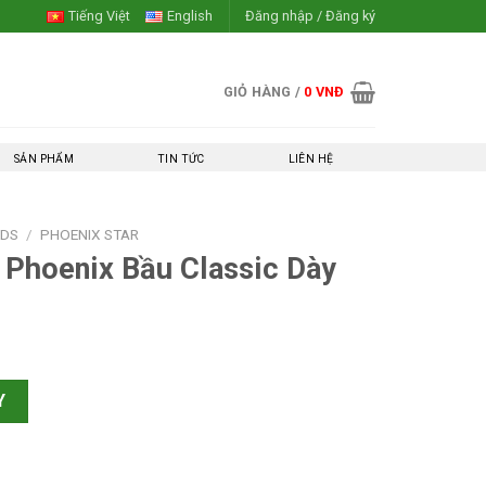
Tiếng Việt
English
Đăng nhập / Đăng ký
GIỎ HÀNG /
0
VNĐ
SẢN PHẨM
TIN TỨC
LIÊN HỆ
NDS
/
PHOENIX STAR
 Phoenix Bầu Classic Dày
 Classic Dày 9mm số lượng
Y