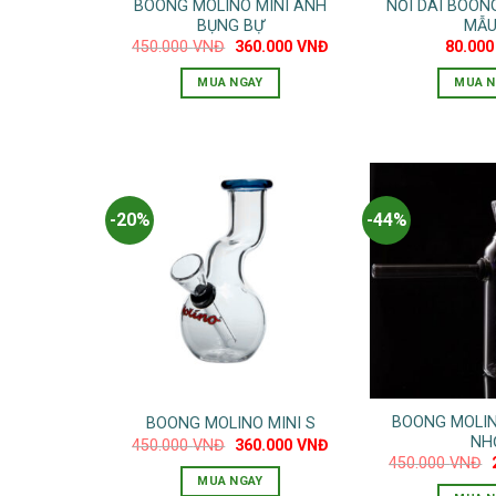
BOONG MOLINO MINI ANH
NỐI DÀI BOON
BỤNG BỰ
MẪU
Giá
Giá
450.000
VNĐ
360.000
VNĐ
80.00
gốc
hiện
là:
tại
MUA NGAY
MUA N
450.000 VNĐ.
là:
360.000 VNĐ.
-20%
-44%
BOONG MOLIN
BOONG MOLINO MINI S
NH
Giá
Giá
450.000
VNĐ
360.000
VNĐ
gốc
hiện
450.000
VNĐ
là:
tại
MUA NGAY
450.000 VNĐ.
là:
l