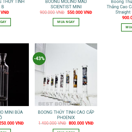
G THỦY TINH
BOONG MOLINO MAD
Boong Thủ
 B
SCIENTIST MINI
Thẳng Cao C
Straight
Giá
Giá
0
VNĐ
900.000
VNĐ
550.000
VNĐ
gốc
hiện
900.
là:
tại
GAY
MUA NGAY
900.000 VNĐ.
là:
MU
550.000 VNĐ.
-43%
O MINI BÚA
BOONG THỦY TINH CAO CẤP
Ỏ
PHOENIX
Giá
Giá
Giá
Giá
250.000
VNĐ
1.400.000
VNĐ
800.000
VNĐ
gốc
hiện
gốc
hiện
à:
tại
là:
tại