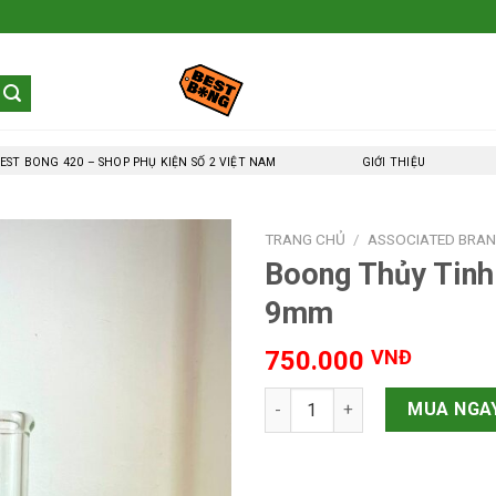
EST BONG 420 – SHOP PHỤ KIỆN SỐ 2 VIỆT NAM
GIỚI THIỆU
TRANG CHỦ
/
ASSOCIATED BRA
Boong Thủy Tinh
9mm
750.000
VNĐ
Boong Thủy Tinh Phoenix Bầu
MUA NGA