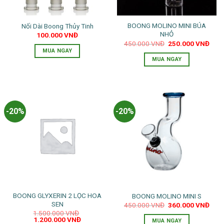
có
thể
BOONG MOLINO MINI BÚA
Nối Dài Boong Thủy Tinh
được
NHỎ
100.000
VNĐ
chọn
Giá
Giá
450.000
VNĐ
250.000
VNĐ
trên
gốc
hiện
MUA NGAY
là:
tại
trang
MUA NGAY
450.000 VNĐ.
là:
250.
sản
phẩm
-20%
-20%
BOONG GLYXERIN 2 LỌC HOA
BOONG MOLINO MINI S
SEN
Giá
Giá
450.000
VNĐ
360.000
VNĐ
gốc
hiện
1.500.000
VNĐ
là:
tại
Giá
Giá
1.200.000
VNĐ
MUA NGAY