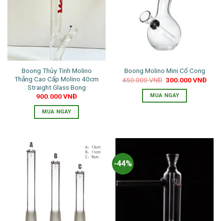
Boong Thủy Tinh Molino
Boong Molino Mini Cổ Cong
Thẳng Cao Cấp Molino 40cm
Giá
Giá
450.000
VNĐ
300.000
VNĐ
gốc
hiện
Straight Glass Bong
là:
tại
MUA NGAY
900.000
VNĐ
450.000 VNĐ.
là:
300.
MUA NGAY
Sản
phẩm
này
có
-44%
nhiều
biến
thể.
Các
tùy
chọn