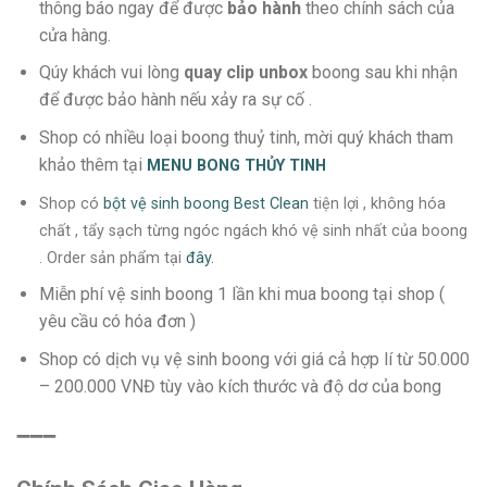
thông báo ngay để được
bảo hành
theo chính sách của
cửa hàng.
Qúy khách vui lòng
quay clip unbox
boong sau khi nhận
để được bảo hành nếu xảy ra sự cố .
Shop có nhiều loại boong thuỷ tinh, mời quý khách tham
khảo thêm tại
MENU
BONG THỦY TINH
Shop có
bột vệ sinh boong Best Clean
tiện lợi , không hóa
chất , tẩy sạch từng ngóc ngách khó vệ sinh nhất của boong
. Order sản phẩm tại
đây.
Miễn phí vệ sinh boong 1 lần khi mua boong tại shop (
yêu cầu có hóa đơn )
Shop có dịch vụ vệ sinh boong với giá cả hợp lí từ 50.000
– 200.000 VNĐ tùy vào kích thước và độ dơ của bong
➖➖➖