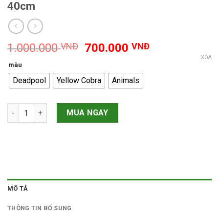
40cm
Giá
Giá
1.000.000
VNĐ
700.000
VNĐ
gốc
hiện
XÓA
màu
là:
tại
Deadpool
Yellow Cobra
Animals
1.000.000 VNĐ.
là:
700.000 VNĐ
Boong Thủy Tinh Gili Thẳng Hoa Văn Lớn 40cm số lượng
MUA NGAY
MÔ TẢ
THÔNG TIN BỔ SUNG