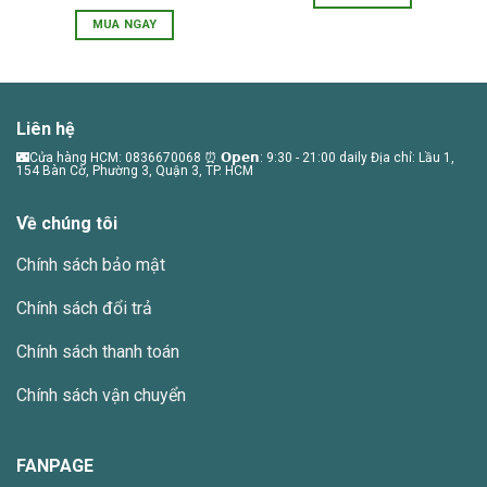
450.000 VNĐ.
là:
gốc
hiện
360.
là:
tại
MUA NGAY
1.500.000 VNĐ.
là:
1.200.000 VNĐ.
Liên hệ
🌃Cửa hàng HCM: 0836670068 ⏰ 𝗢𝗽𝗲𝗻: 9:30 - 21:00 daily Địa chỉ: Lầu 1,
154 Bàn Cờ, Phường 3, Quận 3, TP. HCM
Về chúng tôi
Chính sách bảo mật
Chính sách đổi trả
Chính sách thanh toán
Chính sách vận chuyển
FANPAGE