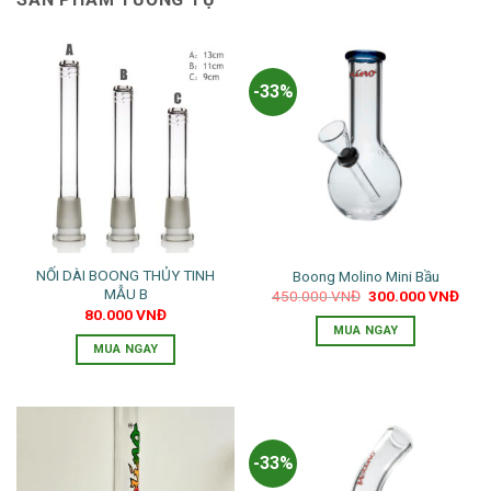
-33%
NỐI DÀI BOONG THỦY TINH
Boong Molino Mini Bầu
MẪU B
Giá
Giá
450.000
VNĐ
300.000
VNĐ
gốc
hiện
80.000
VNĐ
là:
tại
MUA NGAY
450.000 VNĐ.
là:
MUA NGAY
300.
-33%