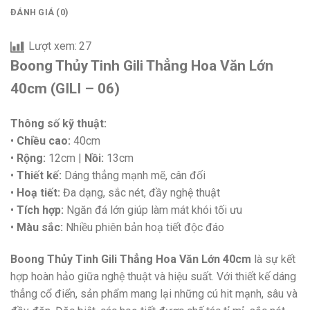
ĐÁNH GIÁ (0)
Lượt xem:
27
Boong Thủy Tinh Gili Thẳng Hoa Văn Lớn
40cm (GILI – 06)
Thông số kỹ thuật:
•
Chiều cao:
40cm
•
Rộng:
12cm |
Nồi:
13cm
•
Thiết kế:
Dáng thẳng mạnh mẽ, cân đối
•
Hoạ tiết:
Đa dạng, sắc nét, đầy nghệ thuật
•
Tích hợp:
Ngăn đá lớn giúp làm mát khói tối ưu
•
Màu sắc:
Nhiều phiên bản hoạ tiết độc đáo
Boong Thủy Tinh Gili Thẳng Hoa Văn Lớn 40cm
là sự kết
hợp hoàn hảo giữa nghệ thuật và hiệu suất. Với thiết kế dáng
thẳng cổ điển, sản phẩm mang lại những cú hit mạnh, sâu và