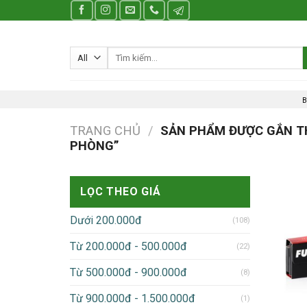
Skip
to
content
Tìm
kiếm:
B
TRANG CHỦ
/
SẢN PHẨM ĐƯỢC GẮN TH
PHÒNG”
LỌC THEO GIÁ
Dưới 200.000đ
(108)
Từ 200.000đ - 500.000đ
(22)
Từ 500.000đ - 900.000đ
(8)
Từ 900.000đ - 1.500.000đ
(1)