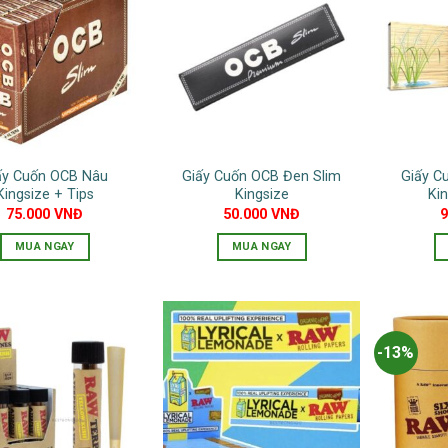
ấy Cuốn OCB Nâu
Giấy Cuốn OCB Đen Slim
Giấy C
Kingsize + Tips
Kingsize
Ki
75.000
VNĐ
50.000
VNĐ
MUA NGAY
MUA NGAY
-13%