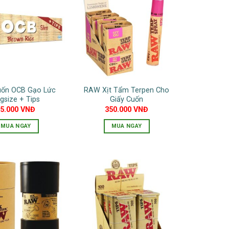
uốn OCB Gạo Lức
RAW Xịt Tẩm Terpen Cho
ngsize + Tips
Giấy Cuốn
95.000
VNĐ
350.000
VNĐ
MUA NGAY
MUA NGAY