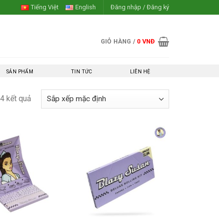
Tiếng Việt
English
Đăng nhập / Đăng ký
GIỎ HÀNG /
0
VNĐ
SẢN PHẨM
TIN TỨC
LIÊN HỆ
4 kết quả