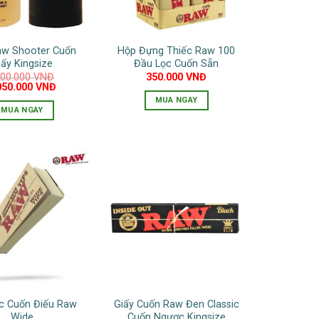
aw Shooter Cuốn
Hộp Đựng Thiếc Raw 100
iấy Kingsize
Đầu Lọc Cuốn Sẵn
200.000
VNĐ
350.000
VNĐ
á
Giá
050.000
VNĐ
c
hiện
MUA NGAY
tại
MUA NGAY
200.000 VNĐ.
là:
1.050.000 VNĐ.
c Cuốn Điếu Raw
Giấy Cuốn Raw Đen Classic
Wide
Cuốn Ngược Kingsize