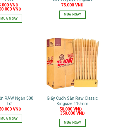
5.000
VNĐ
–
75.000
VNĐ
00.000
VNĐ
MUA NGAY
MUA NGAY
Sản
phẩm
này
có
nhiều
biến
thể.
Các
tùy
chọn
có
uốn RAW Ngắn 500
Giấy Cuốn Sẵn Raw Classic
thể
Tờ
Kingsize 110mm
được
50.000
VNĐ
50.000
VNĐ
–
chọn
350.000
VNĐ
MUA NGAY
trên
MUA NGAY
trang
Sản