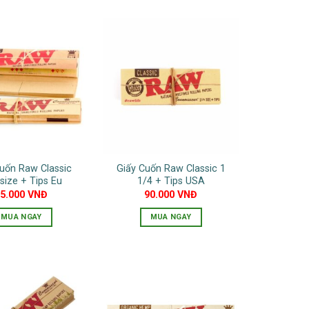
sản
phẩm
phẩm
này
có
nhiều
biến
thể.
Các
tùy
chọn
có
uốn Raw Classic
Giấy Cuốn Raw Classic 1
thể
size + Tips Eu
1/4 + Tips USA
được
75.000
VNĐ
90.000
VNĐ
chọn
MUA NGAY
MUA NGAY
trên
trang
sản
phẩm