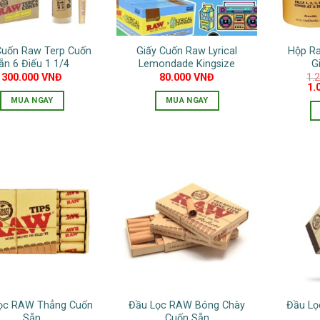
Cuốn Raw Terp Cuốn
Giấy Cuốn Raw Lyrical
Hộp R
ẵn 6 Điếu 1 1/4
Lemondade Kingsize
G
300.000
VNĐ
80.000
VNĐ
1.
Gi
1.
gố
MUA NGAY
MUA NGAY
là:
1.
ọc RAW Thẳng Cuốn
Đầu Lọc RAW Bóng Chày
Đầu Lọ
Sẵn
Cuốn Sẵn