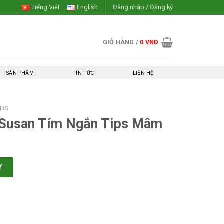
Tiếng Việt
English
Đăng nhập / Đăng ký
GIỎ HÀNG /
0
VNĐ
SẢN PHẨM
TIN TỨC
LIÊN HỆ
NDS
 Susan Tím Ngắn Tips Mâm
gắn Tips Mâm số lượng
Y