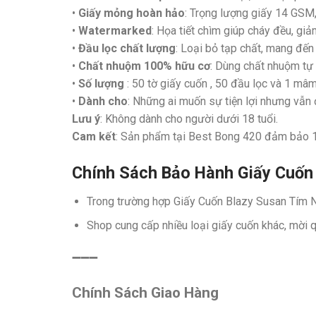
•
Giấy mỏng hoàn hảo
: Trọng lượng giấy 14 GSM
•
Watermarked
: Họa tiết chìm giúp cháy đều, giảm
•
Đầu lọc chất lượng
: Loại bỏ tạp chất, mang đến
•
Chất nhuộm 100% hữu cơ
: Dùng chất nhuộm tự 
•
Số lượng
: 50 tờ giấy cuốn , 50 đầu lọc và 1 mâ
•
Dành cho
: Những ai muốn sự tiện lợi nhưng vẫn
Lưu ý
: Không dành cho người dưới 18 tuổi.
Cam kết
: Sản phẩm tại Best Bong 420 đảm bảo 10
Chính Sách Bảo Hành Giấy Cuốn
Trong trường hợp Giấy Cuốn Blazy Susan Tí
Shop cung cấp nhiều loại giấy cuốn khác, mời 
➖➖➖
Chính Sách Giao Hàng