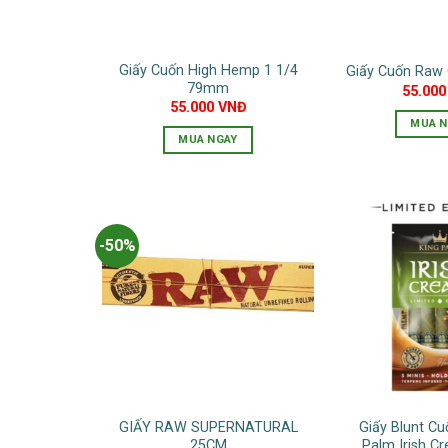
Giấy Cuốn High Hemp 1 1/4
Giấy Cuốn Raw 
79mm
55.00
55.000
VNĐ
MUA N
MUA NGAY
-50%
GIẤY RAW SUPERNATURAL
Giấy Blunt Cu
25CM
Palm Irish C