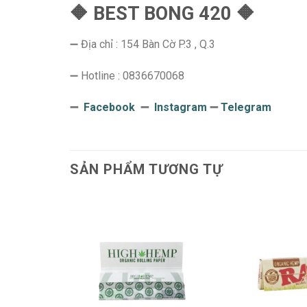
🔶 BEST BONG 420 🔶
➖ Địa chỉ : 154 Bàn Cờ P.3 , Q.3
➖ Hotline : 0836670068
➖
Facebook
➖
Instagram
➖
Telegram
SẢN PHẨM TƯƠNG TỰ