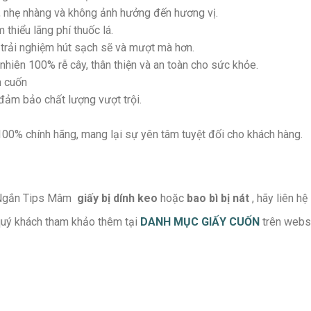
, nhẹ nhàng và không ảnh hưởng đến hương vị.
 thiểu lãng phí thuốc lá.
 trải nghiệm hút sạch sẽ và mượt mà hơn.
nhiên 100% rễ cây, thân thiện và an toàn cho sức khỏe.
m cuốn
 đảm bảo chất lượng vượt trội.
0% chính hãng, mang lại sự yên tâm tuyệt đối cho khách hàng.
m Ngắn Tips Mâm
giấy bị dính keo
hoặc
bao bì bị nát
, hãy liên h
quý khách tham khảo thêm tại
DANH MỤC GIẤY CUỐN
trên webs