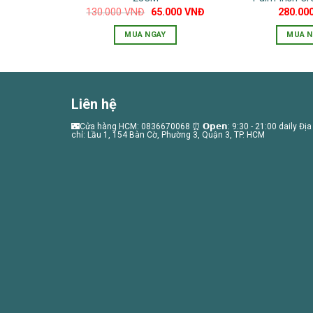
Giá
Giá
130.000
VNĐ
65.000
VNĐ
280.00
gốc
hiện
là:
tại
MUA NGAY
MUA N
130.000 VNĐ.
là:
65.000 VNĐ.
Liên hệ
🌃Cửa hàng HCM: 0836670068 ⏰ 𝗢𝗽𝗲𝗻: 9:30 - 21:00 daily Địa
chỉ: Lầu 1, 154 Bàn Cờ, Phường 3, Quận 3, TP. HCM