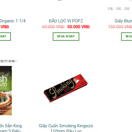
Organic 1 1/4
ĐẦU LỌC VỊ POPZ
Giấy Blu
Giá
Giá
0
VNĐ
60.000
VNĐ
50.000
VNĐ
150.000
VN
gốc
hiện
là:
tại
GAY
MUA NGAY
MU
60.000 VNĐ.
là:
50.000 VNĐ.
ốn Sẵn King
Giấy Cuốn Smoking Kingsize
ream 5 Điếu
110mm Đầu Lọc