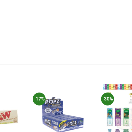
-17%
-30%