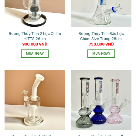
Boong Thủy Tinh 2 Lọc Chùm
Boong Thủy Tinh Bầu Lọc
HITTS 26cm
Chùm Size Trung 28cm
900.000
VNĐ
750.000
VNĐ
MUA NGAY
MUA NGAY
Sản
Sản
phẩm
phẩm
này
này
có
có
nhiều
nhiều
biến
biến
thể.
thể.
Các
Các
tùy
tùy
chọn
chọn
có
có
thể
thể