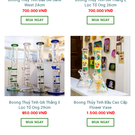
được
West 24cm
Lọc Tổ Ong 26cm
chọn
700.000
VNĐ
700.000
VNĐ
trên
trang
MUA NGAY
MUA NGAY
sản
Sản
Sản
phẩm
phẩm
phẩm
này
này
có
có
nhiều
nhiều
biến
biến
thể.
thể.
Các
Các
tùy
tùy
chọn
chọn
có
có
thể
thể
Boong Thuỷ Tinh Gili Thẳng 3
Boong Thủy Tinh Bầu Cao Cấp
được
được
Lọc Tổ Ong 29cm
Flower Vase
chọn
chọn
850.000
VNĐ
1.500.000
VNĐ
trên
trên
trang
trang
MUA NGAY
MUA NGAY
sản
sản
Sản
Sản
phẩm
phẩm