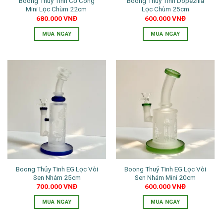
Boong Thuỷ Tinh Cổ Cong
Boong Thuỷ Tinh Dopezilla
được
được
Mini Lọc Chùm 22cm
Lọc Chùm 25cm
chọn
chọn
680.000
VNĐ
600.000
VNĐ
trên
trên
trang
trang
MUA NGAY
MUA NGAY
sản
sản
Sản
Sản
phẩm
phẩm
phẩm
phẩm
này
này
có
có
nhiều
nhiều
biến
biến
thể.
thể.
Các
Các
tùy
tùy
chọn
chọn
có
có
thể
thể
Boong Thủy Tinh EG Lọc Vòi
Boong Thuỷ Tinh EG Lọc Vòi
được
được
Sen Nhám 25cm
Sen Nhám Mini 20cm
chọn
chọn
700.000
VNĐ
600.000
VNĐ
trên
trên
trang
trang
MUA NGAY
MUA NGAY
sản
sản
Sản