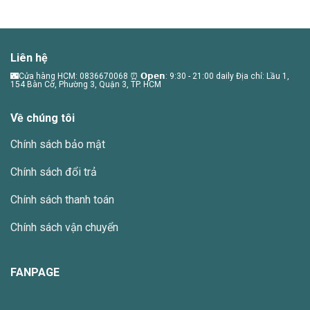
phẩm
phẩm
này
này
có
có
nhiều
nhiều
Liên hệ
biến
biến
thể.
thể.
🌃Cửa hàng HCM: 0836670068 ⏰ 𝗢𝗽𝗲𝗻: 9:30 - 21:00 daily Địa chỉ: Lầu 1,
154 Bàn Cờ, Phường 3, Quận 3, TP. HCM
Các
Các
tùy
tùy
Về chúng tôi
chọn
chọn
có
có
Chính sách bảo mật
thể
thể
được
được
Chính sách đổi trả
chọn
chọn
trên
trên
Chính sách thanh toán
trang
trang
sản
sản
Chính sách vận chuyển
phẩm
phẩm
FANPAGE