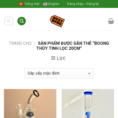
Skip
Tiếng Việt
English
Đăng nhập / Đăng ký
to
content
TRANG CHỦ
/
SẢN PHẨM ĐƯỢC GẮN THẺ “BOONG
THỦY TINH LỌC 20CM”
LỌC