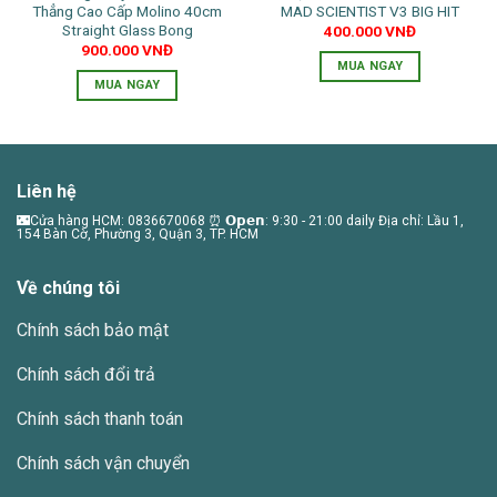
Thẳng Cao Cấp Molino 40cm
MAD SCIENTIST V3 BIG HIT
Straight Glass Bong
400.000
VNĐ
900.000
VNĐ
MUA NGAY
MUA NGAY
Sản
phẩm
này
có
Liên hệ
nhiều
🌃Cửa hàng HCM: 0836670068 ⏰ 𝗢𝗽𝗲𝗻: 9:30 - 21:00 daily Địa chỉ: Lầu 1,
biến
154 Bàn Cờ, Phường 3, Quận 3, TP. HCM
thể.
Các
Về chúng tôi
tùy
chọn
Chính sách bảo mật
có
thể
Chính sách đổi trả
được
chọn
Chính sách thanh toán
trên
trang
Chính sách vận chuyển
sản