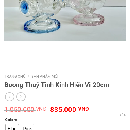
TRANG CHỦ
/
SẢN PHẨM MỚI
Boong Thuỷ Tinh Kính Hiển Vi 20cm
Giá
Giá
1.050.000
VNĐ
835.000
VNĐ
gốc
hiện
XÓA
Colors
là:
tại
Blue
Pink