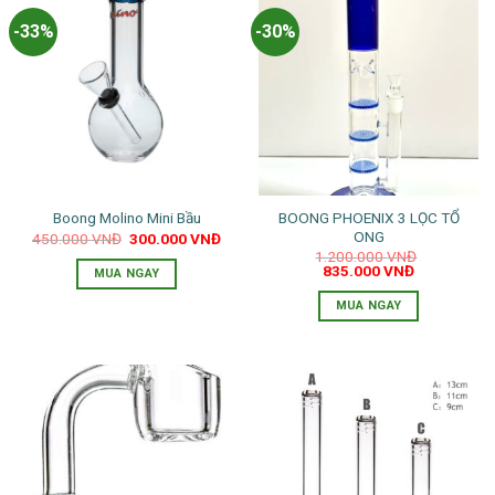
-33%
-30%
BOONG PHOENIX 3 LỌC TỔ
Boong Molino Mini Bầu
ONG
Giá
Giá
450.000
VNĐ
300.000
VNĐ
gốc
hiện
1.200.000
VNĐ
là:
tại
Giá
Giá
835.000
VNĐ
MUA NGAY
450.000 VNĐ.
là:
gốc
hiện
300.000 VNĐ.
là:
tại
MUA NGAY
1.200.000 VNĐ.
là:
835.000 VN