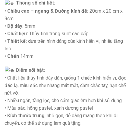
Thông số chi tiết:
•
Chiều cao – ngang & Đường kính đế:
20cm x 20 cm x
9cm
•
Độ dày:
5mm
•
Chất liệu:
Thủy tinh trong suốt cao cấp
•
Thiết kế: d
ựa trên hình dáng của kính hiển vi, nhiều tầng
lọc.
•
Chén
14mm
Điểm nổi bật:
• Chất liệu thủy tinh dày dặn, giống 1 chiếc kính hiển vi, độc
đáo lạ, màu sắc nhẹ nhàng mát mắt, cầm chắc tay, hạn chế
nứt vỡ.
• Nhiều ngăn, tầng lọc, cho cảm giác êm hơn khi sử dụng.
• Màu sắc: hồng pastel, xanh dương pastel
•
Kích thước trung
, nhỏ gọn, dễ dàng mang theo khi di
chuyển, có thể sử dụng làm quà tặng.