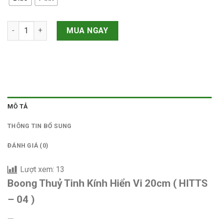
1.050.000 VNĐ.
là:
835.000 VNĐ
Boong Thuỷ Tinh Kính Hiển Vi 20cm số lượng
MUA NGAY
MÔ TẢ
THÔNG TIN BỔ SUNG
ĐÁNH GIÁ (0)
Lượt xem:
13
Boong Thuỷ Tinh Kính Hiển Vi 20cm ( HITTS
– 04 )