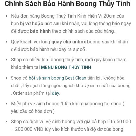
Chính Sách Bảo Hành Boong Thủy Tinh
Nếu đơn hàng Boong Thuỷ Tinh Kính Hiển Vi 20cm của
bạn
bị vỡ hoặc nứt
sau khi nhận, vui lòng thông báo ngay
để được
bảo hành
theo chính sách của cửa hàng.
Qúy khách vui lòng
quay clip unbox
boong sau khi nhận
để được bảo hành nếu xảy ra sự cố .
Shop có nhiều loại boong thuỷ tinh, mời quý khách tham
khảo thêm tại
MENU
BONG THỦY TINH
Shop có
bột vệ sinh boong Best Clean
tiện lợi , không hóa
chất , tẩy sạch từng ngóc ngách khó vệ sinh nhất của boong
. Order sản phẩm tại
đây.
Miễn phí vệ sinh boong 1 lần khi mua boong tại shop (
yêu cầu có hóa đơn )
Shop có dịch vụ vệ sinh boong với giá cả hợp lí từ 50.000
– 200.000 VNĐ tùy vào kích thước và độ dơ của bong