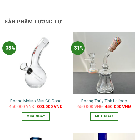
SẢN PHẨM TƯƠNG TỰ
-33%
-31%
Boong Molino Mini Cổ Cong
Boong Thủy Tinh Lolipop
Giá
Giá
Giá
Giá
450.000
VNĐ
300.000
VNĐ
650.000
VNĐ
450.000
VNĐ
gốc
hiện
gốc
hiện
là:
tại
là:
tại
MUA NGAY
MUA NGAY
450.000 VNĐ.
là:
650.000 VNĐ.
là:
300.000 VNĐ.
450.