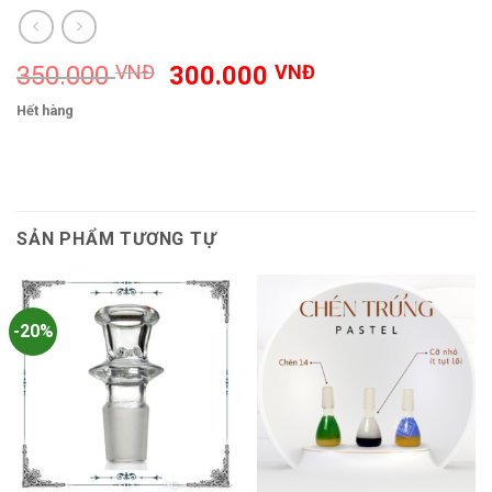
Giá
Giá
350.000
VNĐ
300.000
VNĐ
gốc
hiện
Hết hàng
là:
tại
350.000 VNĐ.
là:
300.000 VNĐ.
SẢN PHẨM TƯƠNG TỰ
-20%