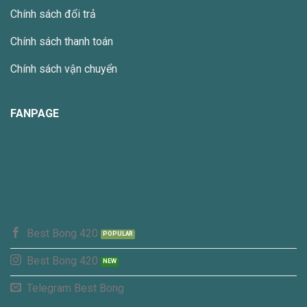
thể
Chính sách đổi trả
được
chọn
Chính sách thanh toán
trên
trang
Chính sách vận chuyển
sản
phẩm
FANPAGE
Best Bong 420
Best Bong 420
Telegram Best Bong