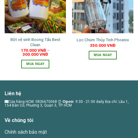
thể.
Các
tùy
chọn
có
thể
Bột vệ sinh Boong Tẩu Best
Lọc Chùm Thủy Tinh Phoenix
được
Clean
350.000
VNĐ
chọn
170.000
VNĐ
–
trên
300.000
VNĐ
MUA NGAY
trang
MUA NGAY
sản
Sản
phẩm
phẩm
này
có
Liên hệ
nhiều
🌃Cửa hàng HCM: 0836670068 ⏰ 𝗢𝗽𝗲𝗻: 9:30 - 21:00 daily Địa chỉ: Lầu 1,
biến
154 Bàn Cờ, Phường 3, Quận 3, TP. HCM
thể.
Các
Về chúng tôi
tùy
chọn
Chính sách bảo mật
có