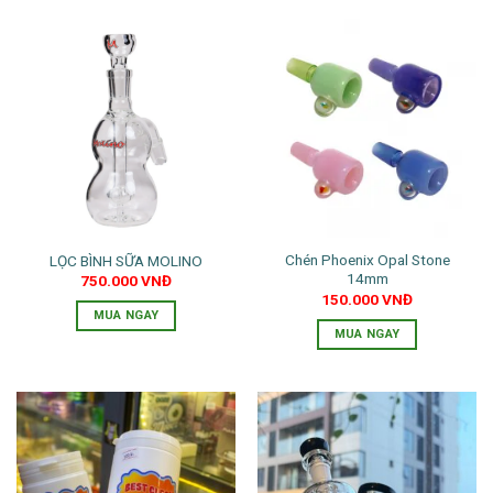
Chén Phoenix Opal Stone
LỌC BÌNH SỮA MOLINO
14mm
750.000
VNĐ
150.000
VNĐ
MUA NGAY
MUA NGAY
Sản
phẩm
này
có
nhiều
biến