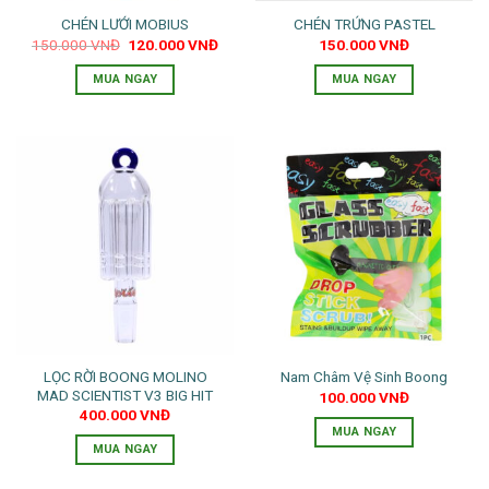
CHÉN LƯỚI MOBIUS
CHÉN TRỨNG PASTEL
Giá
Giá
150.000
VNĐ
120.000
VNĐ
150.000
VNĐ
gốc
hiện
là:
tại
MUA NGAY
MUA NGAY
150.000 VNĐ.
là:
120.000 VNĐ.
LỌC RỜI BOONG MOLINO
Nam Châm Vệ Sinh Boong
MAD SCIENTIST V3 BIG HIT
100.000
VNĐ
400.000
VNĐ
MUA NGAY
MUA NGAY