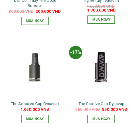
Đầu Coil Thay Thế Ooze
Hyper Cap Dynavap
Booster
1.650.000
VNĐ
Giá
Giá
1.300.000
VNĐ
Giá
Giá
300.000
VNĐ
200.000
VNĐ
gốc
hiện
gốc
hiện
là:
tại
là:
tại
MUA NGAY
MUA NGAY
1.650.000 VNĐ.
là:
300.000 VNĐ.
là:
1.300.000 
200.000 VNĐ.
-17%
The Armored Cap Dynavap
The Captive Cap Dynavap
Giá
Giá
1.050.000
VNĐ
660.000
VNĐ
550.000
VNĐ
gốc
hiện
là:
tại
MUA NGAY
MUA NGAY
660.000 VNĐ.
là:
550.