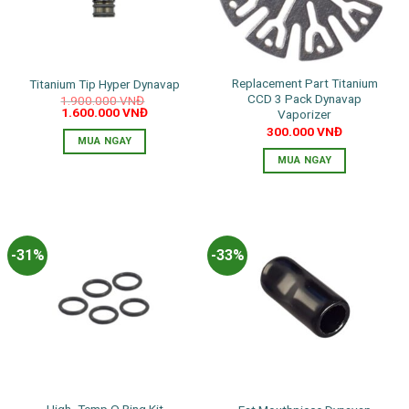
Replacement Part Titanium
Titanium Tip Hyper Dynavap
CCD 3 Pack Dynavap
1.900.000
VNĐ
Giá
Giá
1.600.000
VNĐ
Vaporizer
gốc
hiện
300.000
VNĐ
là:
tại
MUA NGAY
1.900.000 VNĐ.
là:
1.600.000 VNĐ.
MUA NGAY
-31%
-33%
High -Temp O Ring Kit