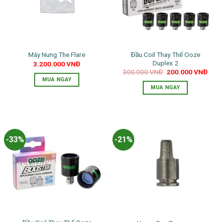
Đầu Coil Thay Thế Ooze
Máy Nung The Flare
Duplex 2
3.200.000
VNĐ
Giá
Giá
300.000
VNĐ
200.000
VNĐ
gốc
hiện
MUA NGAY
là:
tại
MUA NGAY
300.000 VNĐ.
là:
200.
-33%
-21%