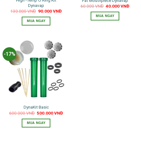
Fat Mouthpiece Dynavap
Dynavap
Giá
Giá
60.000
VNĐ
40.000
VNĐ
gốc
hiện
Giá
Giá
130.000
VNĐ
90.000
VNĐ
là:
tại
gốc
hiện
MUA NGAY
60.000 VNĐ.
là:
là:
tại
MUA NGAY
40.00
130.000 VNĐ.
là:
90.000 VNĐ.
-17%
DynaKit Basic
Giá
Giá
600.000
VNĐ
500.000
VNĐ
gốc
hiện
là:
tại
MUA NGAY
600.000 VNĐ.
là:
500.000 VNĐ.