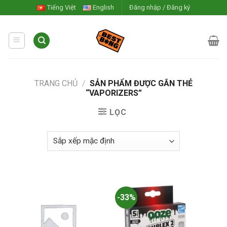
Skip
Tiếng Việt
English
Đăng nhập / Đăng ký
to
content
TRANG CHỦ
/
SẢN PHẨM ĐƯỢC GẮN THẺ
“VAPORIZERS”
LỌC
-33%