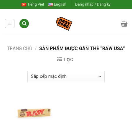
Skip
Tiếng Việt
English
Đăng nhập / Đăng ký
to
content
TRANG CHỦ
/
SẢN PHẨM ĐƯỢC GẮN THẺ “RAW USA”
LỌC