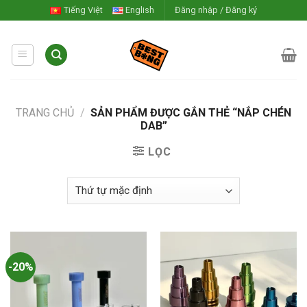
Skip
Tiếng Việt
English
Đăng nhập / Đăng ký
to
content
TRANG CHỦ
/
SẢN PHẨM ĐƯỢC GẮN THẺ “NẮP CHÉN
DAB”
LỌC
-20%