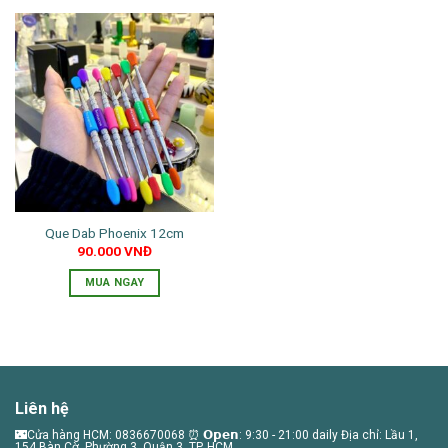
phẩm
Que Dab Phoenix 12cm
90.000
VNĐ
MUA NGAY
Sản
phẩm
này
có
nhiều
Liên hệ
biến
thể.
🌃Cửa hàng HCM: 0836670068 ⏰ 𝗢𝗽𝗲𝗻: 9:30 - 21:00 daily Địa chỉ: Lầu 1,
154 Bàn Cờ, Phường 3, Quận 3, TP. HCM