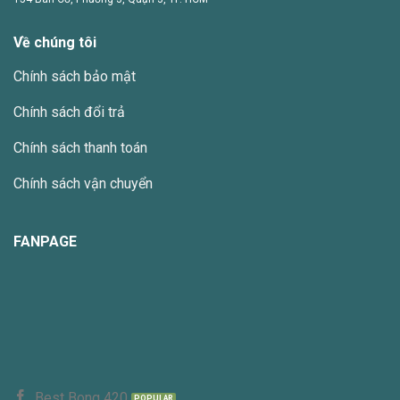
Các
tùy
Về chúng tôi
chọn
có
Chính sách bảo mật
thể
được
Chính sách đổi trả
chọn
trên
Chính sách thanh toán
trang
sản
Chính sách vận chuyển
phẩm
FANPAGE
Best Bong 420