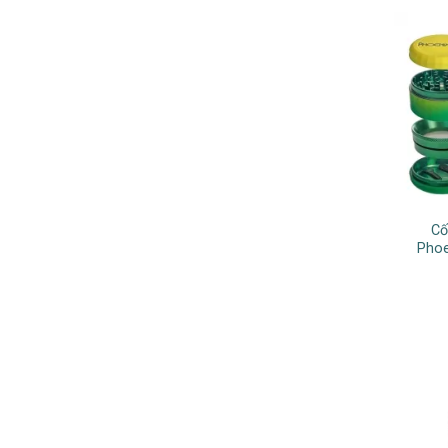
Cố
Phoe