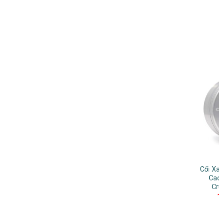
Cối X
Ca
C