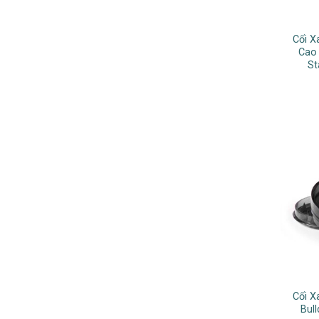
Cối 
Cao
St
Cối 
Bul