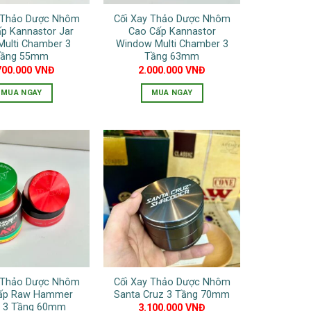
y Thảo Dược Nhôm
Cối Xay Thảo Dược Nhôm
p Kannastor Jar
Cao Cấp Kannastor
Multi Chamber 3
Window Multi Chamber 3
ầng 55mm
Tầng 63mm
700.000
VNĐ
2.000.000
VNĐ
MUA NGAY
MUA NGAY
Sản
Sản
phẩm
phẩm
này
này
có
có
nhiều
nhiều
biến
biến
thể.
thể.
Các
Các
tùy
tùy
chọn
chọn
có
có
y Thảo Dược Nhôm
Cối Xay Thảo Dược Nhôm
thể
thể
ấp Raw Hammer
Santa Cruz 3 Tầng 70mm
được
được
t 3 Tầng 60mm
3.100.000
VNĐ