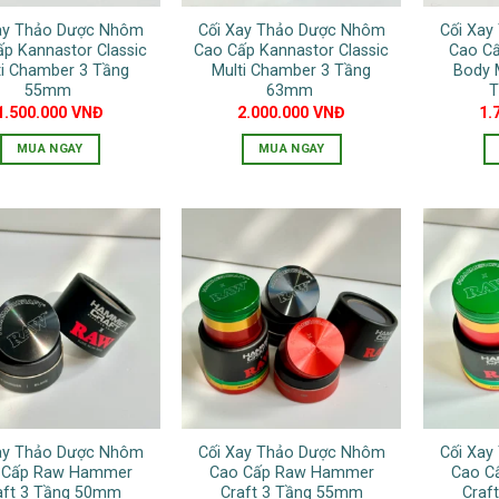
ay Thảo Dược Nhôm
Cối Xay Thảo Dược Nhôm
Cối Xa
p Kannastor Classic
Cao Cấp Kannastor Classic
Cao Cấ
ti Chamber 3 Tầng
Multi Chamber 3 Tầng
Body 
55mm
63mm
T
1.500.000
VNĐ
2.000.000
VNĐ
1.
MUA NGAY
MUA NGAY
ay Thảo Dược Nhôm
Cối Xay Thảo Dược Nhôm
Cối Xa
 Cấp Raw Hammer
Cao Cấp Raw Hammer
Cao C
aft 3 Tầng 50mm
Craft 3 Tầng 55mm
Craf