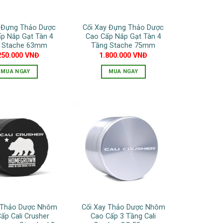
chọn
chọn
có
có
y Đựng Thảo Dược
Cối Xay Đựng Thảo Dược
thể
thể
p Nắp Gạt Tàn 4
Cao Cấp Nắp Gạt Tàn 4
được
được
 Stache 63mm
Tầng Stache 75mm
chọn
chọn
250.000
VNĐ
1.800.000
VNĐ
trên
trên
MUA NGAY
MUA NGAY
trang
trang
Sản
sản
sản
phẩm
phẩm
phẩm
này
có
nhiều
biến
thể.
Các
tùy
chọn
có
y Thảo Dược Nhôm
Cối Xay Thảo Dược Nhôm
thể
ấp Cali Crusher
Cao Cấp 3 Tầng Cali
được