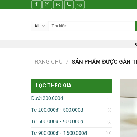
Skip
to
content
Tìm
kiếm:
B
TRANG CHỦ
/
SẢN PHẨM ĐƯỢC GẮN TH
LỌC THEO GIÁ
Dưới 200.000đ
(3)
Từ 200.000đ - 500.000đ
(9)
Từ 500.000đ - 900.000đ
(6)
Từ 900.000đ - 1.500.000đ
(11)