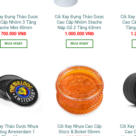
có
thể
Xay Đựng Thảo Dược
Cối Xay Đựng Thảo Dược
Cối Xa
được
 Cấp Nhôm 3 Tầng
Cao Cấp Nhôm Stache
Cao Cấ
chọn
ache Mini 40mm
Nắp Gỗ 2 Tầng 63mm
Tầng
700.000
VNĐ
1.000.000
VNĐ
1.
trên
trang
MUA NGAY
MUA NGAY
sản
Sản
phẩm
phẩm
này
có
nhiều
biến
thể.
Các
tùy
chọn
có
Xay Thảo Dược Nhựa
Cối Xay Nhựa Cao Cấp
Cối Xa
thể
ldog Amsterdam 1
Storz & Bickel 55mm
Cao C
được