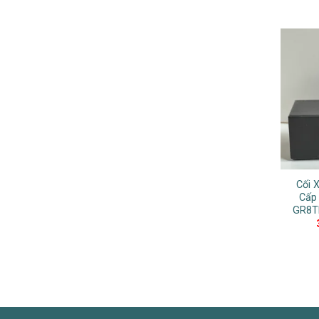
Cối 
Cấp
GR8T