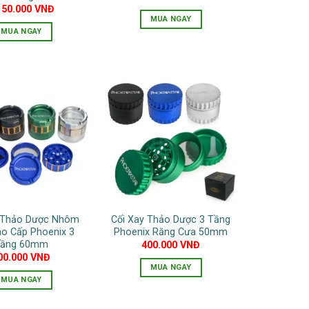
chọn
chọn
150.000
VNĐ
MUA NGAY
trên
trên
MUA NGAY
trang
trang
Sản
sản
sản
phẩm
phẩm
phẩm
này
có
nhiều
biến
thể.
Các
tùy
chọn
có
y Thảo Dược Nhôm
Cối Xay Thảo Dược 3 Tầng
thể
ao Cấp Phoenix 3
Phoenix Răng Cưa 50mm
được
ầng 60mm
400.000
VNĐ
chọn
00.000
VNĐ
MUA NGAY
trên
MUA NGAY
Sản
trang
Sản
phẩm
sản