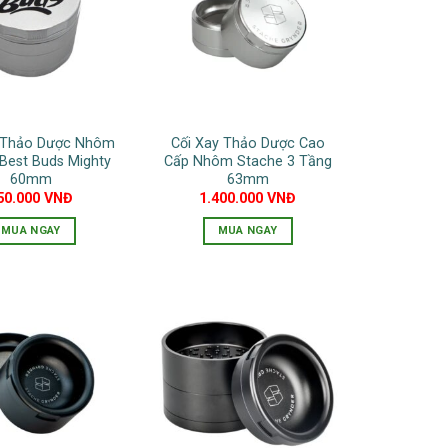
biến
biến
thể.
thể.
Các
Các
tùy
tùy
chọn
chọn
có
có
y Thảo Dược Nhôm
Cối Xay Thảo Dược Cao
thể
thể
Best Buds Mighty
Cấp Nhôm Stache 3 Tầng
được
được
60mm
63mm
chọn
chọn
50.000
VNĐ
1.400.000
VNĐ
trên
trên
MUA NGAY
MUA NGAY
trang
trang
Sản
Sản
sản
sản
phẩm
phẩm
phẩm
phẩm
này
này
có
có
nhiều
nhiều
biến
biến
thể.
thể.
Các
Các
tùy
tùy