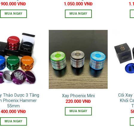
900.000
VNĐ
1.050.000
VNĐ
1.
MUA NGAY
MUA NGAY
Sản
phẩm
này
có
nhiều
biến
thể.
Các
tùy
chọn
có
ay Thảo Dược 3 Tầng
Cối Xa
Xay Phoenix Mini
thể
 Phoenix Hammer
Khối C
220.000
VNĐ
được
55mm
T
chọn
MUA NGAY
400.000
VNĐ
5
trên
Sản
MUA NGAY
trang
phẩm
Sản
sản
này