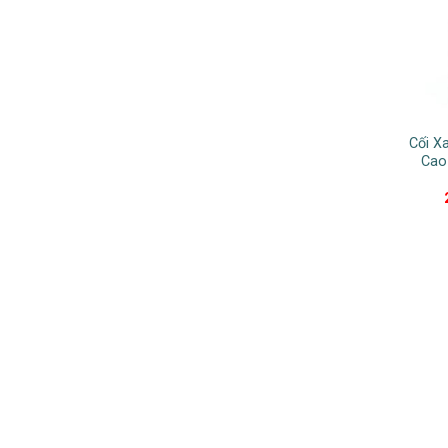
Cối X
Cao