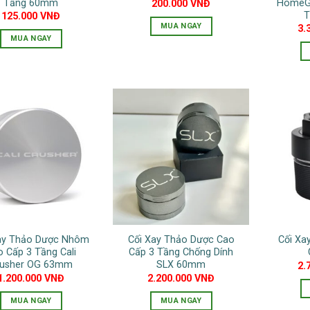
Tầng 60mm
HomeGr
200.000
VNĐ
chọn
T
125.000
VNĐ
MUA NGAY
3.
trên
MUA NGAY
trang
sản
phẩm
ay Thảo Dược Nhôm
Cối Xay Thảo Dược Cao
Cối Xa
o Cấp 3 Tầng Cali
Cấp 3 Tầng Chống Dính
rusher OG 63mm
SLX 60mm
2.
1.200.000
VNĐ
2.200.000
VNĐ
MUA NGAY
MUA NGAY