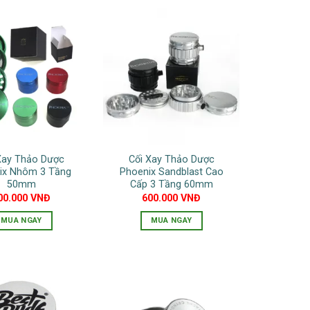
phẩm
này
phẩm
này
có
có
nhiều
nhiều
biến
biến
thể.
thể.
Các
Các
tùy
tùy
chọn
chọn
có
có
thể
Xay Thảo Dược
Cối Xay Thảo Dược
thể
được
ix Nhôm 3 Tầng
Phoenix Sandblast Cao
được
chọn
50mm
Cấp 3 Tầng 60mm
chọn
00.000
VNĐ
600.000
VNĐ
trên
trên
trang
MUA NGAY
MUA NGAY
trang
sản
Sản
Sản
sản
phẩm
phẩm
phẩm
phẩm
này
này
có
có
nhiều
nhiều