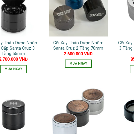
biến
thể.
thể.
Các
Các
tùy
tùy
chọn
chọn
có
có
thể
ay Thảo Dược Nhôm
Cối Xay Thảo Dược Nhôm
Cối Xa
thể
được
 Cấp Santa Cruz 3
Santa Cruz 2 Tầng 70mm
3 Tầng 
được
chọn
Tầng 55mm
2.600.000
VNĐ
chọn
2.700.000
VNĐ
8
trên
MUA NGAY
trên
trang
MUA NGAY
Sản
trang
sản
phẩm
sản
phẩm
này
phẩm
có
nhiều
biến
thể.
Các
tùy
chọn