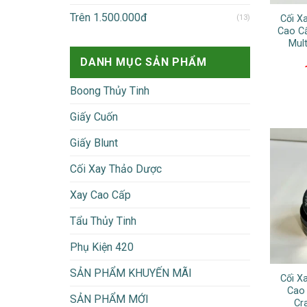
Trên 1.500.000đ
(13)
Cối X
Cao Cấ
Mul
DANH MỤC SẢN PHẨM
Boong Thủy Tinh
Giấy Cuốn
Giấy Blunt
Cối Xay Thảo Dược
Xay Cao Cấp
Tẩu Thủy Tinh
Phụ Kiện 420
SẢN PHẨM KHUYẾN MÃI
Cối X
Cao
SẢN PHẨM MỚI
Cr