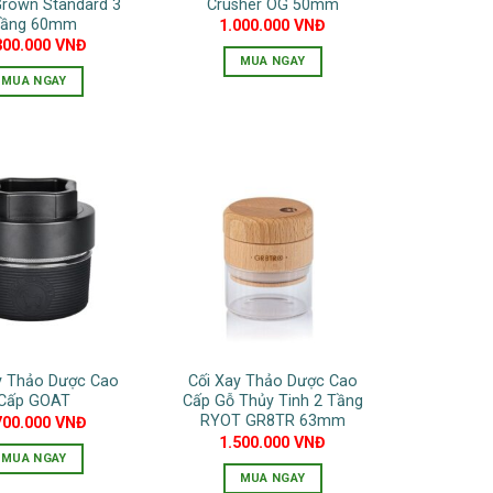
own Standard 3
Crusher OG 50mm
chọn
ầng 60mm
1.000.000
VNĐ
300.000
VNĐ
trên
MUA NGAY
trang
MUA NGAY
sản
phẩm
y Thảo Dược Cao
Cối Xay Thảo Dược Cao
Cấp GOAT
Cấp Gỗ Thủy Tinh 2 Tầng
RYOT GR8TR 63mm
700.000
VNĐ
1.500.000
VNĐ
MUA NGAY
MUA NGAY