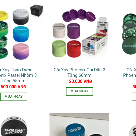
phẩm
phẩm
có
này
nhiều
có
biến
nhiều
thể.
biến
Các
thể.
tùy
Các
chọn
tùy
có
chọn
thể
có
được
i Xay Thảo Dược
Cối Xay Phoenix Gai Dầu 3
Cối 
thể
chọn
nix Pastel Nhôm 3
Tầng 60mm
Phoen
được
Tầng 55mm
120.000
VNĐ
trên
chọn
500.000
VNĐ
3
trang
MUA NGAY
trên
sản
MUA NGAY
Sản
trang
phẩm
Sản
phẩm
sản
phẩm
này
phẩm
này
có
có
nhiều
nhiều
biến