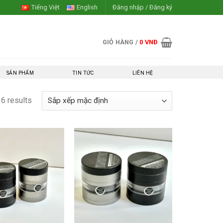
Tiếng Việt
English
Đăng nhập / Đăng ký
GIỎ HÀNG /
0
VNĐ
SẢN PHẨM
TIN TỨC
LIÊN HỆ
36 results