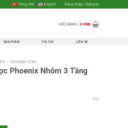
Tiếng Việt
English
Đăng nhập / Đăng ký
GIỎ HÀNG /
0
VNĐ
SẢN PHẨM
TIN TỨC
LIÊN HỆ
NDS
/
PHOENIX STAR
ợc Phoenix Nhôm 3 Tầng
XÓA