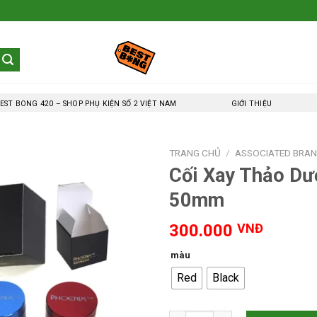
EST BONG 420 – SHOP PHỤ KIỆN SỐ 2 VIỆT NAM
GIỚI THIỆU
TRANG CHỦ
/
ASSOCIATED BRA
Cối Xay Thảo Dư
50mm
300.000
VNĐ
màu
Red
Black