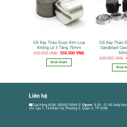
Cối Xay Thảo Dược Kim Loại
Cối Xay Thảo 
Khổng Lồ 3 Tầng 75mm
Sandblast Cao
60
Giá
Giá
600.000
VNĐ
550.000
VNĐ
gốc
hiện
600.000
VNĐ
là:
tại
MUA NGAY
600.000 VNĐ.
là:
l
MUA N
550.000 VNĐ.
Sản
S
phẩm
này
n
có
c
Liên hệ
nhiều
n
biến
🌃Cửa hàng HCM: 0836670068 ⏰ 𝗢𝗽𝗲𝗻: 9:30 - 21:00 daily Địa
b
thể.
chỉ: Lầu 1, 154 Bàn Cờ, Phường 3, Quận 3, TP. HCM
t
Các
C
tùy
t