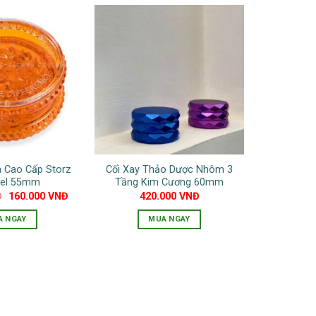
a Cao Cấp Storz
Cối Xay Thảo Dược Nhôm 3
kel 55mm
Tầng Kim Cương 60mm
Giá
Giá
Đ
160.000
VNĐ
420.000
VNĐ
gốc
hiện
là:
tại
A NGAY
MUA NGAY
200.000 VNĐ.
là:
160.000 VNĐ.