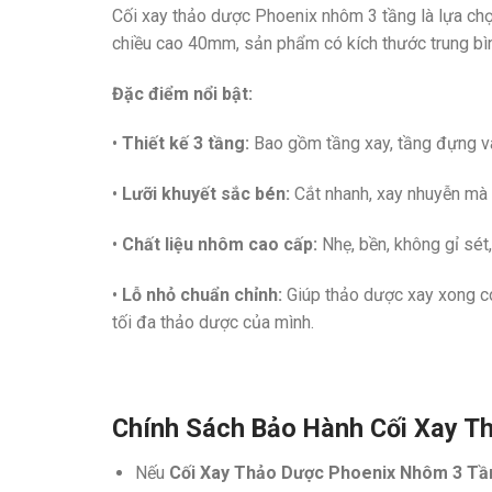
Cối xay thảo dược Phoenix nhôm 3 tầng là lựa ch
chiều cao 40mm, sản phẩm có kích thước trung bì
Đặc điểm nổi bật:
•
Thiết kế 3 tầng:
Bao gồm tầng xay, tầng đựng và
•
Lưỡi khuyết sắc bén:
Cắt nhanh, xay nhuyễn mà 
•
Chất liệu nhôm cao cấp:
Nhẹ, bền, không gỉ sét
•
Lỗ nhỏ chuẩn chỉnh:
Giúp thảo dược xay xong có
tối đa thảo dược của mình.
Chính Sách Bảo Hành Cối Xay T
Nếu
Cối Xay Thảo Dược Phoenix Nhôm 3 T