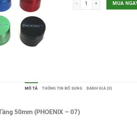
Cối Xay Thảo Dược Phoenix N
MUA NGA
MÔ TẢ
THÔNG TIN BỔ SUNG
ĐÁNH GIÁ (0)
 Tầng 50mm (PHOENIX – 07)