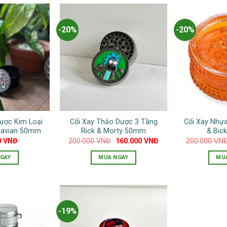
-20%
-20%
ược Kim Loại
Cối Xay Thảo Dược 3 Tầng
Cối Xay Nhự
navian 50mm
Rick & Morty 50mm
& Bic
Giá
Giá
0
VNĐ
200.000
VNĐ
160.000
VNĐ
200.000
VN
gốc
hiện
là:
tại
GAY
MUA NGAY
MU
200.000 VNĐ.
là:
160.000 VNĐ.
Sản
phẩm
này
có
-19%
nhiều