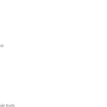
iờ.
oản trước.