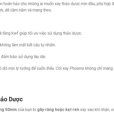
ọn hoàn hảo cho những ai muốn xay thảo dược mịn đều, phù hợp đ
nh, dễ cầm nắm và mang theo.
 tầng kief giúp tối ưu việc sử dụng thảo dược.
không làm mất kết cấu tự nhiên.
, đảm bảo sử dụng lâu dài.
 độ mịn lý tưởng để cuốn điếu. Cối xay Phoenix không chỉ mang đ
hảo Dược
ầng 50mm
của bạn bị
gãy răng hoặc kẹt
ren
xay sau khi nhận, 