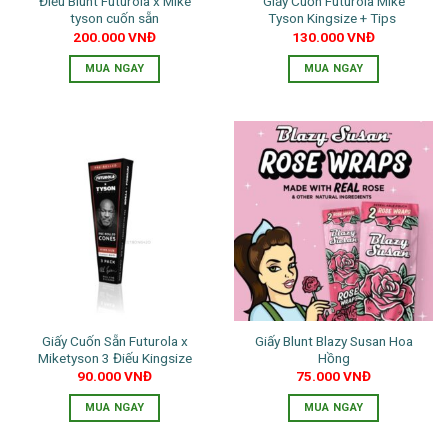
Điếu Blunt Futurola x Mike
Giấy Cuốn Futurola Mike
tyson cuốn sẵn
Tyson Kingsize + Tips
200.000
VNĐ
130.000
VNĐ
MUA NGAY
MUA NGAY
Giấy Cuốn Sẵn Futurola x
Giấy Blunt Blazy Susan Hoa
Miketyson 3 Điếu Kingsize
Hồng
90.000
VNĐ
75.000
VNĐ
MUA NGAY
MUA NGAY