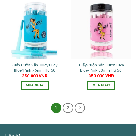
này
có
có
nhiều
nhiều
biến
biến
thể.
thể.
Các
Các
tùy
tùy
chọn
chọn
có
có
thể
thể
được
Giấy Cuốn Sẵn Juicy Lucy
Giấy Cuốn Sẵn Juicy Lucy
được
chọn
Blue/Pink 75mm Hũ 50
Blue/Pink 53mm Hũ 50
chọn
trên
350.000
VNĐ
350.000
VNĐ
trên
trang
trang
MUA NGAY
MUA NGAY
sản
sản
Sản
Sản
phẩm
phẩm
phẩm
phẩm
này
này
1
2
có
có
nhiều
nhiều
biến
biến
thể.
thể.