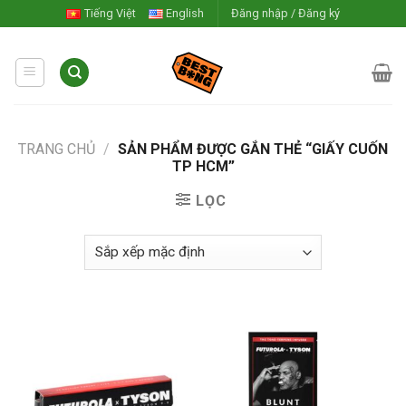
Skip
Tiếng Việt
English
Đăng nhập / Đăng ký
to
content
TRANG CHỦ
/
SẢN PHẨM ĐƯỢC GẮN THẺ “GIẤY CUỐN
TP HCM”
LỌC