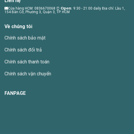
Liên hệ
Các
Các
tùy
tùy
🌃Cửa hàng HCM: 0836670068 ⏰ 𝗢𝗽𝗲𝗻: 9:30 - 21:00 daily Địa chỉ: Lầu 1,
154 Bàn Cờ, Phường 3, Quận 3, TP. HCM
chọn
chọn
có
có
thể
thể
Về chúng tôi
được
được
Chính sách bảo mật
chọn
chọn
trên
trên
Chính sách đổi trả
trang
trang
sản
sản
Chính sách thanh toán
phẩm
phẩm
Chính sách vận chuyển
FANPAGE