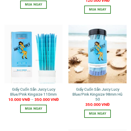
120.000
VNĐ
MUA NGAY
MUA NGAY
Giấy Cuốn Sẵn Juicy Lucy
Giấy Cuốn Sẵn Juicy Lucy
Blue/Pink Kingsize 110mm
Blue/Pink Kingsize 98mm Hũ
50
10.000
VNĐ
–
350.000
VNĐ
350.000
VNĐ
MUA NGAY
MUA NGAY
Sản
Sản
phẩm
phẩm
này