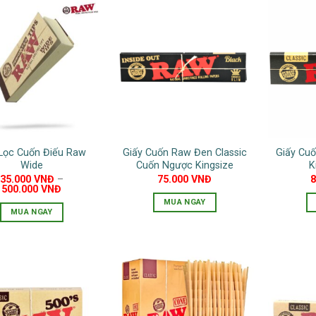
Lọc Cuốn Điếu Raw
Giấy Cuốn Raw Đen Classic
Giấy Cuố
Wide
Cuốn Ngược Kingsize
K
35.000
VNĐ
–
75.000
VNĐ
500.000
VNĐ
MUA NGAY
MUA NGAY
Sản
phẩm
này
có
nhiều
biến