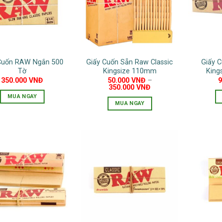
thể.
Các
tùy
chọn
có
Cuốn RAW Ngắn 500
Giấy Cuốn Sẵn Raw Classic
Giấy C
thể
Tờ
Kingsize 110mm
King
được
350.000
VNĐ
50.000
VNĐ
–
chọn
350.000
VNĐ
MUA NGAY
trên
MUA NGAY
trang
Sản
sản
phẩm
phẩm
này
có
nhiều
biến
thể.
Các
tùy
chọn