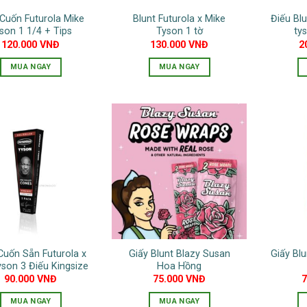
 Cuốn Futurola Mike
Blunt Futurola x Mike
Điếu Blu
son 1 1/4 + Tips
Tyson 1 tờ
ty
120.000
VNĐ
130.000
VNĐ
2
MUA NGAY
MUA NGAY
Cuốn Sẵn Futurola x
Giấy Blunt Blazy Susan
Giấy Bl
yson 3 Điếu Kingsize
Hoa Hồng
90.000
VNĐ
75.000
VNĐ
MUA NGAY
MUA NGAY