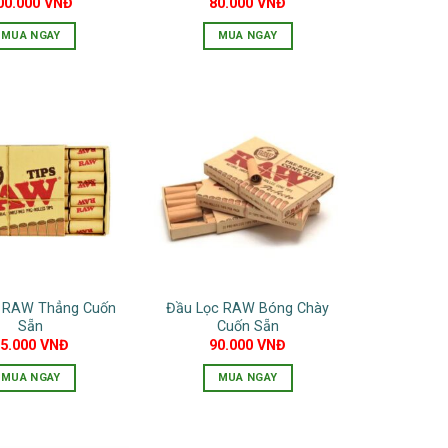
00.000
VNĐ
80.000
VNĐ
MUA NGAY
MUA NGAY
 RAW Thẳng Cuốn
Đầu Lọc RAW Bóng Chày
Sẵn
Cuốn Sẵn
65.000
VNĐ
90.000
VNĐ
MUA NGAY
MUA NGAY