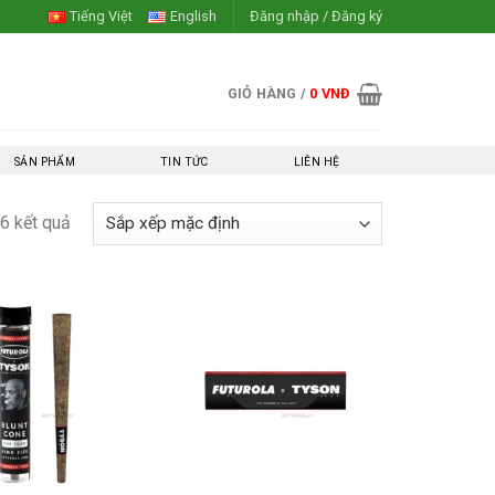
Tiếng Việt
English
Đăng nhập / Đăng ký
GIỎ HÀNG /
0
VNĐ
SẢN PHẨM
TIN TỨC
LIÊN HỆ
6 kết quả