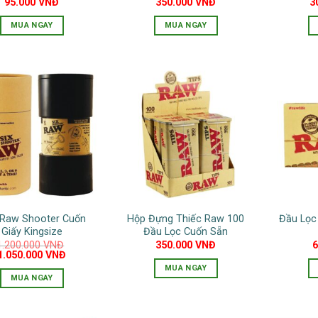
95.000
VNĐ
350.000
VNĐ
3
MUA NGAY
MUA NGAY
Raw Shooter Cuốn
Hộp Đựng Thiếc Raw 100
Đầu Lọc
Giấy Kingsize
Đầu Lọc Cuốn Sẵn
1.200.000
VNĐ
350.000
VNĐ
Giá
Giá
1.050.000
VNĐ
gốc
hiện
MUA NGAY
là:
tại
MUA NGAY
1.200.000 VNĐ.
là:
1.050.000 VNĐ.