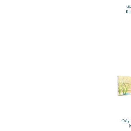
Gi
Ki
Giấy