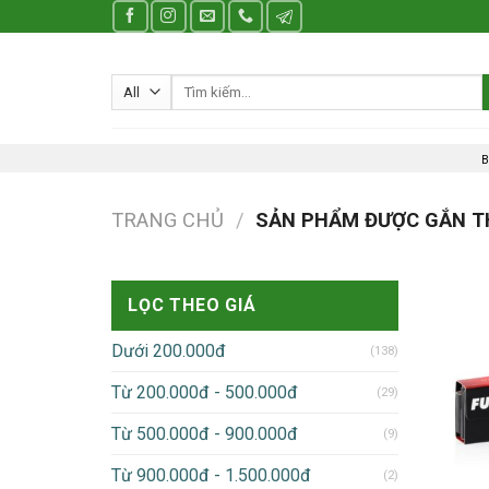
Skip
to
content
Tìm
kiếm:
B
TRANG CHỦ
/
SẢN PHẨM ĐƯỢC GẮN TH
LỌC THEO GIÁ
Dưới 200.000đ
(138)
Từ 200.000đ - 500.000đ
(29)
Từ 500.000đ - 900.000đ
(9)
Từ 900.000đ - 1.500.000đ
(2)