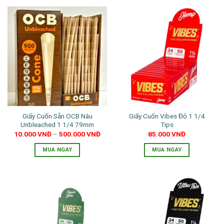
Giấy Cuốn Sẵn OCB Nâu
Giấy Cuốn Vibes Đỏ 1 1/4
Unbleached 1 1/4 79mm
Tips
10.000
VNĐ
–
500.000
VNĐ
85.000
VNĐ
MUA NGAY
MUA NGAY
Sản
phẩm
này
có
nhiều
biến