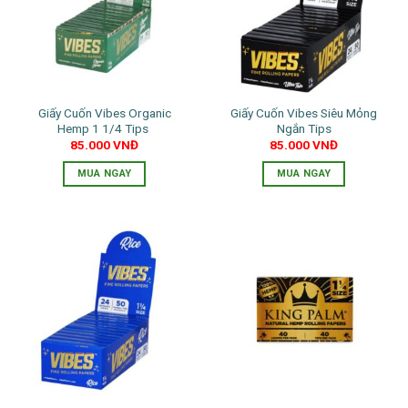
thể.
Các
tùy
chọn
có
thể
Giấy Cuốn Vibes Organic
Giấy Cuốn Vibes Siêu Mỏng
được
Hemp 1 1/4 Tips
Ngắn Tips
chọn
85.000
VNĐ
85.000
VNĐ
trên
trang
MUA NGAY
MUA NGAY
sản
phẩm