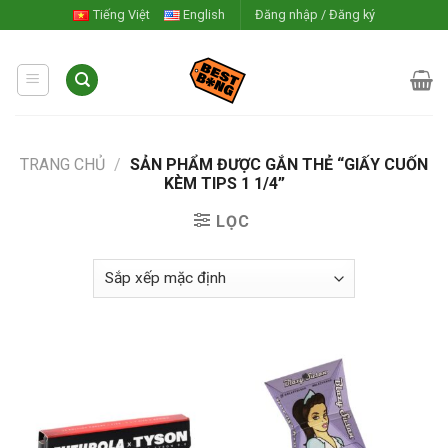
Skip
Tiếng Việt
English
Đăng nhập / Đăng ký
to
content
TRANG CHỦ
/
SẢN PHẨM ĐƯỢC GẮN THẺ “GIẤY CUỐN
KÈM TIPS 1 1/4”
LỌC