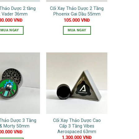
 Thảo Dược 2 tầng
Cối Xay Thảo Dược 2 Tầng
k Vader 36mm
Phoenix Gai Dầu 55mm
80.000
VNĐ
105.000
VNĐ
MUA NGAY
MUA NGAY
Sản
phẩm
này
có
nhiều
biến
thể.
Các
tùy
chọn
có
thể
 Thảo Dược 3 Tầng
Cối Xay Thảo Dược Cao
được
 & Morty 50mm
Cấp 3 Tầng Vibes
chọn
Aerospaced 63mm
00.000
VNĐ
1.300.000
VNĐ
trên