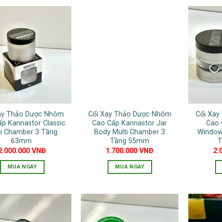
ay Thảo Dược Nhôm
Cối Xay Thảo Dược Nhôm
Cối Xa
p Kannastor Classic
Cao Cấp Kannastor Jar
Cao 
ti Chamber 3 Tầng
Body Multi Chamber 3
Window
63mm
Tầng 55mm
T
2.000.000
VNĐ
1.700.000
VNĐ
2.
MUA NGAY
MUA NGAY
Sản
phẩm
này
có