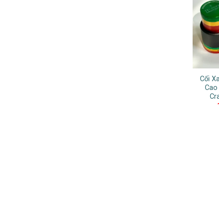
Cối X
Cao
Cr