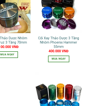
nhiều
biến
thể.
Các
tùy
chọn
có
y Thảo Dược Nhôm
Cối Xay Thảo Dược 3 Tầng
thể
Cruz 3 Tầng 70mm
Nhôm Phoenix Hammer
được
55mm
100.000
VNĐ
chọn
400.000
VNĐ
MUA NGAY
trên
MUA NGAY
trang
Sản
sản
phẩm
phẩm
này
có
nhiều
biến
thể.
Các