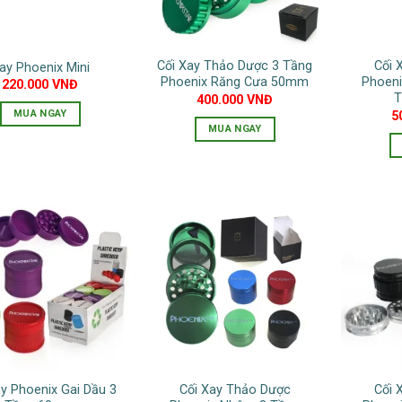
tùy
tùy
chọn
chọn
có
có
Cối Xay Thảo Dược 3 Tầng
Cối 
ay Phoenix Mini
thể
thể
Phoenix Răng Cưa 50mm
Phoeni
220.000
VNĐ
được
được
T
400.000
VNĐ
chọn
chọn
MUA NGAY
5
MUA NGAY
trên
trên
Sản
Sản
trang
trang
phẩm
phẩm
sản
sản
này
này
phẩm
phẩm
có
có
nhiều
nhiều
biến
biến
thể.
thể.
Các
Các
tùy
tùy
chọn
chọn
có
có
thể
thể
được
ay Phoenix Gai Dầu 3
Cối Xay Thảo Dược
Cối 
được