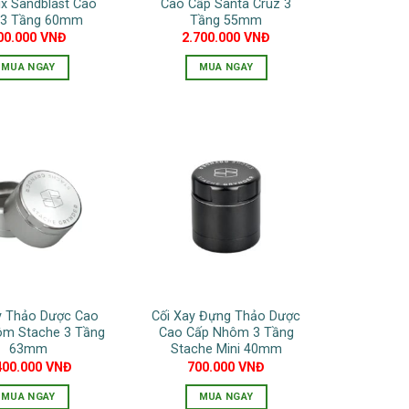
x Sandblast Cao
Cao Cấp Santa Cruz 3
được
chọn
 3 Tầng 60mm
Tầng 55mm
chọn
00.000
VNĐ
2.700.000
VNĐ
trên
trên
trang
MUA NGAY
MUA NGAY
trang
sản
Sản
sản
phẩm
phẩm
phẩm
này
có
nhiều
biến
thể.
Các
tùy
chọn
có
y Thảo Dược Cao
Cối Xay Đựng Thảo Dược
thể
ôm Stache 3 Tầng
Cao Cấp Nhôm 3 Tầng
được
63mm
Stache Mini 40mm
chọn
400.000
VNĐ
700.000
VNĐ
trên
MUA NGAY
MUA NGAY
trang