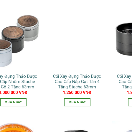
sản
Sản
phẩm
sản
phẩm
phẩm
này
phẩm
này
có
có
nhiều
nhiều
biến
biến
thể.
thể.
Các
Các
tùy
tùy
chọn
chọn
có
có
thể
Xay Đựng Thảo Dược
Cối Xay Đựng Thảo Dược
Cối Xa
thể
được
 Cấp Nhôm Stache
Cao Cấp Nắp Gạt Tàn 4
Cao Cấ
được
chọn
 Gỗ 2 Tầng 63mm
Tầng Stache 63mm
Tầng
chọn
1.000.000
VNĐ
1.250.000
VNĐ
1.
trên
trên
trang
MUA NGAY
MUA NGAY
trang
sản
Sản
Sản
sản
phẩm
phẩm
phẩm
phẩm
này
này
có
có