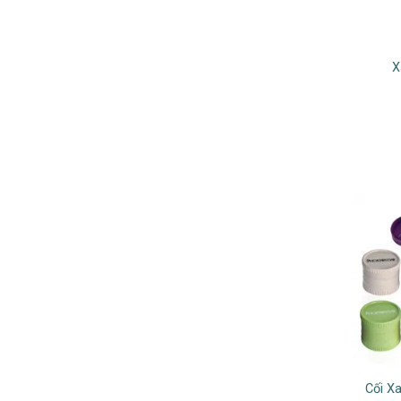
X
Cối X