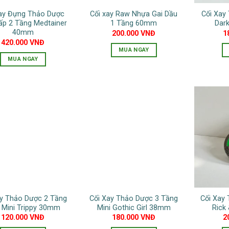
Xay Đựng Thảo Dược
Cối xay Raw Nhựa Gai Dầu
Cối Xay
ấp 2 Tầng Medtainer
1 Tầng 60mm
Dar
40mm
200.000
VNĐ
1
420.000
VNĐ
MUA NGAY
MUA NGAY
ay Thảo Dược 2 Tầng
Cối Xay Thảo Dược 3 Tầng
Cối Xay
 Mini Trippy 30mm
Mini Gothic Girl 38mm
Rick
120.000
VNĐ
180.000
VNĐ
2