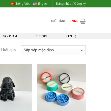
Tiếng Việt
English
Đăng nhập / Đăng ký
GIỎ HÀNG /
0
VNĐ
SẢN PHẨM
TIN TỨC
LIÊN HỆ
1 kết quả