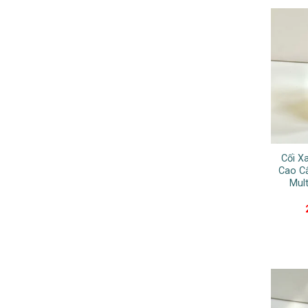
Cối X
Cao Cấ
Mul