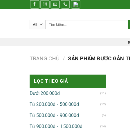
Skip
to
content
Tìm
kiếm:
B
TRANG CHỦ
/
SẢN PHẨM ĐƯỢC GẮN TH
LỌC THEO GIÁ
Dưới 200.000đ
(11)
Từ 200.000đ - 500.000đ
(12)
Từ 500.000đ - 900.000đ
(5)
Từ 900.000đ - 1.500.000đ
(14)