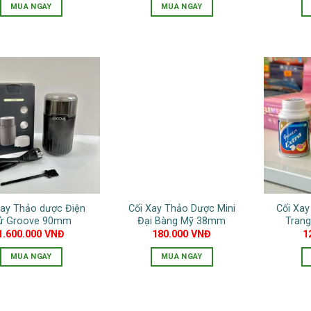
MUA NGAY
MUA NGAY
Sản
phẩm
này
có
nhiều
biến
thể.
Các
tùy
chọn
có
thể
Xay Thảo dược Điện
Cối Xay Thảo Dược Mini
Cối Xa
được
ử Groove 90mm
Đại Bàng Mỹ 38mm
Tran
chọn
1.600.000
VNĐ
180.000
VNĐ
1
trên
MUA NGAY
MUA NGAY
trang
sản
phẩm