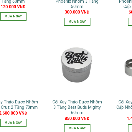
chọn
Tầng 60mm
Phoenix Nhôm 3 Tầng
Phoeni
chọn
50mm
Cấp
120.000
VNĐ
trên
300.000
VNĐ
6
trên
trang
MUA NGAY
trang
sản
MUA NGAY
Sản
sản
phẩm
Sản
phẩm
phẩm
phẩm
này
này
có
có
nhiều
nhiều
biến
biến
thể.
thể.
Các
Các
tùy
tùy
chọn
chọn
có
có
thể
ay Thảo Dược Nhôm
Cối Xay Thảo Dược Nhôm
Cối Xa
thể
được
 Cruz 2 Tầng 70mm
3 Tầng Best Buds Mighty
Cấp Nh
được
chọn
60mm
2.600.000
VNĐ
chọn
850.000
VNĐ
1.
trên
MUA NGAY
trên
trang
MUA NGAY
Sản
trang