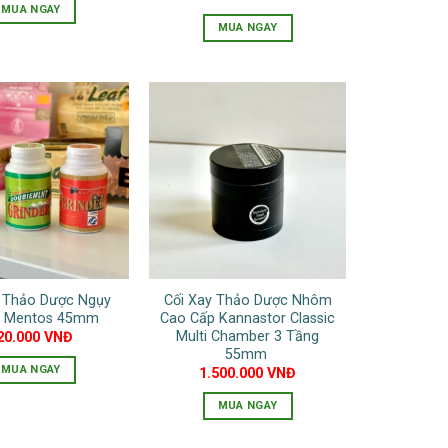
MUA NGAY
trang
MUA NGAY
Sản
sản
phẩm
phẩm
này
có
nhiều
biến
thể.
Các
tùy
chọn
có
thể
y Thảo Dược Ngụy
Cối Xay Thảo Dược Nhôm
được
g Mentos 45mm
Cao Cấp Kannastor Classic
chọn
Multi Chamber 3 Tầng
20.000
VNĐ
55mm
trên
MUA NGAY
1.500.000
VNĐ
trang
sản
MUA NGAY
phẩm