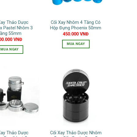
tùy
chọn
có
Xay Thảo Dược
Cối Xay Nhôm 4 Tầng Có
thể
x Pastel Nhôm 3
Hộp Đựng Phoenix 50mm
được
ầng 55mm
450.000
VNĐ
chọn
00.000
VNĐ
MUA NGAY
trên
MUA NGAY
Sản
trang
Sản
phẩm
sản
phẩm
này
phẩm
này
có
có
nhiều
nhiều
biến
biến
thể.
thể.
Các
Các
tùy
tùy
chọn
chọn
có
có
thể
Xay Thảo Dược
Cối Xay Thảo Dược Nhôm
thể
được