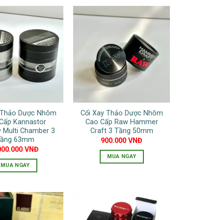
y Thảo Dược Nhôm
Cối Xay Thảo Dược Nhôm
Cấp Kannastor
Cao Cấp Raw Hammer
 Multi Chamber 3
Craft 3 Tầng 50mm
ầng 63mm
900.000
VNĐ
000.000
VNĐ
MUA NGAY
MUA NGAY
Sản
phẩm
này
có