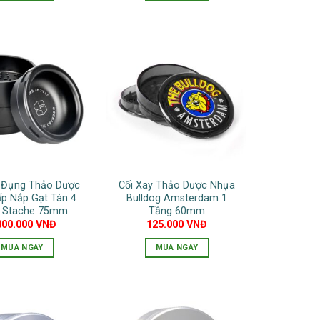
Sản
sản
phẩm
phẩm
này
có
nhiều
biến
thể.
Các
tùy
chọn
có
y Đựng Thảo Dược
Cối Xay Thảo Dược Nhựa
thể
p Nắp Gạt Tàn 4
Bulldog Amsterdam 1
được
 Stache 75mm
Tầng 60mm
chọn
800.000
VNĐ
125.000
VNĐ
trên
MUA NGAY
MUA NGAY
trang
sản
phẩm