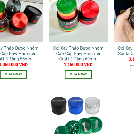
nhiều
biến
thể.
Các
tùy
chọn
có
ay Thảo Dược Nhôm
Cối Xay Thảo Dược Nhôm
Cối Xa
thể
 Cấp Raw Hammer
Cao Cấp Raw Hammer
Santa 
được
aft 3 Tầng 55mm
Craft 3 Tầng 60mm
3.
chọn
1.050.000
VNĐ
1.150.000
VNĐ
trên
MUA NGAY
MUA NGAY
trang
Sản
Sản
sản
phẩm
phẩm
phẩm
này
này
có
có
nhiều
nhiều
biến
biến
thể.
thể.
Các
Các