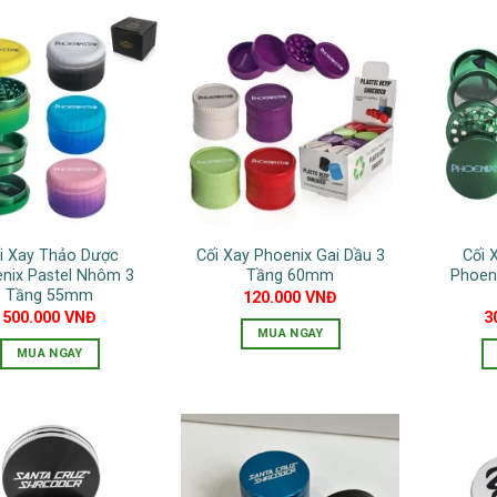
phẩm
phẩm
có
này
nhiều
có
biến
nhiều
thể.
biến
Các
thể.
tùy
Các
chọn
tùy
có
chọn
thể
có
được
i Xay Thảo Dược
Cối Xay Phoenix Gai Dầu 3
Cối 
thể
chọn
nix Pastel Nhôm 3
Tầng 60mm
Phoen
được
Tầng 55mm
120.000
VNĐ
trên
chọn
500.000
VNĐ
3
trang
MUA NGAY
trên
sản
MUA NGAY
Sản
trang
phẩm
Sản
phẩm
sản
phẩm
này
phẩm
này
có
có
nhiều
nhiều
biến