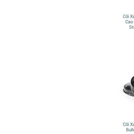
Cối 
Cao
St
Cối 
Bul