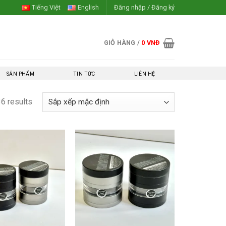
Tiếng Việt
English
Đăng nhập / Đăng ký
GIỎ HÀNG /
0
VNĐ
SẢN PHẨM
TIN TỨC
LIÊN HỆ
36 results