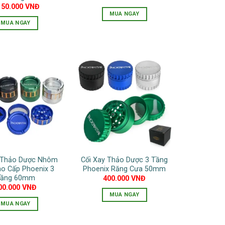
chọn
chọn
150.000
VNĐ
MUA NGAY
trên
trên
MUA NGAY
trang
trang
Sản
sản
sản
phẩm
phẩm
phẩm
này
có
nhiều
biến
thể.
Các
tùy
chọn
có
y Thảo Dược Nhôm
Cối Xay Thảo Dược 3 Tầng
thể
ao Cấp Phoenix 3
Phoenix Răng Cưa 50mm
được
ầng 60mm
400.000
VNĐ
chọn
00.000
VNĐ
MUA NGAY
trên
MUA NGAY
Sản
trang
Sản
phẩm
sản