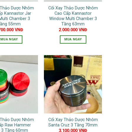
y Thảo Dược Nhôm
Cối Xay Thảo Dược Nhôm
p Kannastor Jar
Cao Cấp Kannastor
Multi Chamber 3
Window Multi Chamber 3
ầng 55mm
Tầng 63mm
700.000
VNĐ
2.000.000
VNĐ
MUA NGAY
MUA NGAY
Sản
Sản
phẩm
phẩm
này
này
có
có
nhiều
nhiều
biến
biến
thể.
thể.
Các
Các
tùy
tùy
chọn
chọn
có
có
y Thảo Dược Nhôm
Cối Xay Thảo Dược Nhôm
thể
thể
ấp Raw Hammer
Santa Cruz 3 Tầng 70mm
được
được
t 3 Tầng 60mm
3.100.000
VNĐ