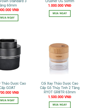
own Standard 3
Crusher OG 50mm
chọn
ầng 60mm
1.000.000
VNĐ
300.000
VNĐ
trên
MUA NGAY
trang
MUA NGAY
sản
phẩm
y Thảo Dược Cao
Cối Xay Thảo Dược Cao
Cấp GOAT
Cấp Gỗ Thủy Tinh 2 Tầng
RYOT GR8TR 63mm
700.000
VNĐ
1.500.000
VNĐ
MUA NGAY
MUA NGAY