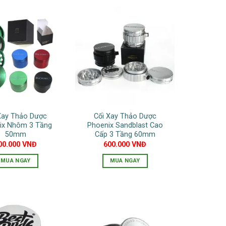
phẩm
này
phẩm
này
có
có
nhiều
nhiều
biến
biến
thể.
thể.
Các
Các
tùy
tùy
chọn
chọn
có
có
thể
Xay Thảo Dược
Cối Xay Thảo Dược
thể
được
ix Nhôm 3 Tầng
Phoenix Sandblast Cao
được
chọn
50mm
Cấp 3 Tầng 60mm
chọn
00.000
VNĐ
600.000
VNĐ
trên
trên
trang
MUA NGAY
MUA NGAY
trang
sản
Sản
Sản
sản
phẩm
phẩm
phẩm
phẩm
này
này
có
có
nhiều
nhiều