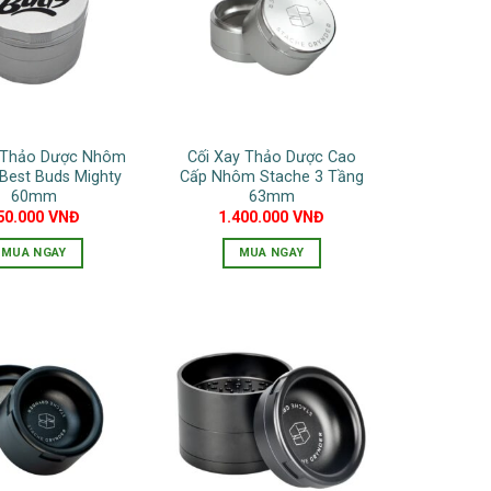
biến
biến
thể.
thể.
Các
Các
tùy
tùy
chọn
chọn
có
có
y Thảo Dược Nhôm
Cối Xay Thảo Dược Cao
thể
thể
Best Buds Mighty
Cấp Nhôm Stache 3 Tầng
được
được
60mm
63mm
chọn
chọn
50.000
VNĐ
1.400.000
VNĐ
trên
trên
MUA NGAY
MUA NGAY
trang
trang
Sản
Sản
sản
sản
phẩm
phẩm
phẩm
phẩm
này
này
có
có
nhiều
nhiều
biến
biến
thể.
thể.
Các
Các
tùy
tùy