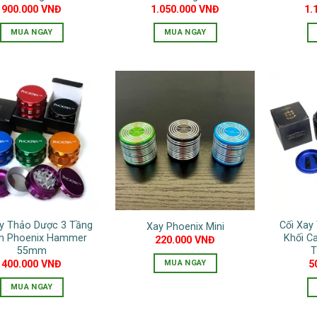
900.000
VNĐ
1.050.000
VNĐ
1.
MUA NGAY
MUA NGAY
Sản
phẩm
này
có
nhiều
biến
thể.
Các
tùy
chọn
có
ay Thảo Dược 3 Tầng
Cối Xa
Xay Phoenix Mini
thể
 Phoenix Hammer
Khối C
220.000
VNĐ
được
55mm
T
chọn
MUA NGAY
400.000
VNĐ
5
trên
Sản
MUA NGAY
trang
phẩm
Sản
sản
này