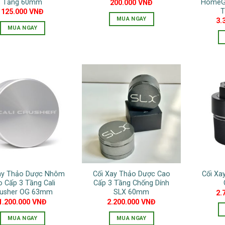
Tầng 60mm
HomeGr
200.000
VNĐ
chọn
T
125.000
VNĐ
MUA NGAY
3.
trên
MUA NGAY
trang
sản
phẩm
ay Thảo Dược Nhôm
Cối Xay Thảo Dược Cao
Cối Xa
o Cấp 3 Tầng Cali
Cấp 3 Tầng Chống Dính
rusher OG 63mm
SLX 60mm
2.
1.200.000
VNĐ
2.200.000
VNĐ
MUA NGAY
MUA NGAY