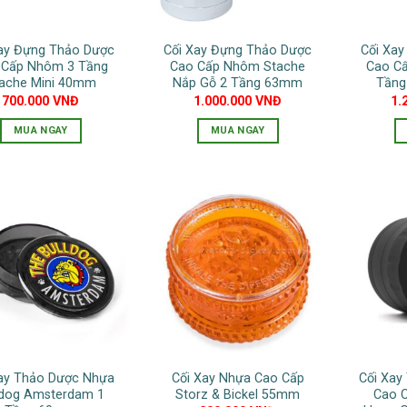
có
thể
Xay Đựng Thảo Dược
Cối Xay Đựng Thảo Dược
Cối Xa
được
 Cấp Nhôm 3 Tầng
Cao Cấp Nhôm Stache
Cao Cấ
chọn
ache Mini 40mm
Nắp Gỗ 2 Tầng 63mm
Tầng
700.000
VNĐ
1.000.000
VNĐ
1.
trên
trang
MUA NGAY
MUA NGAY
sản
Sản
phẩm
phẩm
này
có
nhiều
biến
thể.
Các
tùy
chọn
có
Xay Thảo Dược Nhựa
Cối Xay Nhựa Cao Cấp
Cối Xa
thể
ldog Amsterdam 1
Storz & Bickel 55mm
Cao C
được