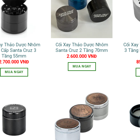
biến
thể.
thể.
Các
Các
tùy
tùy
chọn
chọn
có
có
thể
ay Thảo Dược Nhôm
Cối Xay Thảo Dược Nhôm
Cối Xa
thể
được
 Cấp Santa Cruz 3
Santa Cruz 2 Tầng 70mm
3 Tầng 
được
chọn
Tầng 55mm
2.600.000
VNĐ
chọn
2.700.000
VNĐ
8
trên
MUA NGAY
trên
trang
MUA NGAY
Sản
trang
sản
phẩm
sản
phẩm
này
phẩm
có
nhiều
biến
thể.
Các
tùy
chọn