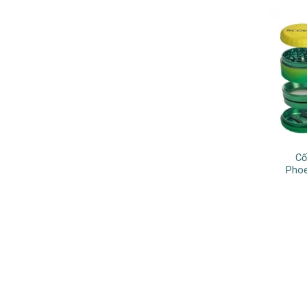
Cố
Phoe