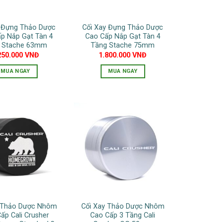
chọn
chọn
có
có
y Đựng Thảo Dược
Cối Xay Đựng Thảo Dược
thể
thể
p Nắp Gạt Tàn 4
Cao Cấp Nắp Gạt Tàn 4
được
được
 Stache 63mm
Tầng Stache 75mm
chọn
chọn
250.000
VNĐ
1.800.000
VNĐ
trên
trên
MUA NGAY
MUA NGAY
trang
trang
Sản
sản
sản
phẩm
phẩm
phẩm
này
có
nhiều
biến
thể.
Các
tùy
chọn
có
y Thảo Dược Nhôm
Cối Xay Thảo Dược Nhôm
thể
ấp Cali Crusher
Cao Cấp 3 Tầng Cali
được