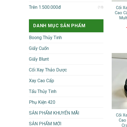
Trên 1.500.000đ
(13)
Cối X
Cao Cấ
Mul
DANH MỤC SẢN PHẨM
Boong Thủy Tinh
Giấy Cuốn
Giấy Blunt
Cối Xay Thảo Dược
Xay Cao Cấp
Tẩu Thủy Tinh
Phụ Kiện 420
SẢN PHẨM KHUYẾN MÃI
Cối X
Cao
SẢN PHẨM MỚI
Cr