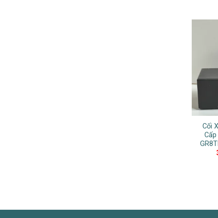
Cối 
Cấp
GR8T