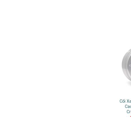
Cối X
Ca
C