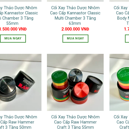
ay Thảo Dược Nhôm
Cối Xay Thảo Dược Nhôm
Cối Xa
p Kannastor Classic
Cao Cấp Kannastor Classic
Cao Cấ
ti Chamber 3 Tầng
Multi Chamber 3 Tầng
Body 
55mm
63mm
T
1.500.000
VNĐ
2.000.000
VNĐ
1.
MUA NGAY
MUA NGAY
ay Thảo Dược Nhôm
Cối Xay Thảo Dược Nhôm
Cối Xa
 Cấp Raw Hammer
Cao Cấp Raw Hammer
Cao C
aft 3 Tầng 50mm
Craft 3 Tầng 55mm
Craf