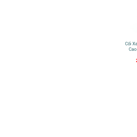
Cối X
Cao