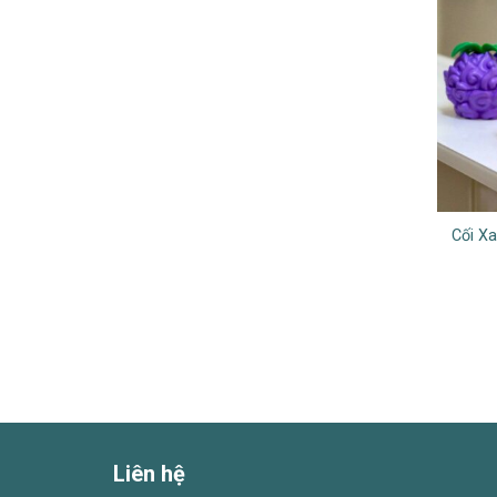
Cối X
Liên hệ