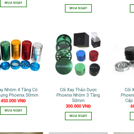
MUA NGAY
trang
MUA NGAY
sản
Sản
phẩm
phẩm
này
có
nhiều
biến
thể.
Các
tùy
chọn
có
Xay Nhôm 4 Tầng Có
Cối Xay Thảo Dược
Cối 
thể
Đựng Phoenix 50mm
Phoenix Nhôm 3 Tầng
Phoeni
được
50mm
Cấp
450.000
VNĐ
chọn
300.000
VNĐ
6
MUA NGAY
trên
MUA NGAY
Sản
trang
Sản
phẩm
sản
phẩm
này
phẩm