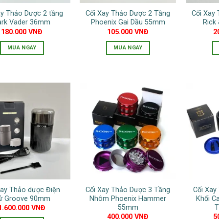
ay Thảo Dược 2 tầng
Cối Xay Thảo Dược 2 Tầng
Cối Xay
ark Vader 36mm
Phoenix Gai Dầu 55mm
Rick
180.000
VNĐ
105.000
VNĐ
2
MUA NGAY
MUA NGAY
Sản
phẩm
này
có
nhiều
biến
thể.
Các
tùy
chọn
có
thể
Xay Thảo dược Điện
Cối Xay Thảo Dược 3 Tầng
Cối Xa
được
ử Groove 90mm
Nhôm Phoenix Hammer
Khối C
chọn
55mm
T
1.600.000
VNĐ
400.000
VNĐ
5
trên