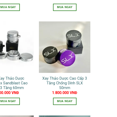
trang
MUA NGAY
MUA NGAY
sản
Sản
Sản
phẩm
phẩm
phẩm
này
này
có
có
nhiều
nhiều
biến
biến
thể.
thể.
Các
Các
tùy
tùy
chọn
chọn
có
có
Xay Thảo Dược
Xay Thảo Dược Cao Cấp 3
thể
thể
x Sandblast Cao
Tầng Chống Dính SLX
được
được
 3 Tầng 60mm
50mm
chọn
chọn
00.000
VNĐ
1.800.000
VNĐ
trên
trên
MUA NGAY
MUA NGAY
trang
trang
Sản
Sản
sản
sản
phẩm
phẩm
phẩm
phẩm