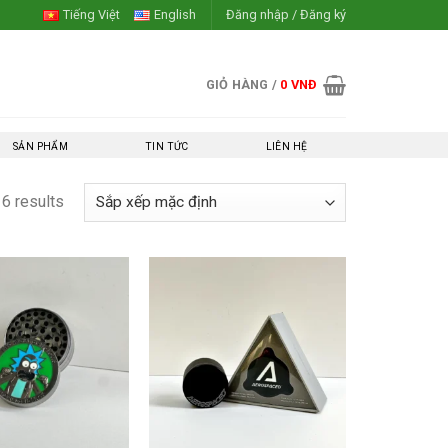
Tiếng Việt
English
Đăng nhập / Đăng ký
GIỎ HÀNG /
0
VNĐ
SẢN PHẨM
TIN TỨC
LIÊN HỆ
16 results