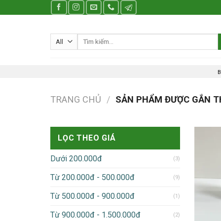
Skip
to
content
Tìm
kiếm:
B
TRANG CHỦ
/
SẢN PHẨM ĐƯỢC GẮN TH
LỌC THEO GIÁ
Dưới 200.000đ
(3)
Từ 200.000đ - 500.000đ
(9)
Từ 500.000đ - 900.000đ
(1)
Từ 900.000đ - 1.500.000đ
(2)