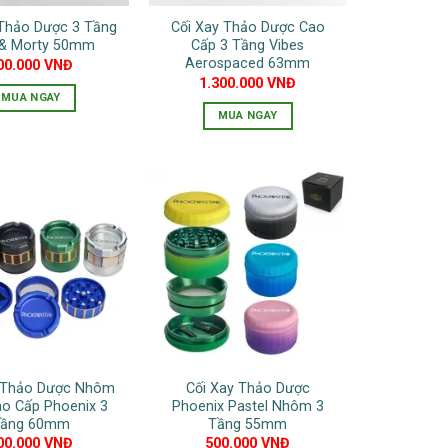
 Thảo Dược 3 Tầng
Cối Xay Thảo Dược Cao
 & Morty 50mm
Cấp 3 Tầng Vibes
Aerospaced 63mm
00.000
VNĐ
1.300.000
VNĐ
MUA NGAY
MUA NGAY
Sản
phẩm
này
có
nhiều
biến
thể.
Các
tùy
chọn
có
thể
y Thảo Dược Nhôm
Cối Xay Thảo Dược
được
ao Cấp Phoenix 3
Phoenix Pastel Nhôm 3
chọn
ầng 60mm
Tầng 55mm
00.000
VNĐ
500.000
VNĐ
trên