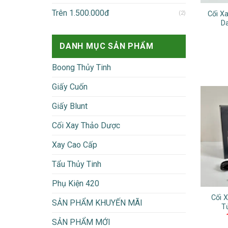
Trên 1.500.000đ
(2)
Cối X
D
DANH MỤC SẢN PHẨM
Boong Thủy Tinh
Giấy Cuốn
Giấy Blunt
Cối Xay Thảo Dược
Xay Cao Cấp
Tẩu Thủy Tinh
Phụ Kiện 420
Cối 
SẢN PHẨM KHUYẾN MÃI
T
SẢN PHẨM MỚI