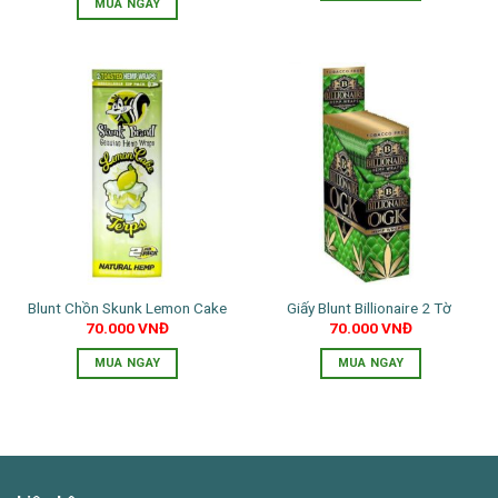
MUA NGAY
Blunt Chồn Skunk Lemon Cake
Giấy Blunt Billionaire 2 Tờ
70.000
VNĐ
70.000
VNĐ
MUA NGAY
MUA NGAY
Sản
phẩm
này
có
nhiều