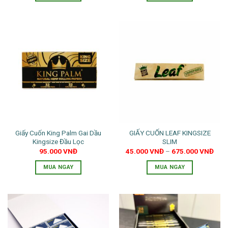
Giấy Cuốn King Palm Gai Dầu
GIẤY CUỐN LEAF KINGSIZE
Kingsize Đầu Lọc
SLIM
95.000
VNĐ
45.000
VNĐ
–
675.000
VNĐ
MUA NGAY
MUA NGAY
Sản
phẩm
này
có
nhiều