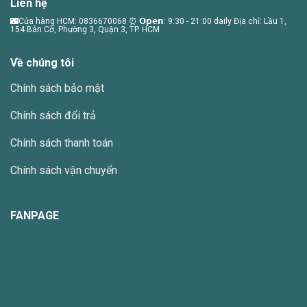
Liên hệ
biến
thể.
🌃Cửa hàng HCM: 0836670068 ⏰ 𝗢𝗽𝗲𝗻: 9:30 - 21:00 daily Địa chỉ: Lầu 1,
154 Bàn Cờ, Phường 3, Quận 3, TP. HCM
Các
tùy
Về chúng tôi
chọn
có
Chính sách bảo mật
thể
được
Chính sách đổi trả
chọn
trên
Chính sách thanh toán
trang
sản
Chính sách vận chuyển
phẩm
FANPAGE