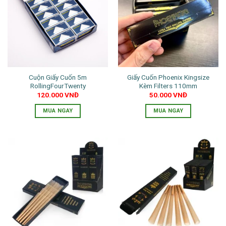
biến
thể.
Các
tùy
chọn
có
thể
Cuộn Giấy Cuốn 5m
Giấy Cuốn Phoenix Kingsize
được
RollingFourTwenty
Kèm Filters 110mm
chọn
120.000
VNĐ
50.000
VNĐ
trên
trang
MUA NGAY
MUA NGAY
sản
phẩm