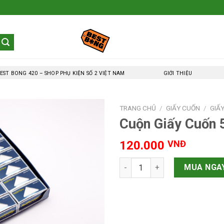
EST BONG 420 – SHOP PHỤ KIỆN SỐ 2 VIỆT NAM
GIỚI THIỆU
TRANG CHỦ
/
GIẤY CUỐN
/
GIẤ
Cuộn Giấy Cuốn 
120.000
VNĐ
Cuộn Giấy Cuốn 5m RollingFo
MUA NGA