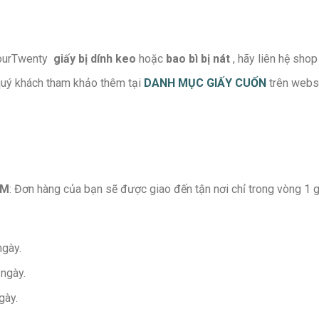
FourTwenty
giấy bị dính keo
hoặc
bao bì bị nát
, hãy liên hệ shop
quý khách tham khảo thêm tại
DANH MỤC GIẤY CUỐN
trên webs
CM
: Đơn hàng của bạn sẽ được giao đến tận nơi chỉ trong vòng 1 g
ngày.
 ngày.
gày.