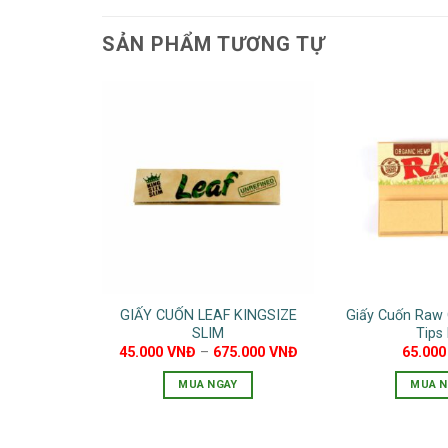
SẢN PHẨM TƯƠNG TỰ
GIẤY CUỐN LEAF KINGSIZE
Giấy Cuốn Raw 
SLIM
Tips
45.000
VNĐ
–
675.000
VNĐ
65.00
MUA NGAY
MUA N
Sản
phẩm