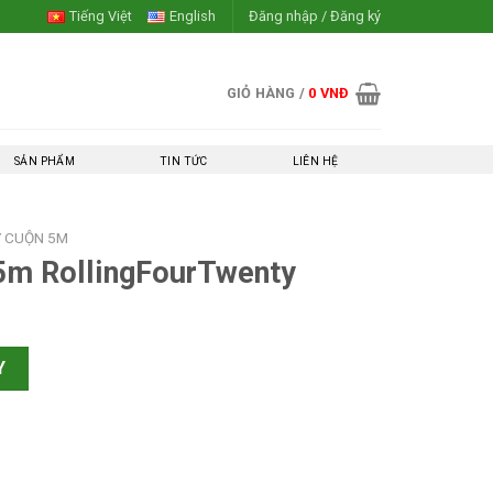
Tiếng Việt
English
Đăng nhập / Đăng ký
GIỎ HÀNG /
0
VNĐ
SẢN PHẨM
TIN TỨC
LIÊN HỆ
Y CUỘN 5M
5m RollingFourTwenty
urTwenty số lượng
Y