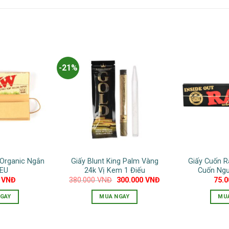
-21%
Organic Ngắn
Giấy Blunt King Palm Vàng
Giấy Cuốn R
 EU
24k Vị Kem 1 Điếu
Cuốn Ngư
Giá
Giá
0
VNĐ
380.000
VNĐ
300.000
VNĐ
75.
gốc
hiện
là:
tại
GAY
MUA NGAY
MU
380.000 VNĐ.
là:
300.000 VNĐ.