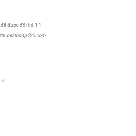
 để được đổi trả 1:1
ite
bestbong420.com
.
iờ.