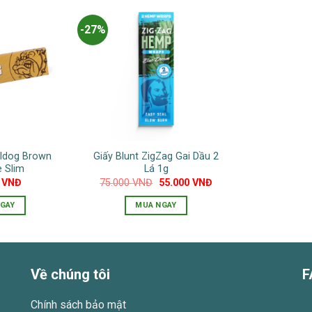
-27%
lldog Brown
Giấy Blunt ZigZag Gai Dầu 2
e Slim
Lá 1g
Giá
Giá
0
VNĐ
75.000
VNĐ
55.000
VNĐ
gốc
hiện
là:
tại
GAY
MUA NGAY
75.000 VNĐ.
là:
55.000 VNĐ.
Về chúng tôi
F
Chính sách bảo mật