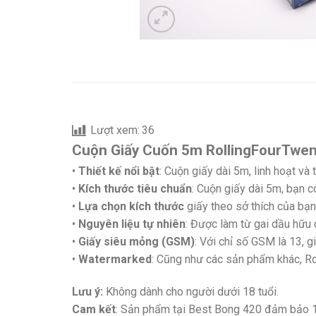
Lượt xem:
36
Cuộn Giấy Cuốn 5m RollingFourTwen
•
Thiết kế nổi bật
: Cuộn giấy dài 5m, linh hoạt và
•
Kích thước tiêu chuẩn
: Cuộn giấy dài 5m, bạn c
•
Lựa chọn kích thước
giấy theo sở thích của bạn 
•
Nguyên liệu tự nhiên
: Được làm từ gai dầu hữu 
•
Giấy siêu mỏng (GSM)
: Với chỉ số GSM là 13, 
•
Watermarked
: Cũng như các sản phẩm khác, Rol
Lưu ý:
Không dành cho người dưới 18 tuổi.
Cam kết
: Sản phẩm tại Best Bong 420 đảm bảo 1