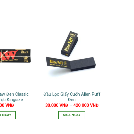
aw Đen Classic
Đầu Lọc Giấy Cuốn Alien Puff
ợc Kingsize
Đen
000
VNĐ
30.000
VNĐ
–
420.000
VNĐ
A NGAY
MUA NGAY
Sản
phẩm