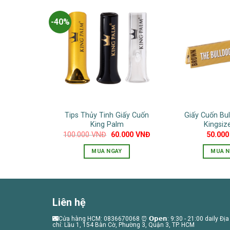
này
có
-40%
nhiều
biến
thể.
Các
tùy
chọn
có
thể
Tips Thủy Tinh Giấy Cuốn
Giấy Cuốn Bu
được
King Palm
Kingsiz
chọn
Giá
Giá
100.000
VNĐ
60.000
VNĐ
50.00
gốc
hiện
trên
là:
tại
MUA NGAY
MUA N
100.000 VNĐ.
là:
trang
60.000 VNĐ.
sản
phẩm
Liên hệ
🌃Cửa hàng HCM: 0836670068 ⏰ 𝗢𝗽𝗲𝗻: 9:30 - 21:00 daily Địa
chỉ: Lầu 1, 154 Bàn Cờ, Phường 3, Quận 3, TP. HCM