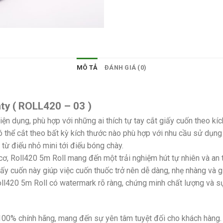
MÔ TẢ
ĐÁNH GIÁ (0)
ty ( ROLL420 – 03 )
 tiện dụng, phù hợp với những ai thích tự tay cắt giấy cuốn theo 
ó thể cắt theo bất kỳ kích thước nào phù hợp với nhu cầu sử dụng
từ điếu nhỏ mini tới điếu bóng chày.
cơ, Roll420 5m Roll mang đến một trải nghiệm hút tự nhiên và an 
giấy cuốn này giúp việc cuốn thuốc trở nên dễ dàng, nhẹ nhàng và 
l420 5m Roll có watermark rõ ràng, chứng minh chất lượng và sự ti
00% chính hãng, mang đến sự yên tâm tuyệt đối cho khách hàng.