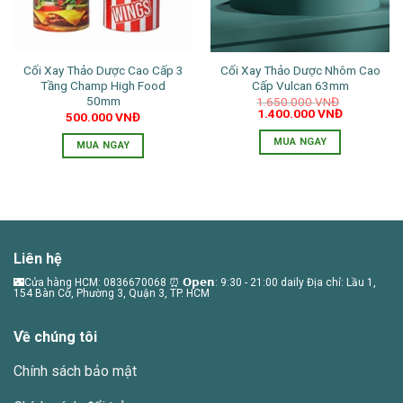
Cối Xay Thảo Dược Cao Cấp 3
Cối Xay Thảo Dược Nhôm Cao
Tầng Champ High Food
Cấp Vulcan 63mm
50mm
1.650.000
VNĐ
Giá
Giá
1.400.000
VNĐ
500.000
VNĐ
gốc
hiện
là:
tại
MUA NGAY
MUA NGAY
1.650.000 VNĐ.
là:
1.400.000 
Sản
phẩm
này
có
nhiều
Liên hệ
biến
thể.
🌃Cửa hàng HCM: 0836670068 ⏰ 𝗢𝗽𝗲𝗻: 9:30 - 21:00 daily Địa chỉ: Lầu 1,
154 Bàn Cờ, Phường 3, Quận 3, TP. HCM
Các
tùy
chọn
Về chúng tôi
có
Chính sách bảo mật
thể
được