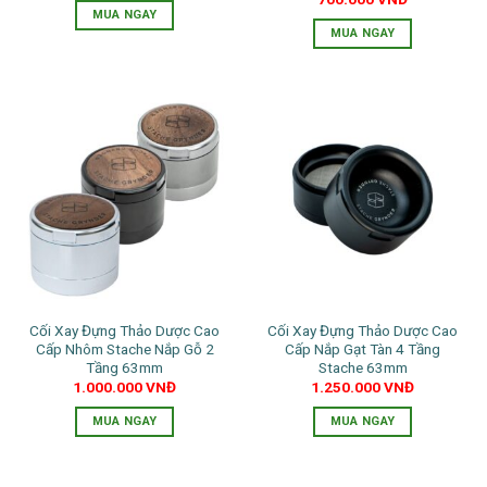
trang
trang
MUA NGAY
MUA NGAY
sản
sản
Sản
phẩm
phẩm
phẩm
này
có
nhiều
biến
thể.
Các
tùy
chọn
có
thể
được
Cối Xay Đựng Thảo Dược Cao
Cối Xay Đựng Thảo Dược Cao
chọn
Cấp Nhôm Stache Nắp Gỗ 2
Cấp Nắp Gạt Tàn 4 Tầng
trên
Tầng 63mm
Stache 63mm
trang
1.000.000
VNĐ
1.250.000
VNĐ
sản
MUA NGAY
MUA NGAY
phẩm
Sản
Sản
phẩm
phẩm