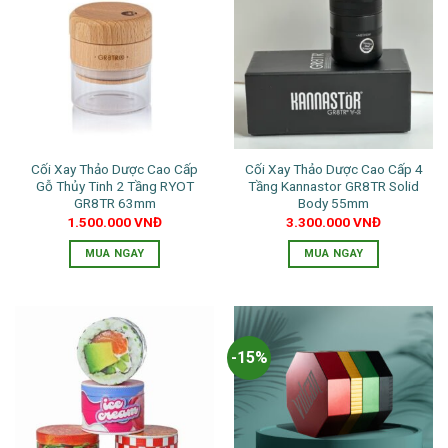
nhiều
biến
thể.
Các
tùy
chọn
có
thể
Cối Xay Thảo Dược Cao Cấp
Cối Xay Thảo Dược Cao Cấp 4
được
Gỗ Thủy Tinh 2 Tầng RYOT
Tầng Kannastor GR8TR Solid
chọn
GR8TR 63mm
Body 55mm
trên
1.500.000
VNĐ
3.300.000
VNĐ
trang
MUA NGAY
MUA NGAY
sản
phẩm
-15%