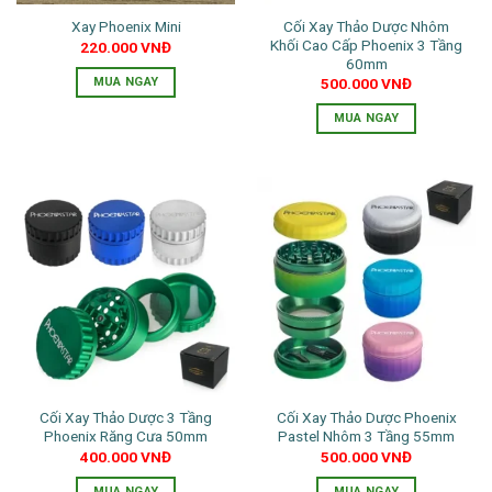
thể
Cối Xay Thảo Dược Nhôm
Xay Phoenix Mini
được
Khối Cao Cấp Phoenix 3 Tầng
220.000
VNĐ
chọn
60mm
trên
MUA NGAY
500.000
VNĐ
trang
Sản
MUA NGAY
sản
phẩm
Sản
phẩm
này
phẩm
có
này
nhiều
có
biến
nhiều
thể.
biến
Các
thể.
tùy
Các
chọn
tùy
có
chọn
thể
có
được
thể
chọn
Cối Xay Thảo Dược 3 Tầng
Cối Xay Thảo Dược Phoenix
được
trên
Phoenix Răng Cưa 50mm
Pastel Nhôm 3 Tầng 55mm
chọn
trang
400.000
VNĐ
500.000
VNĐ
trên
sản
trang
MUA NGAY
MUA NGAY