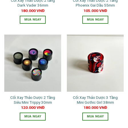
Cối Xay Thảo Dược 2 tầng
Cối Xay Thảo Dược 2 Tầng
Dark Vader 36mm
Phoenix Gai Dầu 55mm
180.000
VNĐ
105.000
VNĐ
MUA NGAY
MUA NGAY
Sản
phẩm
này
có
nhiều
biến
thể.
Các
tùy
chọn
có
thể
Cối Xay Thảo Dược 2 Tầng
Cối Xay Thảo Dược 3 Tầng
được
Siêu Mini Trippy 30mm
Mini Gothic Girl 38mm
chọn
120.000
VNĐ
180.000
VNĐ
trên
trang
MUA NGAY
MUA NGAY
sản
Sản