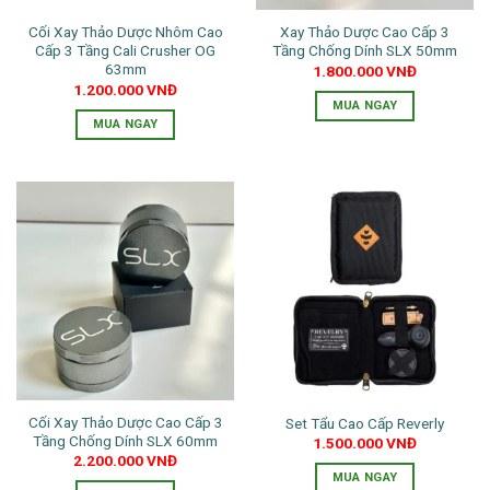
Cối Xay Thảo Dược Nhôm Cao
Xay Thảo Dược Cao Cấp 3
Cấp 3 Tầng Cali Crusher OG
Tầng Chống Dính SLX 50mm
63mm
1.800.000
VNĐ
1.200.000
VNĐ
MUA NGAY
MUA NGAY
Sản
phẩm
này
có
nhiều
biến
thể.
Các
tùy
chọn
có
thể
được
Cối Xay Thảo Dược Cao Cấp 3
Set Tẩu Cao Cấp Reverly
chọn
Tầng Chống Dính SLX 60mm
1.500.000
VNĐ
trên
2.200.000
VNĐ
trang
MUA NGAY