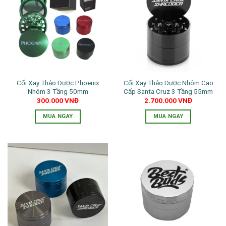
biến
biến
thể.
thể.
Các
Các
tùy
tùy
chọn
chọn
có
có
thể
thể
Cối Xay Thảo Dược Phoenix
Cối Xay Thảo Dược Nhôm Cao
được
được
Nhôm 3 Tầng 50mm
Cấp Santa Cruz 3 Tầng 55mm
chọn
chọn
300.000
VNĐ
2.700.000
VNĐ
trên
trên
trang
trang
MUA NGAY
MUA NGAY
sản
sản
Sản
phẩm
phẩm
phẩm
này
có
nhiều
biến
thể.
Các
tùy
chọn