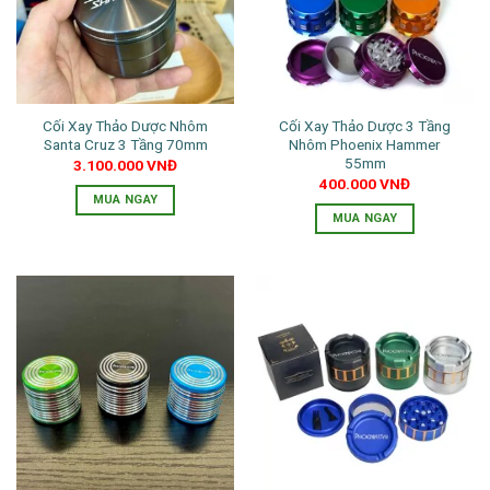
Các
Các
tùy
tùy
chọn
chọn
có
có
thể
thể
Cối Xay Thảo Dược Nhôm
Cối Xay Thảo Dược 3 Tầng
được
được
Santa Cruz 3 Tầng 70mm
Nhôm Phoenix Hammer
chọn
chọn
55mm
3.100.000
VNĐ
trên
trên
400.000
VNĐ
trang
trang
MUA NGAY
MUA NGAY
sản
sản
Sản
phẩm
phẩm
phẩm
này
có
nhiều
biến
thể.
Các
tùy
chọn
có