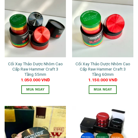
có
nhiều
biến
thể.
Các
tùy
chọn
có
thể
Cối Xay Thảo Dược Nhôm Cao
Cối Xay Thảo Dược Nhôm Cao
được
Cấp Raw Hammer Craft 3
Cấp Raw Hammer Craft 3
chọn
Tầng 55mm
Tầng 60mm
trên
1.050.000
VNĐ
1.150.000
VNĐ
trang
MUA NGAY
MUA NGAY
sản
Sản
Sản
phẩm
phẩm
phẩm
này
này
có
có
nhiều
nhiều
biến
biến
thể.
thể.