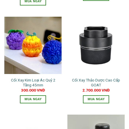
MUA NGAY
sản
phẩm
Cối Xay Kim Loại Ác Quỷ 2
Cối Xay Thảo Dược Cao Cấp
Tầng 45mm
GOAT
300.000
VNĐ
2.700.000
VNĐ
MUA NGAY
MUA NGAY
Sản
phẩm
này
có