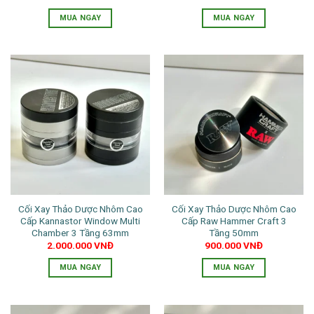
MUA NGAY
MUA NGAY
Sản
phẩm
này
có
nhiều
biến
thể.
Các
tùy
chọn
có
thể
Cối Xay Thảo Dược Nhôm Cao
Cối Xay Thảo Dược Nhôm Cao
được
Cấp Kannastor Window Multi
Cấp Raw Hammer Craft 3
chọn
Chamber 3 Tầng 63mm
Tầng 50mm
trên
2.000.000
VNĐ
900.000
VNĐ
trang
MUA NGAY
MUA NGAY
sản
Sản
phẩm
phẩm
này