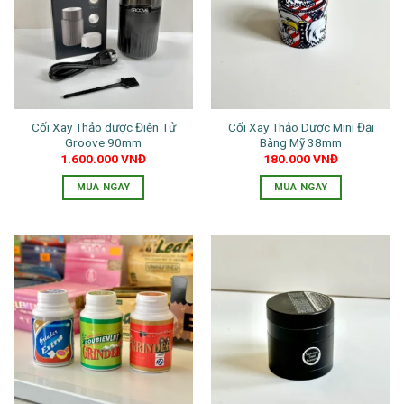
thể.
Các
tùy
chọn
có
thể
được
Cối Xay Thảo dược Điện Tử
Cối Xay Thảo Dược Mini Đại
chọn
Groove 90mm
Bàng Mỹ 38mm
trên
1.600.000
VNĐ
180.000
VNĐ
trang
MUA NGAY
MUA NGAY
sản
phẩm