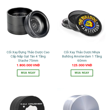
này
này
có
có
nhiều
nhiều
biến
biến
thể.
thể.
Các
Các
tùy
tùy
chọn
chọn
có
có
thể
thể
Cối Xay Đựng Thảo Dược Cao
Cối Xay Thảo Dược Nhựa
được
được
Cấp Nắp Gạt Tàn 4 Tầng
Bulldog Amsterdam 1 Tầng
chọn
chọn
Stache 75mm
60mm
trên
trên
1.800.000
VNĐ
125.000
VNĐ
trang
trang
MUA NGAY
MUA NGAY
sản
sản
phẩm
phẩm