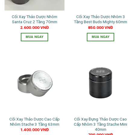
có
thể
Cối Xay Thảo Dược Nhôm
Cối Xay Thảo Dược Nhôm 3
được
Santa Cruz 2 Tầng 70mm
Tầng Best Buds Mighty 60mm
chọn
2.600.000
VNĐ
850.000
VNĐ
trên
trang
MUA NGAY
MUA NGAY
sản
Sản
Sản
phẩm
phẩm
phẩm
này
này
có
có
nhiều
nhiều
biến
biến
thể.
thể.
Các
Các
tùy
tùy
chọn
chọn
có
có
thể
thể
Cối Xay Thảo Dược Cao Cấp
Cối Xay Đựng Thảo Dược Cao
được
được
Nhôm Stache 3 Tầng 63mm
Cấp Nhôm 3 Tầng Stache Mini
chọn
chọn
40mm
1.400.000
VNĐ
trên
trên
700.000
VNĐ