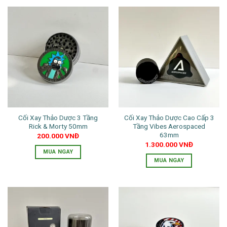
phẩm
phẩm
này
có
nhiều
biến
thể.
Các
tùy
chọn
có
thể
Cối Xay Thảo Dược 3 Tầng
Cối Xay Thảo Dược Cao Cấp 3
được
Rick & Morty 50mm
Tầng Vibes Aerospaced
chọn
63mm
200.000
VNĐ
trên
1.300.000
VNĐ
trang
MUA NGAY
MUA NGAY
sản
Sản
phẩm
phẩm
này
có
nhiều
biến