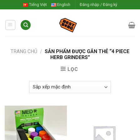
Skip
Tiếng Việt
English
Đăng nhập / Đăng ký
to
content
TRANG CHỦ
/
SẢN PHẨM ĐƯỢC GẮN THẺ “4 PIECE
HERB GRINDERS”
LỌC