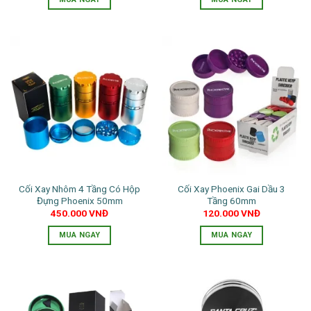
phẩm
sản
Sản
Sản
phẩm
phẩm
phẩm
này
này
có
có
nhiều
nhiều
biến
biến
thể.
thể.
Các
Các
tùy
tùy
chọn
chọn
có
có
thể
thể
Cối Xay Nhôm 4 Tầng Có Hộp
Cối Xay Phoenix Gai Dầu 3
được
được
Đựng Phoenix 50mm
Tầng 60mm
chọn
chọn
450.000
VNĐ
120.000
VNĐ
trên
trên
trang
trang
MUA NGAY
MUA NGAY
sản
sản
Sản
Sản
phẩm
phẩm
phẩm
phẩm
này
này
có
có
nhiều
nhiều