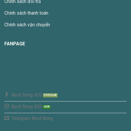
Chính sách đổi trả
chọn
trên
Chính sách thanh toán
trang
sản
Chính sách vận chuyển
phẩm
FANPAGE
Best Bong 420
Best Bong 420
Telegram Best Bong