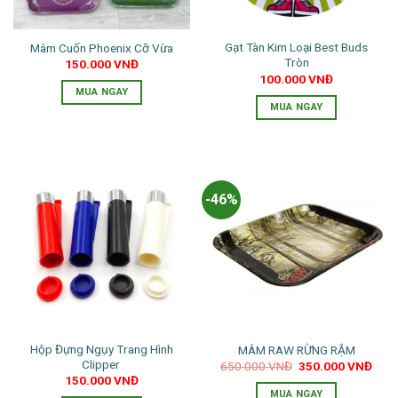
Gạt Tàn Kim Loại Best Buds
Mâm Cuốn Phoenix Cỡ Vừa
Tròn
150.000
VNĐ
100.000
VNĐ
MUA NGAY
MUA NGAY
Sản
phẩm
này
có
-46%
nhiều
biến
thể.
Các
tùy
chọn
có
thể
Hộp Đựng Ngụy Trang Hình
MÂM RAW RỪNG RẬM
được
Clipper
Giá
Giá
650.000
VNĐ
350.000
VNĐ
chọn
gốc
hiện
150.000
VNĐ
là:
tại
trên
MUA NGAY