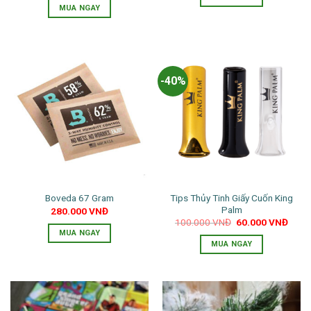
650.000 VNĐ.
là:
trang
MUA NGAY
350.
sản
phẩm
-40%
Tips Thủy Tinh Giấy Cuốn King
Boveda 67 Gram
Palm
280.000
VNĐ
Giá
Giá
100.000
VNĐ
60.000
VNĐ
gốc
hiện
MUA NGAY
là:
tại
MUA NGAY
100.000 VNĐ.
là:
60.0