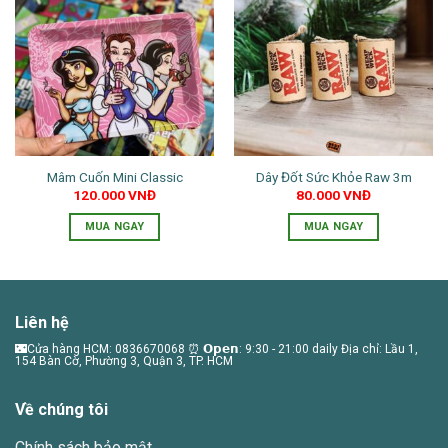
Mâm Cuốn Mini Classic
Dây Đốt Sức Khỏe Raw 3m
120.000
VNĐ
80.000
VNĐ
MUA NGAY
MUA NGAY
Liên hệ
🌃Cửa hàng HCM: 0836670068 ⏰ 𝗢𝗽𝗲𝗻: 9:30 - 21:00 daily Địa chỉ: Lầu 1,
154 Bàn Cờ, Phường 3, Quận 3, TP. HCM
Về chúng tôi
Chính sách bảo mật