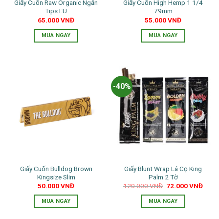
Giấy Cuốn Raw Organic Ngắn
Giấy Cuốn High Hemp 1 1/4
Tips EU
79mm
65.000
VNĐ
55.000
VNĐ
MUA NGAY
MUA NGAY
-40%
Giấy Cuốn Bulldog Brown
Giấy Blunt Wrap Lá Cọ King
Kingsize Slim
Palm 2 Tờ
Giá
Giá
50.000
VNĐ
120.000
VNĐ
72.000
VNĐ
gốc
hiện
là:
tại
MUA NGAY
MUA NGAY
120.000 VNĐ.
là:
72.0
Sản