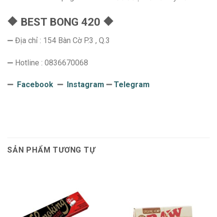
🔶 BEST BONG 420 🔶
➖ Địa chỉ : 154 Bàn Cờ P.3 , Q.3
➖ Hotline : 0836670068
➖
Facebook
➖
Instagram
➖
Telegram
SẢN PHẨM TƯƠNG TỰ