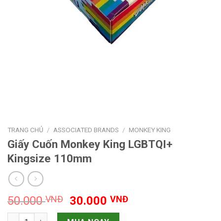
TRANG CHỦ
/
ASSOCIATED BRANDS
/
MONKEY KING
Giấy Cuốn Monkey King LGBTQI+
Kingsize 110mm
Giá
Giá
50.000
VNĐ
30.000
VNĐ
gốc
hiện
Giấy Cuốn Monkey King LGBTQI+ Kingsize 110mm số lượng