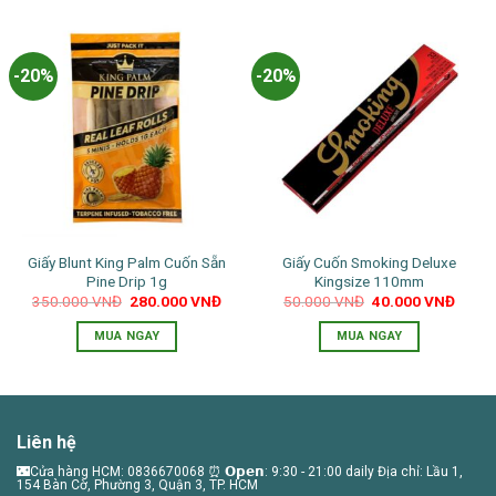
phẩm
này
có
-20%
-20%
nhiều
biến
thể.
Các
tùy
chọn
có
thể
Giấy Blunt King Palm Cuốn Sẵn
Giấy Cuốn Smoking Deluxe
được
Pine Drip 1g
Kingsize 110mm
chọn
Giá
Giá
Giá
Giá
350.000
VNĐ
280.000
VNĐ
50.000
VNĐ
40.000
VNĐ
trên
gốc
hiện
gốc
hiện
là:
tại
là:
tại
trang
MUA NGAY
MUA NGAY
350.000 VNĐ.
là:
50.000 VNĐ.
là:
280.000 VNĐ.
40.00
sản
phẩm
Liên hệ
🌃Cửa hàng HCM: 0836670068 ⏰ 𝗢𝗽𝗲𝗻: 9:30 - 21:00 daily Địa chỉ: Lầu 1,
154 Bàn Cờ, Phường 3, Quận 3, TP. HCM