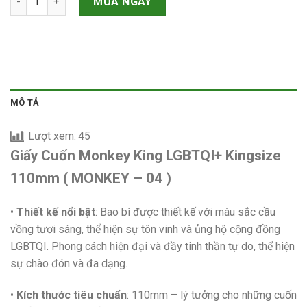
là:
tại
MUA NGAY
50.000 VNĐ.
là:
30.000 VNĐ.
MÔ TẢ
Lượt xem:
45
Giấy Cuốn Monkey King LGBTQI+ Kingsize
110mm ( MONKEY – 04 )
•
Thiết kế nổi bật
: Bao bì được thiết kế với màu sắc cầu
vồng tươi sáng, thể hiện sự tôn vinh và ủng hộ cộng đồng
LGBTQI. Phong cách hiện đại và đầy tinh thần tự do, thể hiện
sự chào đón và đa dạng.
•
Kích thước tiêu chuẩn
: 110mm – lý tưởng cho những cuốn