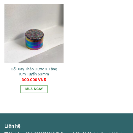
phẩm
phẩm
này
có
nhiều
biến
thể.
Các
tùy
chọn
có
thể
Cối Xay Thảo Dược 3 Tầng
được
Kim Tuyến 63mm
chọn
300.000
VNĐ
trên
trang
MUA NGAY
sản
phẩm
Liên hệ