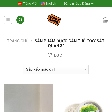
Skip
Tiếng Việt
English
Đăng nhập / Đăng ký
to
content
TRANG CHỦ
/
SẢN PHẨM ĐƯỢC GẮN THẺ “XAY SẮT
QUẬN 3”
LỌC