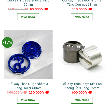
Cối Xay Nhựa 3D Bros 2 Tầng
Cối Xay Thảo Dược Nhôm 3
50mm
Tầng Cournot 63mm
Giá
Giá
150.000
VNĐ
90.000
VNĐ
550.000
VNĐ
gốc
hiện
là:
tại
MUA NGAY
MUA NGAY
150.000 VNĐ.
là:
90.000 VNĐ.
Sản
phẩm
này
có
-17%
nhiều
biến
thể.
Các
tùy
chọn
có
thể
Cối Xay Thảo Dược Nhôm 3
Cối Xay Thảo Dược Kim Loại
được
Tầng Dollar 60mm
Khổng Lồ 3 Tầng 75mm
chọn
Giá
Giá
300.000
VNĐ
250.000
VNĐ
600.000
VNĐ
trên
gốc
hiện
là:
tại
trang
MUA NGAY
MUA NGAY
300.000 VNĐ.
là:
250.000 VNĐ.
sản
Sản