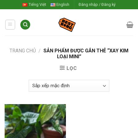
Skip
Tiếng Việt
English
Đăng nhập / Đăng ký
to
content
TRANG CHỦ
/
SẢN PHẨM ĐƯỢC GẮN THẺ “XAY KIM
LOẠI MINI”
LỌC