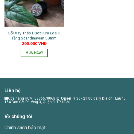
Cối Xay Thảo Dược Kim Loại 3
Tầng Scandinavian 50mm
200.000
VNĐ
MUA NGAY
Liên hệ
🌃Cửa hàng HCM: 0836670068 ⏰ 𝗢𝗽𝗲𝗻: 9:30 - 21:00 daily Địa chỉ: Lầu 1,
154 Bàn Cờ, Phường 3, Quận 3, TP. HCM
Về chúng tôi
Chính sách bảo mật