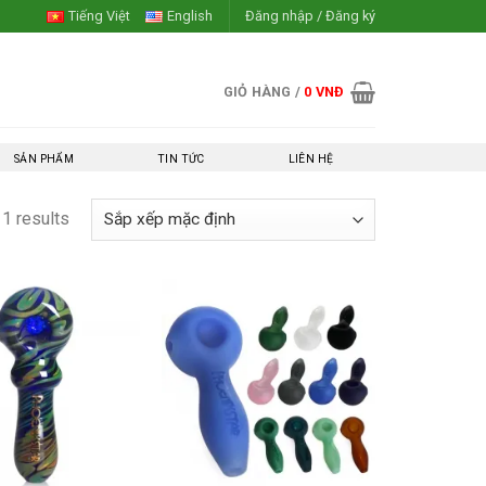
Tiếng Việt
English
Đăng nhập / Đăng ký
GIỎ HÀNG /
0
VNĐ
SẢN PHẨM
TIN TỨC
LIÊN HỆ
11 results