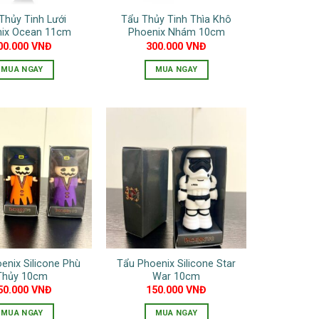
Thủy Tinh Lưới
Tẩu Thủy Tinh Thìa Khô
ix Ocean 11cm
Phoenix Nhám 10cm
00.000
VNĐ
300.000
VNĐ
MUA NGAY
MUA NGAY
Sản
phẩm
này
có
nhiều
biến
thể.
Các
tùy
chọn
có
enix Silicone Phù
Tẩu Phoenix Silicone Star
thể
Thủy 10cm
War 10cm
được
50.000
VNĐ
150.000
VNĐ
chọn
MUA NGAY
MUA NGAY
trên