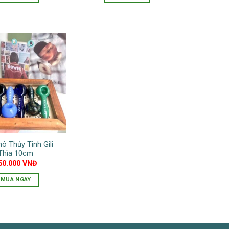
trang
sản
phẩm
ô Thủy Tinh Gili
Thìa 10cm
50.000
VNĐ
MUA NGAY