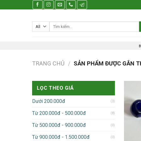
Skip
to
content
Tìm
kiếm:
B
TRANG CHỦ
/
SẢN PHẨM ĐƯỢC GẮN TH
LỌC THEO GIÁ
Dưới 200.000đ
(3)
Từ 200.000đ - 500.000đ
(8)
Từ 500.000đ - 900.000đ
(0)
Từ 900.000đ - 1.500.000đ
(0)