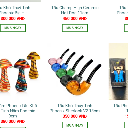
u Khô Thuỷ Tinh
Tẩu Champ High Ceramic
Tẩu 
Phoenix Big Hit
Hot Dog 11cm
Phoen
300.000
VNĐ
450.000
VNĐ
3
MUA NGAY
MUA NGAY
ấm PhoenixTẩu Khô
Tẩu Khô Thủy Tinh
Tẩu Pho
 Tinh Nấm Phoenix
Phoenix Sherlock V2 13cm
9cm
350.000
VNĐ
1
380.000
VNĐ
MUA NGAY