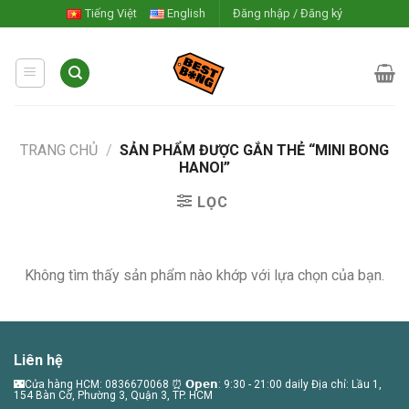
Skip
Tiếng Việt
English
Đăng nhập / Đăng ký
to
content
TRANG CHỦ
/
SẢN PHẨM ĐƯỢC GẮN THẺ “MINI BONG
HANOI”
LỌC
Không tìm thấy sản phẩm nào khớp với lựa chọn của bạn.
Liên hệ
🌃Cửa hàng HCM: 0836670068 ⏰ 𝗢𝗽𝗲𝗻: 9:30 - 21:00 daily Địa chỉ: Lầu 1,
154 Bàn Cờ, Phường 3, Quận 3, TP. HCM