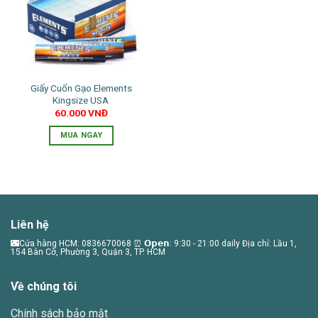
Giấy Cuốn Gạo Elements
Kingsize USA
60.000
VNĐ
MUA NGAY
Liên hệ
🌃Cửa hàng HCM: 0836670068 ⏰ 𝗢𝗽𝗲𝗻: 9:30 - 21:00 daily Địa chỉ: Lầu 1,
154 Bàn Cờ, Phường 3, Quận 3, TP. HCM
Về chúng tôi
Chính sách bảo mật