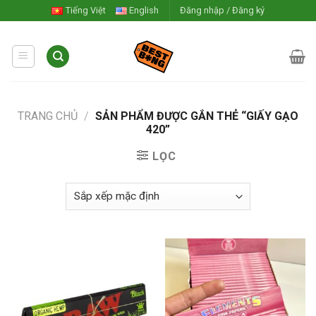
Skip
Tiếng Việt
English
Đăng nhập / Đăng ký
to
content
TRANG CHỦ
/
SẢN PHẨM ĐƯỢC GẮN THẺ “GIẤY GẠO
420”
LỌC