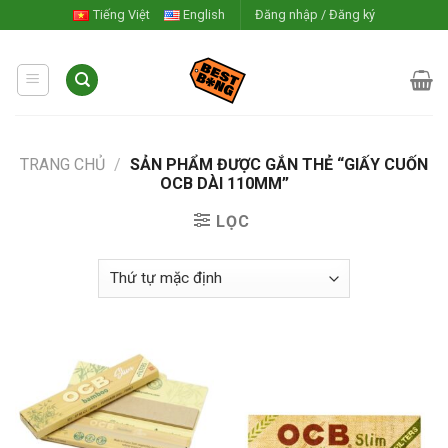
Skip
Tiếng Việt
English
Đăng nhập / Đăng ký
to
content
TRANG CHỦ
/
SẢN PHẨM ĐƯỢC GẮN THẺ “GIẤY CUỐN
OCB DÀI 110MM”
LỌC