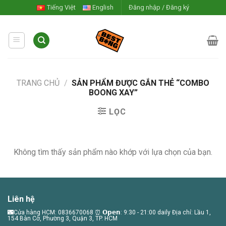
Skip
Tiếng Việt
English
Đăng nhập / Đăng ký
to
content
TRANG CHỦ
/
SẢN PHẨM ĐƯỢC GẮN THẺ “COMBO
BOONG XAY”
LỌC
Không tìm thấy sản phẩm nào khớp với lựa chọn của bạn.
Liên hệ
🌃Cửa hàng HCM: 0836670068 ⏰ 𝗢𝗽𝗲𝗻: 9:30 - 21:00 daily Địa chỉ: Lầu 1,
154 Bàn Cờ, Phường 3, Quận 3, TP. HCM