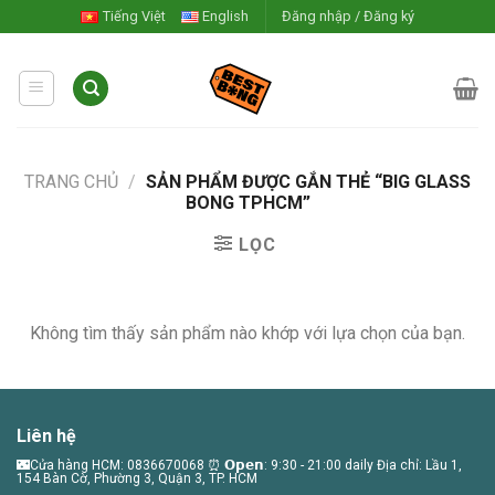
Skip
Tiếng Việt
English
Đăng nhập / Đăng ký
to
content
TRANG CHỦ
/
SẢN PHẨM ĐƯỢC GẮN THẺ “BIG GLASS
BONG TPHCM”
LỌC
Không tìm thấy sản phẩm nào khớp với lựa chọn của bạn.
Liên hệ
🌃Cửa hàng HCM: 0836670068 ⏰ 𝗢𝗽𝗲𝗻: 9:30 - 21:00 daily Địa chỉ: Lầu 1,
154 Bàn Cờ, Phường 3, Quận 3, TP. HCM