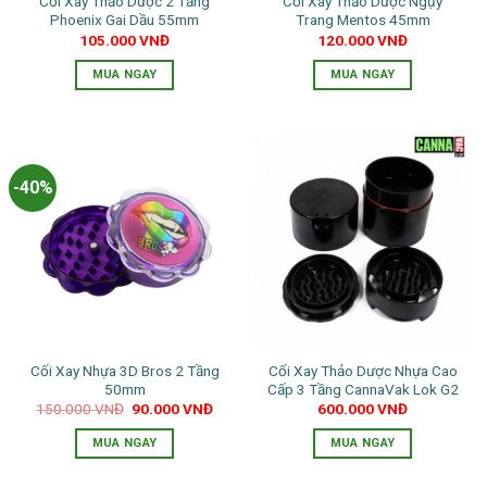
Cối Xay Thảo Dược 2 Tầng
Cối Xay Thảo Dược Ngụy
Phoenix Gai Dầu 55mm
Trang Mentos 45mm
105.000
VNĐ
120.000
VNĐ
MUA NGAY
MUA NGAY
Sản
phẩm
này
có
-40%
nhiều
biến
thể.
Các
tùy
chọn
có
thể
Cối Xay Nhựa 3D Bros 2 Tầng
Cối Xay Thảo Dược Nhựa Cao
được
50mm
Cấp 3 Tầng CannaVak Lok G2
chọn
Giá
Giá
150.000
VNĐ
90.000
VNĐ
600.000
VNĐ
trên
gốc
hiện
là:
tại
trang
MUA NGAY
MUA NGAY
150.000 VNĐ.
là:
90.000 VNĐ.
sản
Sản