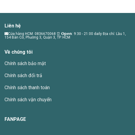
phẩm
phẩm
này
có
nhiều
Liên hệ
biến
thể.
🌃Cửa hàng HCM: 0836670068 ⏰ 𝗢𝗽𝗲𝗻: 9:30 - 21:00 daily Địa chỉ: Lầu 1,
154 Bàn Cờ, Phường 3, Quận 3, TP. HCM
Các
tùy
Về chúng tôi
chọn
có
Chính sách bảo mật
thể
được
Chính sách đổi trả
chọn
trên
Chính sách thanh toán
trang
sản
Chính sách vận chuyển
phẩm
FANPAGE