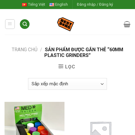
Skip
Tiếng Việt
English
Đăng nhập / Đăng ký
to
content
TRANG CHỦ
/
SẢN PHẨM ĐƯỢC GẮN THẺ “60MM
PLASTIC GRINDERS”
LỌC