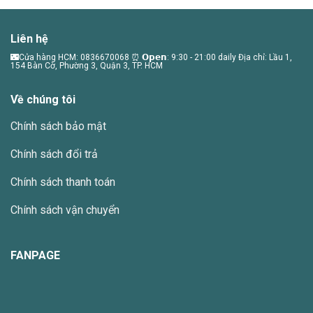
có
nhiều
Liên hệ
biến
thể.
🌃Cửa hàng HCM: 0836670068 ⏰ 𝗢𝗽𝗲𝗻: 9:30 - 21:00 daily Địa chỉ: Lầu 1,
154 Bàn Cờ, Phường 3, Quận 3, TP. HCM
Các
tùy
Về chúng tôi
chọn
có
Chính sách bảo mật
thể
được
Chính sách đổi trả
chọn
trên
Chính sách thanh toán
trang
sản
Chính sách vận chuyển
phẩm
FANPAGE