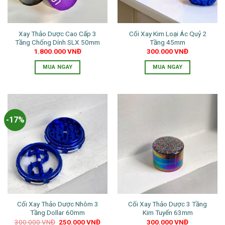
chọn
có
thể
Xay Thảo Dược Cao Cấp 3
Cối Xay Kim Loại Ác Quỷ 2
được
Tầng Chống Dính SLX 50mm
Tầng 45mm
chọn
1.800.000
VNĐ
300.000
VNĐ
trên
trang
MUA NGAY
MUA NGAY
sản
Sản
Sản
phẩm
phẩm
phẩm
này
này
có
có
-17%
nhiều
nhiều
biến
biến
thể.
thể.
Các
Các
tùy
tùy
chọn
chọn
có
có
thể
thể
Cối Xay Thảo Dược Nhôm 3
Cối Xay Thảo Dược 3 Tầng
được
được
Tầng Dollar 60mm
Kim Tuyến 63mm
chọn
chọn
Giá
Giá
300.000
VNĐ
250.000
VNĐ
300.000
VNĐ