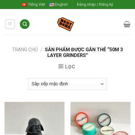
Skip
Tiếng Việt
English
Đăng nhập / Đăng ký
to
content
TRANG CHỦ
/
SẢN PHẨM ĐƯỢC GẮN THẺ “50M 3
LAYER GRINDERS”
LỌC