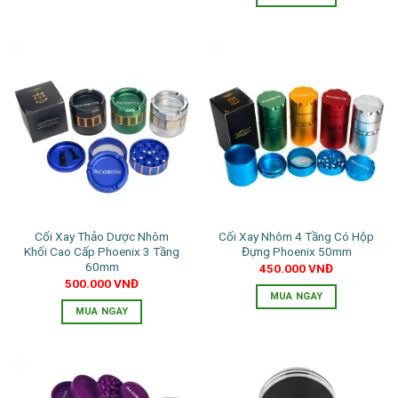
phẩm
Sản
phẩm
này
có
nhiều
biến
thể.
Các
tùy
chọn
có
thể
Cối Xay Thảo Dược Nhôm
Cối Xay Nhôm 4 Tầng Có Hộp
được
Khối Cao Cấp Phoenix 3 Tầng
Đựng Phoenix 50mm
chọn
60mm
450.000
VNĐ
trên
500.000
VNĐ
trang
MUA NGAY
MUA NGAY
sản
Sản
Sản
phẩm
phẩm
phẩm
này
này
có
có
nhiều