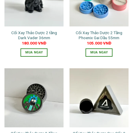
Cối Xay Thảo Dược 2 tầng
Cối Xay Thảo Dược 2 Tầng
Dark Vader 36mm
Phoenix Gai Dầu 55mm
180.000
VNĐ
105.000
VNĐ
MUA NGAY
MUA NGAY
Sản
phẩm
này
có
nhiều
biến
thể.
Các
tùy
chọn
có
thể