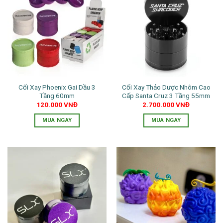
nhiều
biến
biến
thể.
thể.
Các
Các
tùy
tùy
chọn
chọn
có
có
thể
thể
được
Cối Xay Phoenix Gai Dầu 3
Cối Xay Thảo Dược Nhôm Cao
được
chọn
Tầng 60mm
Cấp Santa Cruz 3 Tầng 55mm
chọn
trên
120.000
VNĐ
2.700.000
VNĐ
trên
trang
trang
MUA NGAY
MUA NGAY
sản
sản
Sản
phẩm
phẩm
phẩm
này
có
nhiều
biến
thể.
Các
tùy