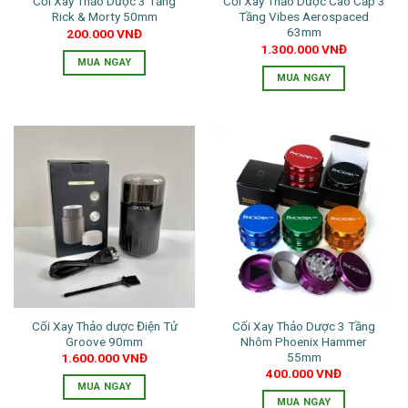
Cối Xay Thảo Dược 3 Tầng
Cối Xay Thảo Dược Cao Cấp 3
được
Rick & Morty 50mm
Tầng Vibes Aerospaced
chọn
63mm
200.000
VNĐ
trên
1.300.000
VNĐ
trang
MUA NGAY
MUA NGAY
sản
Sản
phẩm
phẩm
này
có
nhiều
biến
thể.
Các
tùy
chọn
có
thể
được
Cối Xay Thảo dược Điện Tử
Cối Xay Thảo Dược 3 Tầng
chọn
Groove 90mm
Nhôm Phoenix Hammer
trên
55mm
1.600.000
VNĐ
trang
400.000
VNĐ
MUA NGAY
sản
MUA NGAY