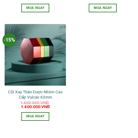
trên
trên
gốc
hiện
là:
tại
trang
trang
MUA NGAY
MUA NGAY
300.000 VNĐ.
là:
250.000 VNĐ.
sản
sản
phẩm
phẩm
-15%
Cối Xay Thảo Dược Nhôm Cao
Cấp Vulcan 63mm
1.650.000
VNĐ
Giá
Giá
1.400.000
VNĐ
gốc
hiện
là:
tại
MUA NGAY
1.650.000 VNĐ.
là:
1.400.000 VNĐ.
Sản
phẩm
này