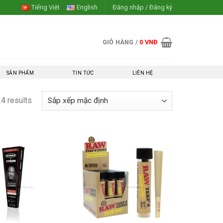
Tiếng Việt
English
Đăng nhập / Đăng ký
GIỎ HÀNG /
0
VNĐ
SẢN PHẨM
TIN TỨC
LIÊN HỆ
24 results