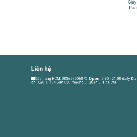
Giấy
Pac
Liên hệ
🌃Cửa hàng HCM: 0836670068 ⏰ 𝗢𝗽𝗲𝗻: 9:30 - 21:00 daily Địa
chỉ: Lầu 1, 154 Bàn Cờ, Phường 3, Quận 3, TP. HCM