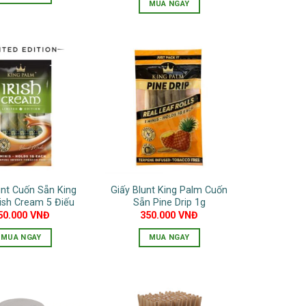
MUA NGAY
Sản
phẩm
này
có
nhiều
biến
thể.
Các
tùy
chọn
có
unt Cuốn Sẵn King
Giấy Blunt King Palm Cuốn
thể
rish Cream 5 Điếu
Sẵn Pine Drip 1g
được
50.000
VNĐ
350.000
VNĐ
chọn
MUA NGAY
MUA NGAY
trên
trang
sản
phẩm