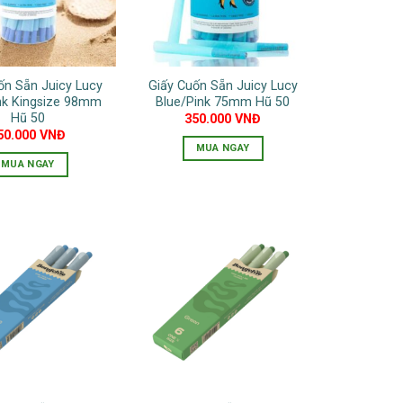
Các
tùy
chọn
có
ốn Sẵn Juicy Lucy
Giấy Cuốn Sẵn Juicy Lucy
thể
nk Kingsize 98mm
Blue/Pink 75mm Hũ 50
được
Hũ 50
350.000
VNĐ
chọn
50.000
VNĐ
MUA NGAY
trên
MUA NGAY
Sản
trang
Sản
phẩm
sản
phẩm
này
phẩm
này
có
có
nhiều
nhiều
biến
biến
thể.
thể.
Các
Các
tùy
tùy
chọn
chọn
có
có
thể