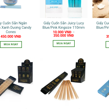
Các
tùy
chọn
có
ấy Cuốn Sẵn Ngắn
Giấy Cuốn Sẵn Juicy Lucy
Giấy Cu
thể
 Xanh Dương Candy
Blue/Pink Kingsize 110mm
Blue/Pi
được
Cones
10.000
VNĐ
–
chọn
350.000
VNĐ
450.000
VNĐ
3
trên
MUA NGAY
MUA NGAY
trang
Sản
sản
phẩm
phẩm
này
có
nhiều
biến
thể.
Các
tùy
chọn
có