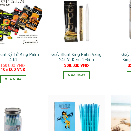
có
nhiều
nhiều
biến
biến
thể.
thể.
Các
Các
tùy
tùy
chọn
chọn
có
có
thể
lunt Kỷ Tử King Palm
Giấy Blunt King Palm Vàng
Giấy
thể
được
4 tờ
24k Vị Kem 1 Điếu
King
được
chọn
150.000
VNĐ
300.000
VNĐ
3
Giá
Giá
chọn
105.000
VNĐ
trên
gốc
hiện
MUA NGAY
trên
là:
tại
trang
MUA NGAY
150.000 VNĐ.
là:
trang
sản
105.000 VNĐ.
Sản
sản
phẩm
phẩm
phẩm
này
có
nhiều
biến
thể.