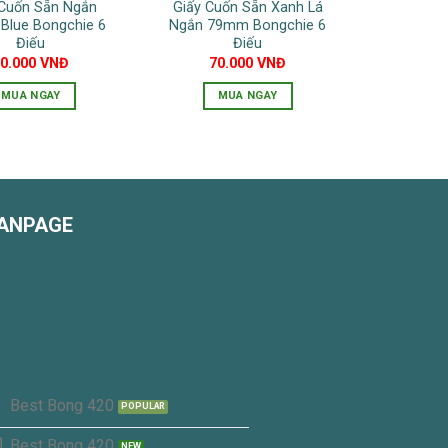
 Cuốn Sẵn Ngắn
Giấy Cuốn Sẵn Xanh Lá
thể
được
Blue Bongchie 6
Ngắn 79mm Bongchie 6
được
chọn
Điếu
Điếu
chọn
70.000
VNĐ
70.000
VNĐ
trên
trên
trang
MUA NGAY
MUA NGAY
trang
sản
sản
phẩm
phẩm
ANPAGE
Best Bong 420
Best Bong 420