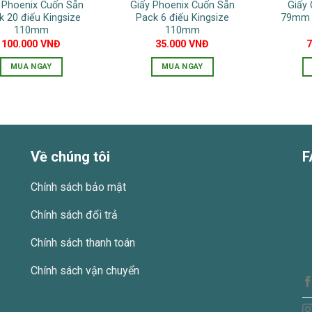
 Phoenix Cuốn Sẵn
Giấy Phoenix Cuốn Sẵn
Giấy
thể
k 20 điếu Kingsize
Pack 6 điếu Kingsize
79mm 
được
110mm
110mm
chọn
100.000
VNĐ
35.000
VNĐ
trên
MUA NGAY
MUA NGAY
trang
sản
phẩm
Về chúng tôi
F
Chính sách bảo mật
Chính sách đổi trả
Chính sách thanh toán
Chính sách vận chuyển