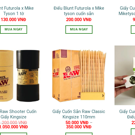
nt Futurola x Mike
Điếu Blunt Futurola x Mike
Giấy Cu
Tyson 1 tờ
tyson cuốn sẵn
Miketys
130.000
VNĐ
200.000
VNĐ
MUA NGAY
MUA NGAY
Raw Shooter Cuốn
Giấy Cuốn Sẵn Raw Classic
Giấy Cu
Giấy Kingsize
Kingsize 110mm
Điế
1.200.000
VNĐ
50.000
VNĐ
–
2
Giá
Giá
1.050.000
VNĐ
350.000
VNĐ
gốc
hiện