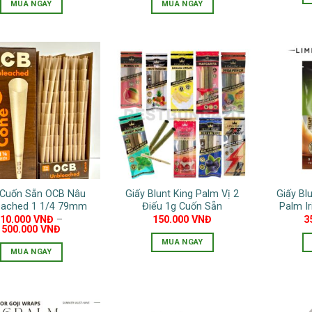
là:
tại
MUA NGAY
MUA NGAY
1.200.000 VNĐ.
là:
1.050.000 VNĐ.
Sản
phẩm
này
có
nhiều
biến
thể.
Các
tùy
chọn
có
 Cuốn Sẵn OCB Nâu
Giấy Blunt King Palm Vị 2
Giấy Bl
thể
eached 1 1/4 79mm
Điếu 1g Cuốn Sẵn
Palm I
được
10.000
VNĐ
–
150.000
VNĐ
3
chọn
500.000
VNĐ
MUA NGAY
trên
MUA NGAY
Sản
trang
Sản
phẩm
sản
phẩm
này
phẩm
này
có