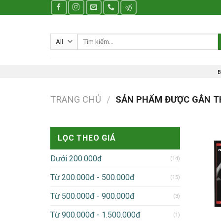
Skip
to
content
Tìm
kiếm:
B
TRANG CHỦ
/
SẢN PHẨM ĐƯỢC GẮN T
LỌC THEO GIÁ
Dưới 200.000đ
(14)
Từ 200.000đ - 500.000đ
(15)
Từ 500.000đ - 900.000đ
(3)
Từ 900.000đ - 1.500.000đ
(1)