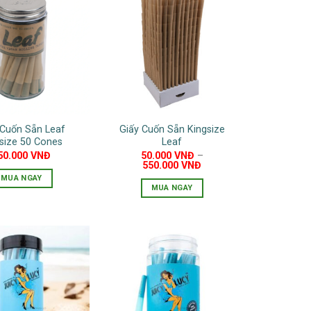
 Cuốn Sẵn Leaf
Giấy Cuốn Sẵn Kingsize
size 50 Cones
Leaf
50.000
VNĐ
50.000
VNĐ
–
550.000
VNĐ
MUA NGAY
MUA NGAY
Sản
phẩm
này
có
nhiều
biến
thể.