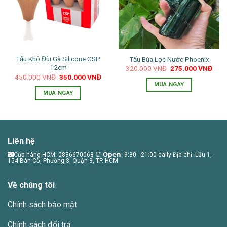
Tẩu Khô Đùi Gà Silicone CSP
Tẩu Búa Lọc Nước Phoenix
12cm
Giá
Giá
320.000
VNĐ
275.000
VNĐ
gốc
hiện
Giá
Giá
450.000
VNĐ
350.000
VNĐ
là:
tại
gốc
hiện
MUA NGAY
320.000 VNĐ.
là:
là:
tại
MUA NGAY
275.
450.000 VNĐ.
là:
350.000 VNĐ.
Liên hệ
🌃Cửa hàng HCM: 0836670068 ⏰ 𝗢𝗽𝗲𝗻: 9:30 - 21:00 daily Địa chỉ: Lầu 1,
154 Bàn Cờ, Phường 3, Quận 3, TP. HCM
Về chúng tôi
Chính sách bảo mật
Chính sách đổi trả