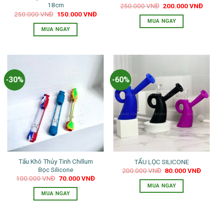
18cm
Giá
Giá
250.000
VNĐ
200.000
VNĐ
gốc
hiện
Giá
Giá
250.000
VNĐ
150.000
VNĐ
là:
tại
gốc
hiện
MUA NGAY
250.000 VNĐ.
là:
là:
tại
MUA NGAY
200.
250.000 VNĐ.
là:
150.000 VNĐ.
-30%
-60%
Tẩu Khô Thủy Tinh Chillum
TẨU LỌC SILICONE
Bọc Silicone
Giá
Giá
200.000
VNĐ
80.000
VNĐ
gốc
hiện
Giá
Giá
100.000
VNĐ
70.000
VNĐ
là:
tại
gốc
hiện
MUA NGAY
200.000 VNĐ.
là:
là:
tại
MUA NGAY
80.0
100.000 VNĐ.
là:
70.000 VNĐ.