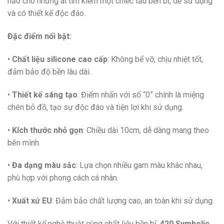
hảo cho những ai tìm kiếm một chiếc tẩu bền bỉ, dễ sử dụng
và có thiết kế độc đáo.
Đặc điểm nổi bật:
•
Chất liệu silicone cao cấp
: Không bể vỡ, chịu nhiệt tốt,
đảm bảo độ bền lâu dài.
•
Thiết kế sáng tạo
: Điểm nhấn với số “0” chính là miệng
chén bỏ đồ, tạo sự độc đáo và tiện lợi khi sử dụng.
•
Kích thước nhỏ gọn
: Chiều dài 10cm, dễ dàng mang theo
bên mình.
•
Đa dạng màu sắc
: Lựa chọn nhiều gam màu khác nhau,
phù hợp với phong cách cá nhân.
•
Xuất xứ EU
: Đảm bảo chất lượng cao, an toàn khi sử dụng.
Với thiết kế nghệ thuật cùng chất liệu bền bỉ,
420 Symbolic