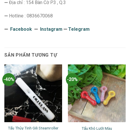
➖ Địa chỉ : 154 Bàn Cờ P.3 , Q.3
➖ Hotline : 0836670068
➖
Facebook
➖
Instagram
➖
Telegram
SẢN PHẨM TƯƠNG TỰ
-40%
-20%
Tẩu Thủy Tinh Gili Steamroller
Tẩu Khô Lưới Màu