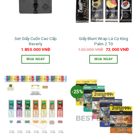
thể.
Các
tùy
chọn
có
thể
Set Giấy Cuốn Cao Cấp
Giấy Blunt Wrap Lá Cọ King
được
Reverly
Palm 2 Tờ
chọn
Giá
Giá
1.850.000
VNĐ
120.000
VNĐ
72.000
VNĐ
trên
gốc
hiện
là:
tại
trang
MUA NGAY
MUA NGAY
120.000 VNĐ.
là:
72.0
sản
Sản
phẩm
phẩm
này
có
-25%
nhiều
biến
thể.
Các
tùy
chọn
có
thể