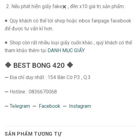
Nếu phát hiện giấy fake✖️ , đền x10 giá trị sản phẩm.
◾ Qúy khách có thể tới shop hoặc inbox fanpage facebook
để được tư vấn kĩ hơn.
◾ Shop còn rất nhiều loại giấy cuốn khác , quý khách có thể
tham khảo thêm tại
DANH MỤC GIẤY
🔶 BEST BONG 420 🔶
➖ Địa chỉ duy nhất : 154 Bàn Cờ P.3 , Q.3
➖ Hotline : 0836670068
➖
Telegram
➖
Facebook
➖
Instagram
SẢN PHẨM TƯƠNG TỰ