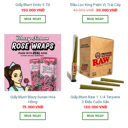
Giấy Blunt Endo 5 Tờ
Đầu Lọc King Palm Vị Trái Cây
được
Giá
Giá
150.000
VNĐ
40.000
VNĐ
30.000
VNĐ
chọn
gốc
hiện
là:
tại
trên
MUA NGAY
MUA NGAY
40.000 VNĐ.
là:
trang
30.00
Sản
Sản
sản
phẩm
phẩm
phẩm
này
này
có
có
nhiều
nhiều
biến
biến
thể.
thể.
Các
Các
tùy
tùy
chọn
chọn
có
có
thể
thể
Giấy Blunt Blazy Susan Hoa
Giấy Blunt Raw 1 1/4 Terpene
được
được
Hồng
3 Điếu Cuốn Sẵn
chọn
chọn
75.000
VNĐ
150.000
VNĐ
trên
trên
trang
trang
MUA NGAY
MUA NGAY
sản
sản
phẩm
phẩm