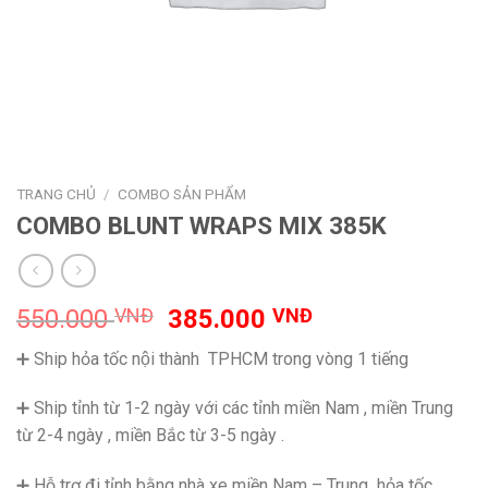
TRANG CHỦ
/
COMBO SẢN PHẨM
COMBO BLUNT WRAPS MIX 385K
Giá
Giá
550.000
VNĐ
385.000
VNĐ
gốc
hiện
➕ Ship hỏa tốc nội thành TPHCM trong vòng 1 tiếng
là:
tại
550.000 VNĐ.
là:
➕ Ship tỉnh từ 1-2 ngày với các tỉnh miền Nam , miền Trung
385.000 VNĐ.
từ 2-4 ngày , miền Bắc từ 3-5 ngày .
➕ Hỗ trợ đi tỉnh bằng nhà xe miền Nam – Trung hỏa tốc