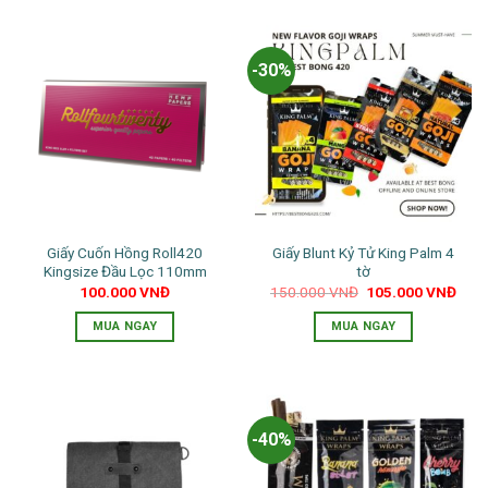
-30%
Giấy Cuốn Hồng Roll420
Giấy Blunt Kỷ Tử King Palm 4
Kingsize Đầu Lọc 110mm
tờ
Giá
Giá
100.000
VNĐ
150.000
VNĐ
105.000
VNĐ
gốc
hiện
là:
tại
MUA NGAY
MUA NGAY
150.000 VNĐ.
là:
105.
Sản
phẩm
này
có
-40%
nhiều
biến